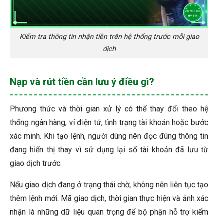
Kiểm tra thông tin nhận tiền trên hệ thống trước mỗi giao
dịch
Nạp và rút tiền cần lưu ý điều gì?
Phương thức và thời gian xử lý có thể thay đổi theo hệ
thống ngân hàng, ví điện tử, tình trạng tài khoản hoặc bước
xác minh. Khi tạo lệnh, người dùng nên đọc đúng thông tin
đang hiển thị thay vì sử dụng lại số tài khoản đã lưu từ
giao dịch trước.
Nếu giao dịch đang ở trạng thái chờ, không nên liên tục tạo
thêm lệnh mới. Mã giao dịch, thời gian thực hiện và ảnh xác
nhận là những dữ liệu quan trọng để bộ phận hỗ trợ kiểm