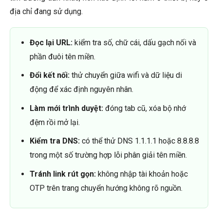
địa chỉ đang sử dụng.
Đọc lại URL:
kiểm tra số, chữ cái, dấu gạch nối và
phần đuôi tên miền.
Đổi kết nối:
thử chuyển giữa wifi và dữ liệu di
động để xác định nguyên nhân.
Làm mới trình duyệt:
đóng tab cũ, xóa bộ nhớ
đệm rồi mở lại.
Kiểm tra DNS:
có thể thử DNS 1.1.1.1 hoặc 8.8.8.8
trong một số trường hợp lỗi phân giải tên miền.
Tránh link rút gọn:
không nhập tài khoản hoặc
OTP trên trang chuyển hướng không rõ nguồn.