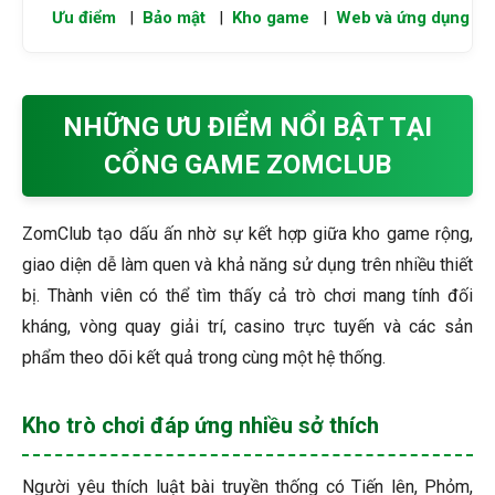
Ưu điểm
|
Bảo mật
|
Kho game
|
Web và ứng dụng
|
NHỮNG ƯU ĐIỂM NỔI BẬT TẠI
CỔNG GAME ZOMCLUB
ZomClub tạo dấu ấn nhờ sự kết hợp giữa kho game rộng,
giao diện dễ làm quen và khả năng sử dụng trên nhiều thiết
bị. Thành viên có thể tìm thấy cả trò chơi mang tính đối
kháng, vòng quay giải trí, casino trực tuyến và các sản
phẩm theo dõi kết quả trong cùng một hệ thống.
Kho trò chơi đáp ứng nhiều sở thích
Người yêu thích luật bài truyền thống có Tiến lên, Phỏm,