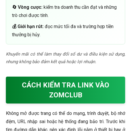
🔄 Vòng cược:
kiểm tra doanh thu cần đạt và những
trò chơi được tính.
💰 Giới hạn rút:
đọc mức tối đa và trường hợp tiền
thưởng bị hủy.
Khuyến mãi có thể làm thay đổi số dư và điều kiện sử dụng,
nhưng không bảo đảm kết quả hoặc lợi nhuận.
CÁCH KIỂM TRA LINK VÀO
ZOMCLUB
Không mở được trang có thể do mạng, trình duyệt, bộ nhớ
đệm, URL nhập sai hoặc hệ thống đang bảo trì. Trước khi
tìm đường dẫn khác, nên xác định lỗi nằm ở thiết bị hay ở