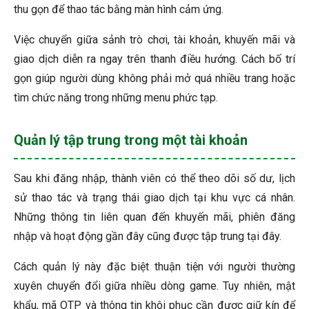
thu gọn để thao tác bằng màn hình cảm ứng.
Việc chuyển giữa sảnh trò chơi, tài khoản, khuyến mãi và
giao dịch diễn ra ngay trên thanh điều hướng. Cách bố trí
gọn giúp người dùng không phải mở quá nhiều trang hoặc
tìm chức năng trong những menu phức tạp.
Quản lý tập trung trong một tài khoản
Sau khi đăng nhập, thành viên có thể theo dõi số dư, lịch
sử thao tác và trạng thái giao dịch tại khu vực cá nhân.
Những thông tin liên quan đến khuyến mãi, phiên đăng
nhập và hoạt động gần đây cũng được tập trung tại đây.
Cách quản lý này đặc biệt thuận tiện với người thường
xuyên chuyển đổi giữa nhiều dòng game. Tuy nhiên, mật
khẩu, mã OTP và thông tin khôi phục cần được giữ kín để