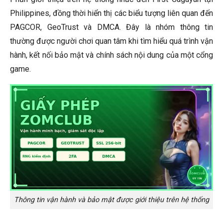
Philippines, đồng thời hiển thị các biểu tượng liên quan đến
PAGCOR, GeoTrust và DMCA. Đây là nhóm thông tin
thường được người chơi quan tâm khi tìm hiểu quá trình vận
hành, kết nối bảo mật và chính sách nội dung của một cổng
game.
Thông tin vận hành và bảo mật được giới thiệu trên hệ thống