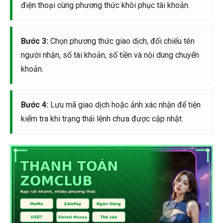
điện thoại cùng phương thức khôi phục tài khoản.
Bước 3:
Chọn phương thức giao dịch, đối chiếu tên
người nhận, số tài khoản, số tiền và nội dung chuyển
khoản.
Bước 4:
Lưu mã giao dịch hoặc ảnh xác nhận để tiện
kiểm tra khi trạng thái lệnh chưa được cập nhật.