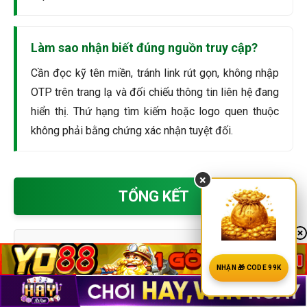
Làm sao nhận biết đúng nguồn truy cập?
Cần đọc kỹ tên miền, tránh link rút gọn, không nhập
OTP trên trang lạ và đối chiếu thông tin liên hệ đang
hiển thị. Thứ hạng tìm kiếm hoặc logo quen thuộc
không phải bằng chứng xác nhận tuyệt đối.
×
TỔNG KẾT
ZomClub
tập hợp nhiều dòng game cùng các chức
NHẬN 🎁 CODE 99K
năng dành cho web, điện thoại và tài khoản thành
viên. Kho sản phẩm đa dạng giúp người dùng dễ lựa