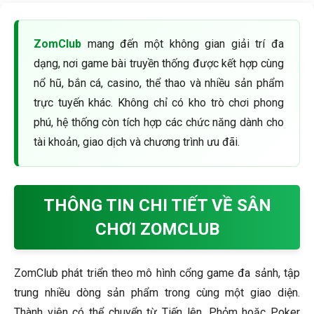
ZomClub
mang đến một không gian giải trí đa
dạng, nơi game bài truyền thống được kết hợp cùng
nổ hũ, bắn cá, casino, thể thao và nhiều sản phẩm
trực tuyến khác. Không chỉ có kho trò chơi phong
phú, hệ thống còn tích hợp các chức năng dành cho
tài khoản, giao dịch và chương trình ưu đãi.
THÔNG TIN CHI TIẾT VỀ SÂN
CHƠI ZOMCLUB
ZomClub phát triển theo mô hình cổng game đa sảnh, tập
trung nhiều dòng sản phẩm trong cùng một giao diện.
Thành viên có thể chuyển từ Tiến lên, Phỏm hoặc Poker