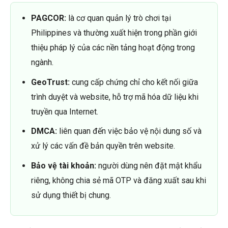
PAGCOR:
là cơ quan quản lý trò chơi tại
Philippines và thường xuất hiện trong phần giới
thiệu pháp lý của các nền tảng hoạt động trong
ngành.
GeoTrust:
cung cấp chứng chỉ cho kết nối giữa
trình duyệt và website, hỗ trợ mã hóa dữ liệu khi
truyền qua Internet.
DMCA:
liên quan đến việc bảo vệ nội dung số và
xử lý các vấn đề bản quyền trên website.
Bảo vệ tài khoản:
người dùng nên đặt mật khẩu
riêng, không chia sẻ mã OTP và đăng xuất sau khi
sử dụng thiết bị chung.