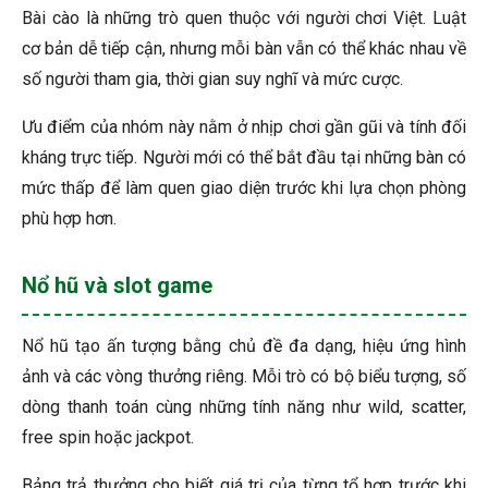
Bài cào là những trò quen thuộc với người chơi Việt. Luật
cơ bản dễ tiếp cận, nhưng mỗi bàn vẫn có thể khác nhau về
số người tham gia, thời gian suy nghĩ và mức cược.
Ưu điểm của nhóm này nằm ở nhịp chơi gần gũi và tính đối
kháng trực tiếp. Người mới có thể bắt đầu tại những bàn có
mức thấp để làm quen giao diện trước khi lựa chọn phòng
phù hợp hơn.
Nổ hũ và slot game
Nổ hũ tạo ấn tượng bằng chủ đề đa dạng, hiệu ứng hình
ảnh và các vòng thưởng riêng. Mỗi trò có bộ biểu tượng, số
dòng thanh toán cùng những tính năng như wild, scatter,
free spin hoặc jackpot.
Bảng trả thưởng cho biết giá trị của từng tổ hợp trước khi