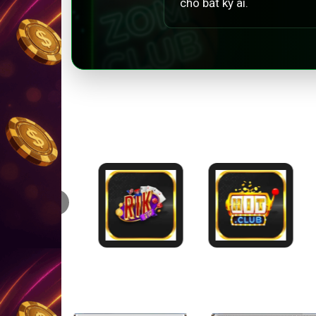
cho bất kỳ ai.