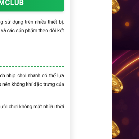
OMCLUB
sử dụng trên nhiều thiết bị.
ến và các sản phẩm theo dõi kết
ch nhịp chơi nhanh có thể lựa
ạo nên không khí đặc trưng của
gười chơi không mất nhiều thời