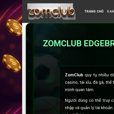
Bỏ
qua
TRANG CHỦ
GAM
nội
dung
ZOMCLUB EDGEBRA
ZomClub
quy tụ nhiều d
casino, tài xỉu, đá gà, t
mình quan tâm.
Người dùng có thể truy c
nhập và quản lý tài khoản