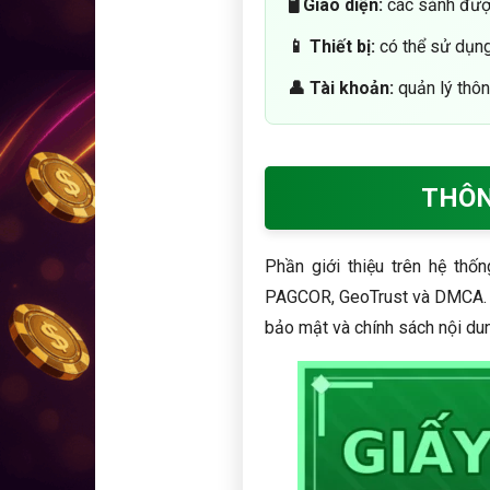
🖥️ Giao diện:
các sảnh được
📱 Thiết bị:
có thể sử dụng 
👤 Tài khoản:
quản lý thôn
THÔN
Phần giới thiệu trên hệ thốn
PAGCOR, GeoTrust và DMCA. Đâ
bảo mật và chính sách nội d