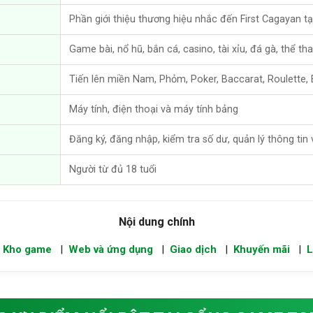
Phần giới thiệu thương hiệu nhắc đến First Cagayan tại
Game bài, nổ hũ, bắn cá, casino, tài xỉu, đá gà, thể th
Tiến lên miền Nam, Phỏm, Poker, Baccarat, Roulette, 
Máy tính, điện thoại và máy tính bảng
Đăng ký, đăng nhập, kiểm tra số dư, quản lý thông tin 
Người từ đủ 18 tuổi
Nội dung chính
Kho game
|
Web và ứng dụng
|
Giao dịch
|
Khuyến mãi
|
L