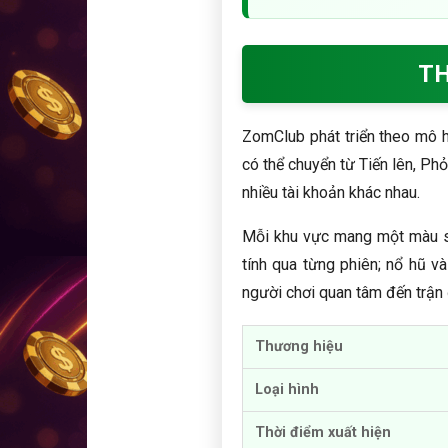
TH
ZomClub phát triển theo mô h
có thể chuyển từ Tiến lên, Ph
nhiều tài khoản khác nhau.
Mỗi khu vực mang một màu sắc
tính qua từng phiên; nổ hũ v
người chơi quan tâm đến trận 
Thương hiệu
Loại hình
Thời điểm xuất hiện