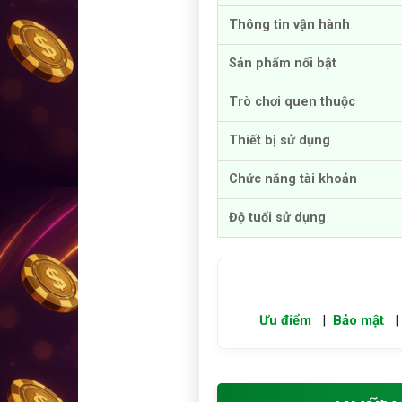
Thông tin vận hành
Sản phẩm nổi bật
Trò chơi quen thuộc
Thiết bị sử dụng
Chức năng tài khoản
Độ tuổi sử dụng
Ưu điểm
|
Bảo mật
|