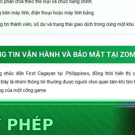
 phân chia theo thể loại và chức năng chính.
trên máy tính, điện thoại hoặc máy tính bảng.
g tin thành viên, số dư và trạng thái giao dịch trong cùng một khu
G TIN VẬN HÀNH VÀ BẢO MẬT TẠI ZO
g nhắc đến First Cagayan tại Philippines, đồng thời hiển thị
y là nhóm thông tin thường được người chơi quan tâm khi tìm hiể
ung của một cổng game.