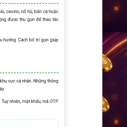
i, casino, nổ hũ, bắn cá hoặc
động được thu gọn để thao tác
ều hướng. Cách bố trí gọn giúp
ại khu vực cá nhân. Những thông
ây.
. Tuy nhiên, mật khẩu, mã OTP