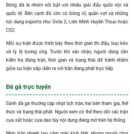
Bóng đá là nhóm nổi bật với nhiều giải đấu quốc nội và
quốc tế. Bên cạnh đó còn có bóng rổ, quần vợt và những
nội dung esports như Dota 2, Liên Minh Huyền Thoại hoặc
CS2.
Mỗi sự kiện được trình bày theo thời gian thi đấu, loại kèo
và tỷ lệ tương ứng. Trước khi xác nhận, người dùng cần
kiểm tra đúng trận, thời gian và trạng thái để tránh nhầm
giữa sự kiện sắp diễn ra với trận đang phát trực tiếp.
Đá gà trực tuyến
Sảnh đá gà thường cập nhật lịch trận, hai bên tham gia, thể
thức và trạng thái phát. Người xem có thể theo dõi các trận
cựa sắt hoặc cựa dao tùy nội dung đang mở trên hệ thống.
Nhịp trận nhanh tạo cảm giác kịch tính, nhưng người chơi