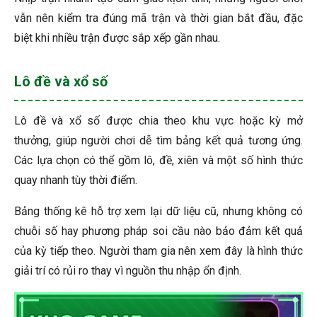
vẫn nên kiểm tra đúng mã trận và thời gian bắt đầu, đặc
biệt khi nhiều trận được sắp xếp gần nhau.
Lô đề và xổ số
Lô đề và xổ số được chia theo khu vực hoặc kỳ mở
thưởng, giúp người chơi dễ tìm bảng kết quả tương ứng.
Các lựa chọn có thể gồm lô, đề, xiên và một số hình thức
quay nhanh tùy thời điểm.
Bảng thống kê hỗ trợ xem lại dữ liệu cũ, nhưng không có
chuỗi số hay phương pháp soi cầu nào bảo đảm kết quả
của kỳ tiếp theo. Người tham gia nên xem đây là hình thức
giải trí có rủi ro thay vì nguồn thu nhập ổn định.