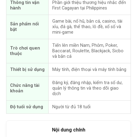
Thông tin vận
Phần giới thiệu thương hiệu nhắc đến
hành
First Cagayan tại Philippines
Game bài, nổ hũ, bắn cá, casino, tài
Sản phẩm nổi
xỉu, đá gà, thể thao, lô đề, xổ số và
bật
mini-game
Tiến lên miền Nam, Phỏm, Poker,
Trò chơi quen
Baccarat, Roulette, Blackjack, Sicbo
thuộc
và bắn cá
Thiết bị sử dụng
Máy tính, điện thoại và máy tính bảng
Đăng ký, đăng nhập, kiểm tra số dư,
Chức năng tài
quản lý thông tin và theo dõi giao
khoản
dịch
Độ tuổi sử dụng
Người từ đủ 18 tuổi
Nội dung chính