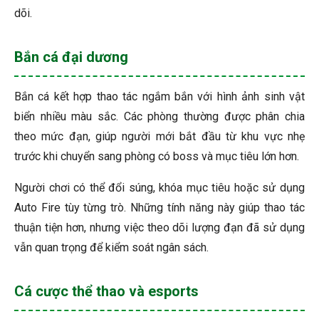
dõi.
Bắn cá đại dương
Bắn cá kết hợp thao tác ngắm bắn với hình ảnh sinh vật
biển nhiều màu sắc. Các phòng thường được phân chia
theo mức đạn, giúp người mới bắt đầu từ khu vực nhẹ
trước khi chuyển sang phòng có boss và mục tiêu lớn hơn.
Người chơi có thể đổi súng, khóa mục tiêu hoặc sử dụng
Auto Fire tùy từng trò. Những tính năng này giúp thao tác
thuận tiện hơn, nhưng việc theo dõi lượng đạn đã sử dụng
vẫn quan trọng để kiểm soát ngân sách.
Cá cược thể thao và esports