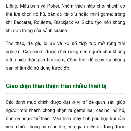
Liêng, Mậu binh và Poker. Nhóm thích nhịp chơi nhanh có
thể lựa chọn nổ hũ, bắn cá, tài xỉu hoặc mini-game; trong
khi Baccarat, Roulette, Blackjack và Sicbo tạo nên không
khí đặc trưng của sảnh casino.
Thể thao, đá gà, lô đề và xổ số tiếp tục mở rộng trải
nghiệm. Các nhóm được chia riêng nên người chơi không
mất nhiều thời gian tìm kiếm, đồng thời dễ quay lại những
sản phẩm đã sử dụng trước đó.
Giao diện thân thiện trên nhiều thiết bị
Các danh mục chính được đặt ở vị trí dễ quan sát, giúp
người mới nhanh chóng nhận ra game bài, casino, nổ hũ,
bắn cá hoặc thể thao. Màn hình máy tính phù hợp khi cần
xem nhiều thông tin cùng lúc, còn giao diện di động được