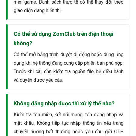
mini-game. Danh sách thực tế có thể thay đổi theo
giao diện đang hiển thị.
Có thể sử dụng ZomClub trên điện thoại
không?
Có thể mở bằng trình duyệt di động hoặc dùng ứng
dụng khi hệ thống đang cung cấp phiên bản phù hợp.
Trước khi cài, cần kiểm tra nguồn file, hệ điều hành
và quyền được yêu cầu.
Không đăng nhập được thì xử lý thế nào?
Kiểm tra tên miền, kết nối mạng, tên đăng nhập và
mật khẩu. Không tiếp tục nhập thông tin nếu trang
chuyển hướng bất thường hoặc yêu cầu gửi OTP