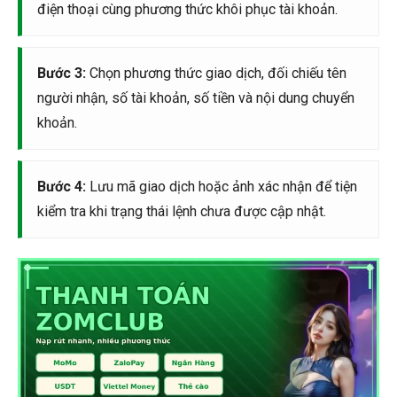
điện thoại cùng phương thức khôi phục tài khoản.
Bước 3:
Chọn phương thức giao dịch, đối chiếu tên
người nhận, số tài khoản, số tiền và nội dung chuyển
khoản.
Bước 4:
Lưu mã giao dịch hoặc ảnh xác nhận để tiện
kiểm tra khi trạng thái lệnh chưa được cập nhật.