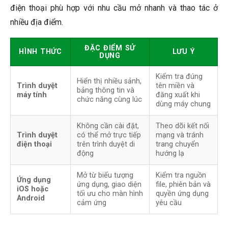
điện thoại phù hợp với nhu cầu mở nhanh và thao tác ở
nhiều địa điểm.
ĐẶC ĐIỂM SỬ
HÌNH THỨC
LƯU Ý
DỤNG
Kiểm tra đúng
Hiển thị nhiều sảnh,
Trình duyệt
tên miền và
bảng thông tin và
máy tính
đăng xuất khi
chức năng cùng lúc
dùng máy chung
Không cần cài đặt,
Theo dõi kết nối
Trình duyệt
có thể mở trực tiếp
mạng và tránh
điện thoại
trên trình duyệt di
trang chuyển
động
hướng lạ
Mở từ biểu tượng
Kiểm tra nguồn
Ứng dụng
ứng dụng, giao diện
file, phiên bản và
iOS hoặc
tối ưu cho màn hình
quyền ứng dụng
Android
cảm ứng
yêu cầu