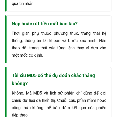
qua tin nhắn.
Nạp hoặc rút tiền mất bao lâu?
Thời gian phụ thuộc phương thức, trạng thái hệ
thống, thông tin tài khoản và bước xác minh. Nên
theo dõi trạng thái của từng lệnh thay vì dựa vào
một mốc cố định.
Tài xỉu MD5 có thể dự đoán chắc thắng
không?
Không. Mã MD5 và lịch sử phiên chỉ dùng để đối
chiếu dữ liệu đã hiển thị. Chuỗi cầu, phần mềm hoặc
công thức không thể bảo đảm kết quả của phiên
tiếp theo.