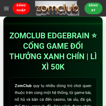
Bỏ
ĐĂNG
ĐĂNG
qua
NHẬP
KÝ
nội
dung
ZOMCLUB EDGEBRAIN ⭐
CỔNG GAME ĐỔI
THƯỞNG XANH CHÍN | LÌ
XÌ 50K
ZomClub
quy tụ nhiều dòng trò chơi quen
thuộc trên cùng một hệ thống, từ game bài,
nổ hũ và bắn cá đến casino, tài xỉu, đá gà,