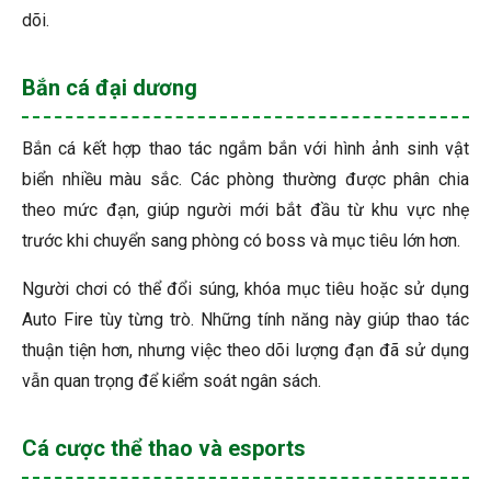
dõi.
Bắn cá đại dương
Bắn cá kết hợp thao tác ngắm bắn với hình ảnh sinh vật
biển nhiều màu sắc. Các phòng thường được phân chia
theo mức đạn, giúp người mới bắt đầu từ khu vực nhẹ
trước khi chuyển sang phòng có boss và mục tiêu lớn hơn.
Người chơi có thể đổi súng, khóa mục tiêu hoặc sử dụng
Auto Fire tùy từng trò. Những tính năng này giúp thao tác
thuận tiện hơn, nhưng việc theo dõi lượng đạn đã sử dụng
vẫn quan trọng để kiểm soát ngân sách.
Cá cược thể thao và esports