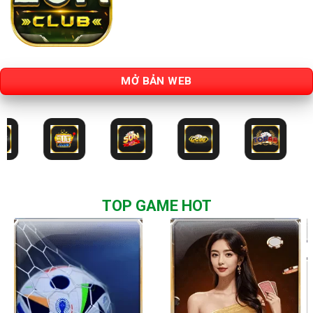
MỞ BẢN WEB
TOP GAME HOT