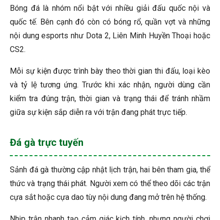
Bóng đá là nhóm nổi bật với nhiều giải đấu quốc nội và
quốc tế. Bên cạnh đó còn có bóng rổ, quần vợt và những
nội dung esports như Dota 2, Liên Minh Huyền Thoại hoặc
CS2.
Mỗi sự kiện được trình bày theo thời gian thi đấu, loại kèo
và tỷ lệ tương ứng. Trước khi xác nhận, người dùng cần
kiểm tra đúng trận, thời gian và trạng thái để tránh nhầm
giữa sự kiện sắp diễn ra với trận đang phát trực tiếp.
Đá gà trực tuyến
Sảnh đá gà thường cập nhật lịch trận, hai bên tham gia, thể
thức và trạng thái phát. Người xem có thể theo dõi các trận
cựa sắt hoặc cựa dao tùy nội dung đang mở trên hệ thống.
Nhịp trận nhanh tạo cảm giác kịch tính, nhưng người chơi