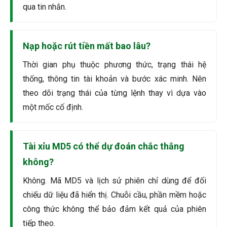
qua tin nhắn.
Nạp hoặc rút tiền mất bao lâu?
Thời gian phụ thuộc phương thức, trạng thái hệ
thống, thông tin tài khoản và bước xác minh. Nên
theo dõi trạng thái của từng lệnh thay vì dựa vào
một mốc cố định.
Tài xỉu MD5 có thể dự đoán chắc thắng
không?
Không. Mã MD5 và lịch sử phiên chỉ dùng để đối
chiếu dữ liệu đã hiển thị. Chuỗi cầu, phần mềm hoặc
công thức không thể bảo đảm kết quả của phiên
tiếp theo.