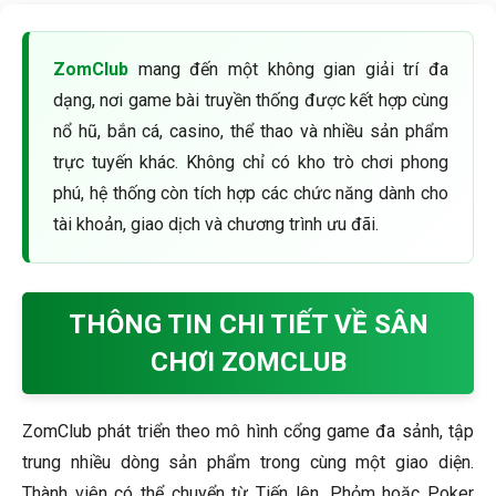
ZomClub
mang đến một không gian giải trí đa
dạng, nơi game bài truyền thống được kết hợp cùng
nổ hũ, bắn cá, casino, thể thao và nhiều sản phẩm
trực tuyến khác. Không chỉ có kho trò chơi phong
phú, hệ thống còn tích hợp các chức năng dành cho
tài khoản, giao dịch và chương trình ưu đãi.
THÔNG TIN CHI TIẾT VỀ SÂN
CHƠI ZOMCLUB
ZomClub phát triển theo mô hình cổng game đa sảnh, tập
trung nhiều dòng sản phẩm trong cùng một giao diện.
Thành viên có thể chuyển từ Tiến lên, Phỏm hoặc Poker