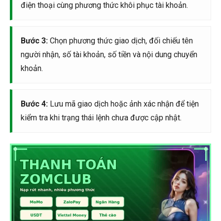
điện thoại cùng phương thức khôi phục tài khoản.
Bước 3:
Chọn phương thức giao dịch, đối chiếu tên
người nhận, số tài khoản, số tiền và nội dung chuyển
khoản.
Bước 4:
Lưu mã giao dịch hoặc ảnh xác nhận để tiện
kiểm tra khi trạng thái lệnh chưa được cập nhật.