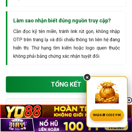
Làm sao nhận biết đúng nguồn truy cập?
Cần đọc kỹ tên miền, tránh link rút gọn, không nhập
OTP trên trang lạ và đối chiếu thông tin liên hệ đang
hiển thị. Thứ hạng tìm kiếm hoặc logo quen thuộc
không phải bằng chứng xác nhận tuyệt đối.
×
TỔNG KẾT
ZomClub
tập hợp nhiều dòng game cùng các chức
NHẬN 🎁 CODE 99K
năng dành cho web, điện thoại và tài khoản thành
viên. Kho sản phẩm đa dạng giúp người dùng dễ lựa