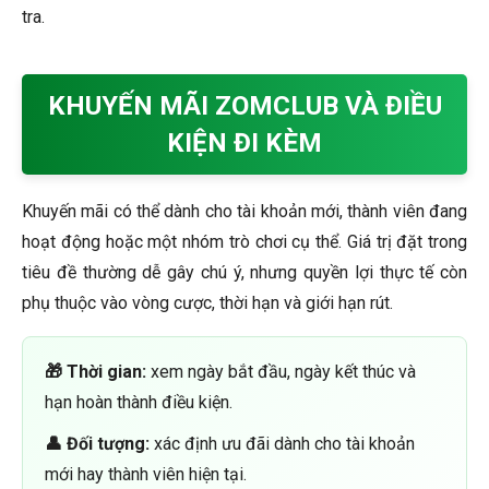
tra.
KHUYẾN MÃI ZOMCLUB VÀ ĐIỀU
KIỆN ĐI KÈM
Khuyến mãi có thể dành cho tài khoản mới, thành viên đang
hoạt động hoặc một nhóm trò chơi cụ thể. Giá trị đặt trong
tiêu đề thường dễ gây chú ý, nhưng quyền lợi thực tế còn
phụ thuộc vào vòng cược, thời hạn và giới hạn rút.
🎁 Thời gian:
xem ngày bắt đầu, ngày kết thúc và
hạn hoàn thành điều kiện.
👤 Đối tượng:
xác định ưu đãi dành cho tài khoản
mới hay thành viên hiện tại.