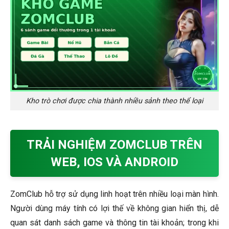
Kho trò chơi được chia thành nhiều sảnh theo thể loại
TRẢI NGHIỆM ZOMCLUB TRÊN
WEB, IOS VÀ ANDROID
ZomClub hỗ trợ sử dụng linh hoạt trên nhiều loại màn hình.
Người dùng máy tính có lợi thế về không gian hiển thị, dễ
quan sát danh sách game và thông tin tài khoản; trong khi