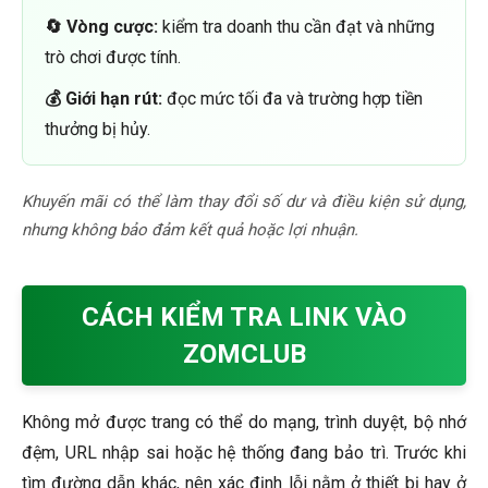
🔄 Vòng cược:
kiểm tra doanh thu cần đạt và những
trò chơi được tính.
💰 Giới hạn rút:
đọc mức tối đa và trường hợp tiền
thưởng bị hủy.
Khuyến mãi có thể làm thay đổi số dư và điều kiện sử dụng,
nhưng không bảo đảm kết quả hoặc lợi nhuận.
CÁCH KIỂM TRA LINK VÀO
ZOMCLUB
Không mở được trang có thể do mạng, trình duyệt, bộ nhớ
đệm, URL nhập sai hoặc hệ thống đang bảo trì. Trước khi
tìm đường dẫn khác, nên xác định lỗi nằm ở thiết bị hay ở