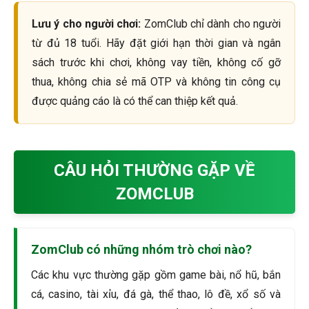
Lưu ý cho người chơi:
ZomClub chỉ dành cho người
từ đủ 18 tuổi. Hãy đặt giới hạn thời gian và ngân
sách trước khi chơi, không vay tiền, không cố gỡ
thua, không chia sẻ mã OTP và không tin công cụ
được quảng cáo là có thể can thiệp kết quả.
CÂU HỎI THƯỜNG GẶP VỀ
ZOMCLUB
ZomClub có những nhóm trò chơi nào?
Các khu vực thường gặp gồm game bài, nổ hũ, bắn
cá, casino, tài xỉu, đá gà, thể thao, lô đề, xổ số và