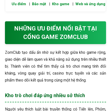
Ưu điểm
|
Bảo mật
|
Kho game
|
Web và ứng dụng
|
NHỮNG ƯU ĐIỂM NỔI BẬT TẠI
CỔNG GAME ZOMCLUB
ZomClub tạo dấu ấn nhờ sự kết hợp giữa kho game rộng,
giao diện dễ làm quen và khả năng sử dụng trên nhiều thiết
bị. Thành viên có thể tìm thấy cả trò chơi mang tính đối
kháng, vòng quay giải trí, casino trực tuyến và các sản
phẩm theo dõi kết quả trong cùng một hệ thống.
Kho trò chơi đáp ứng nhiều sở thích
Người yêu thích luật bài truyền thống có Tiến lên, Phỏm,