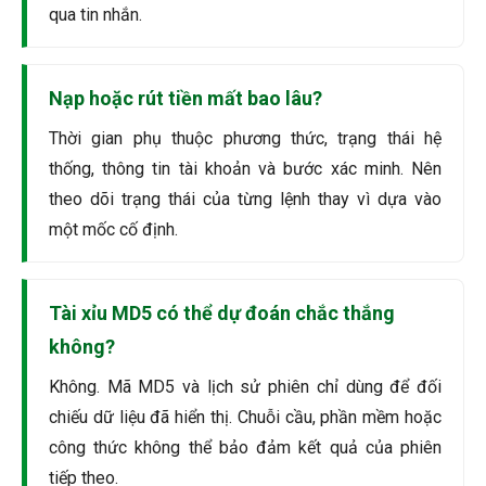
qua tin nhắn.
Nạp hoặc rút tiền mất bao lâu?
Thời gian phụ thuộc phương thức, trạng thái hệ
thống, thông tin tài khoản và bước xác minh. Nên
theo dõi trạng thái của từng lệnh thay vì dựa vào
một mốc cố định.
Tài xỉu MD5 có thể dự đoán chắc thắng
không?
Không. Mã MD5 và lịch sử phiên chỉ dùng để đối
chiếu dữ liệu đã hiển thị. Chuỗi cầu, phần mềm hoặc
công thức không thể bảo đảm kết quả của phiên
tiếp theo.