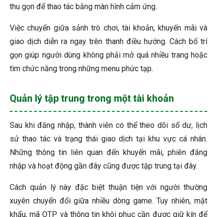
thu gọn để thao tác bằng màn hình cảm ứng.
Việc chuyển giữa sảnh trò chơi, tài khoản, khuyến mãi và
giao dịch diễn ra ngay trên thanh điều hướng. Cách bố trí
gọn giúp người dùng không phải mở quá nhiều trang hoặc
tìm chức năng trong những menu phức tạp.
Quản lý tập trung trong một tài khoản
Sau khi đăng nhập, thành viên có thể theo dõi số dư, lịch
sử thao tác và trạng thái giao dịch tại khu vực cá nhân.
Những thông tin liên quan đến khuyến mãi, phiên đăng
nhập và hoạt động gần đây cũng được tập trung tại đây.
Cách quản lý này đặc biệt thuận tiện với người thường
xuyên chuyển đổi giữa nhiều dòng game. Tuy nhiên, mật
khẩu, mã OTP và thông tin khôi phục cần được giữ kín để