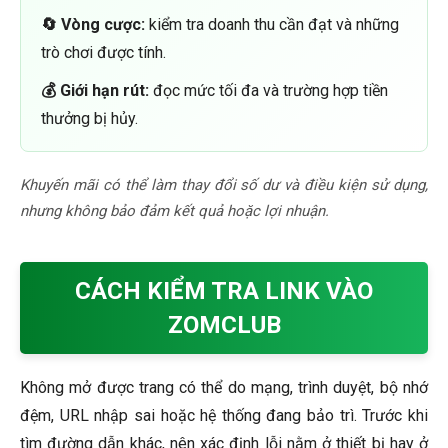
🔄 Vòng cược:
kiểm tra doanh thu cần đạt và những
trò chơi được tính.
💰 Giới hạn rút:
đọc mức tối đa và trường hợp tiền
thưởng bị hủy.
Khuyến mãi có thể làm thay đổi số dư và điều kiện sử dụng,
nhưng không bảo đảm kết quả hoặc lợi nhuận.
CÁCH KIỂM TRA LINK VÀO
ZOMCLUB
Không mở được trang có thể do mạng, trình duyệt, bộ nhớ
đệm, URL nhập sai hoặc hệ thống đang bảo trì. Trước khi
tìm đường dẫn khác, nên xác định lỗi nằm ở thiết bị hay ở