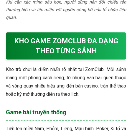
Khi cần xác minh sâu hơn, người dùng nên đối chiếu tên
thương hiệu và tên miền với nguồn công bố của tổ chức liên
quan.
KHO GAME ZOMCLUB ĐA DẠNG
THEO TỪNG SẢNH
Kho trò chơi là điểm nhấn rõ nhất tại ZomClub. Mỗi sảnh
mang một phong cách riêng, từ những ván bài quen thuộc
và vòng quay nhiều hiệu ứng đến bàn casino, trận thể thao
hoặc kỳ mở thưởng diễn ra theo lịch.
Game bài truyền thống
Tiến lên miền Nam, Phỏm, Liêng, Mậu binh, Poker, Xì tố và