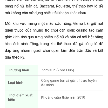
sang nổ hũ, bắn cá, Baccarat, Roulette, thể thao hay lô đề
mà không cần sử dụng nhiều tài khoản khác nhau.
Mỗi khu vực mang một màu sắc riêng. Game bài giữ nét
quen thuộc của những trò chơi dân gian; casino tạo cảm
giác kịch tính qua từng phiên; nổ hũ và bắn cá nổi bật bằng
hình ảnh sinh động; trong khi thể thao, đá gà cùng lô đề
đáp ứng nhóm người chơi quan tâm đến trận đấu và kết
quả theo kỳ.
Thương hiệu
ZomClub (Zom Club)
Cổng game bài và giải trí trực tuyến
Loại hình
đa sảnh
Thời điểm xuất
Khoảng giữa thập niên 2010
hiện