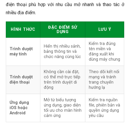
điện thoại phù hợp với nhu cầu mở nhanh và thao tác ở
nhiều địa điểm.
ĐẶC ĐIỂM SỬ
HÌNH THỨC
LƯU Ý
DỤNG
Kiểm tra đúng
Hiển thị nhiều sảnh,
Trình duyệt
tên miền và
bảng thông tin và
máy tính
đăng xuất khi
chức năng cùng lúc
dùng máy chung
Không cần cài đặt,
Theo dõi kết nối
Trình duyệt
có thể mở trực tiếp
mạng và tránh
điện thoại
trên trình duyệt di
trang chuyển
động
hướng lạ
Mở từ biểu tượng
Kiểm tra nguồn
Ứng dụng
ứng dụng, giao diện
file, phiên bản và
iOS hoặc
tối ưu cho màn hình
quyền ứng dụng
Android
cảm ứng
yêu cầu