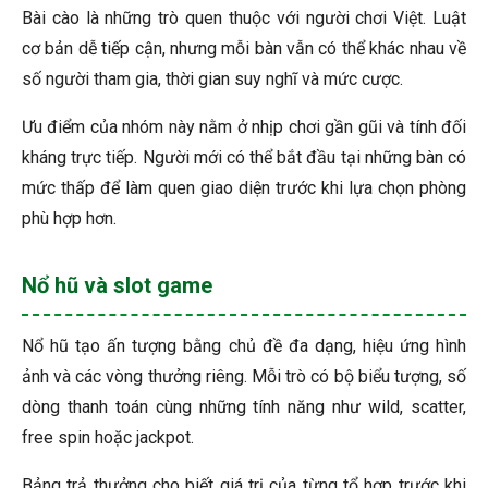
Bài cào là những trò quen thuộc với người chơi Việt. Luật
cơ bản dễ tiếp cận, nhưng mỗi bàn vẫn có thể khác nhau về
số người tham gia, thời gian suy nghĩ và mức cược.
Ưu điểm của nhóm này nằm ở nhịp chơi gần gũi và tính đối
kháng trực tiếp. Người mới có thể bắt đầu tại những bàn có
mức thấp để làm quen giao diện trước khi lựa chọn phòng
phù hợp hơn.
Nổ hũ và slot game
Nổ hũ tạo ấn tượng bằng chủ đề đa dạng, hiệu ứng hình
ảnh và các vòng thưởng riêng. Mỗi trò có bộ biểu tượng, số
dòng thanh toán cùng những tính năng như wild, scatter,
free spin hoặc jackpot.
Bảng trả thưởng cho biết giá trị của từng tổ hợp trước khi