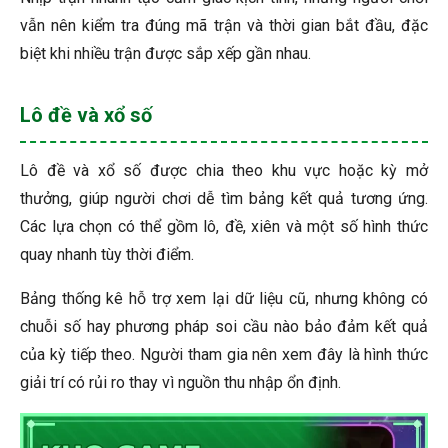
vẫn nên kiểm tra đúng mã trận và thời gian bắt đầu, đặc
biệt khi nhiều trận được sắp xếp gần nhau.
Lô đề và xổ số
Lô đề và xổ số được chia theo khu vực hoặc kỳ mở
thưởng, giúp người chơi dễ tìm bảng kết quả tương ứng.
Các lựa chọn có thể gồm lô, đề, xiên và một số hình thức
quay nhanh tùy thời điểm.
Bảng thống kê hỗ trợ xem lại dữ liệu cũ, nhưng không có
chuỗi số hay phương pháp soi cầu nào bảo đảm kết quả
của kỳ tiếp theo. Người tham gia nên xem đây là hình thức
giải trí có rủi ro thay vì nguồn thu nhập ổn định.