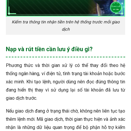
Kiểm tra thông tin nhận tiền trên hệ thống trước mỗi giao
dịch
Nạp và rút tiền cần lưu ý điều gì?
Phương thức và thời gian xử lý có thể thay đổi theo hệ
thống ngân hàng, ví điện tử, tình trạng tài khoản hoặc bước
xác minh. Khi tạo lệnh, người dùng nên đọc đúng thông tin
đang hiển thị thay vì sử dụng lại số tài khoản đã lưu từ
giao dịch trước.
Nếu giao dịch đang ở trạng thái chờ, không nên liên tục tạo
thêm lệnh mới. Mã giao dịch, thời gian thực hiện và ảnh xác
nhận là những dữ liệu quan trọng để bộ phận hỗ trợ kiểm