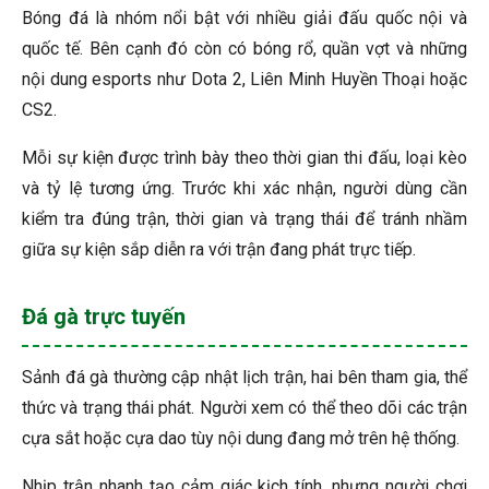
Bóng đá là nhóm nổi bật với nhiều giải đấu quốc nội và
quốc tế. Bên cạnh đó còn có bóng rổ, quần vợt và những
nội dung esports như Dota 2, Liên Minh Huyền Thoại hoặc
CS2.
Mỗi sự kiện được trình bày theo thời gian thi đấu, loại kèo
và tỷ lệ tương ứng. Trước khi xác nhận, người dùng cần
kiểm tra đúng trận, thời gian và trạng thái để tránh nhầm
giữa sự kiện sắp diễn ra với trận đang phát trực tiếp.
Đá gà trực tuyến
Sảnh đá gà thường cập nhật lịch trận, hai bên tham gia, thể
thức và trạng thái phát. Người xem có thể theo dõi các trận
cựa sắt hoặc cựa dao tùy nội dung đang mở trên hệ thống.
Nhịp trận nhanh tạo cảm giác kịch tính, nhưng người chơi