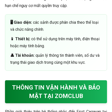
hạn chế nguy cơ mất quyền truy cập.
🖥️ Giao diện:
các sảnh được phân chia theo thể loại
và chức năng chính.
📱 Thiết bị:
có thể sử dụng trên máy tính, điện thoại
hoặc máy tính bảng.
👤 Tài khoản:
quản lý thông tin thành viên, số dư và
trạng thái giao dịch trong cùng một khu vực.
THÔNG TIN VẬN HÀNH VÀ BẢO
MẬT TẠI ZOMCLUB
Phần giới thiệu trên hệ thống nhắc đến First Cagayan tại