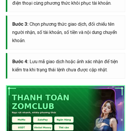
điện thoại cùng phương thức khôi phục tài khoản.
Bước 3:
Chọn phương thức giao dịch, đối chiếu tên
người nhận, số tài khoản, số tiền và nội dung chuyển
khoản.
Bước 4:
Lưu mã giao dịch hoặc ảnh xác nhận để tiện
kiểm tra khi trạng thái lệnh chưa được cập nhật.