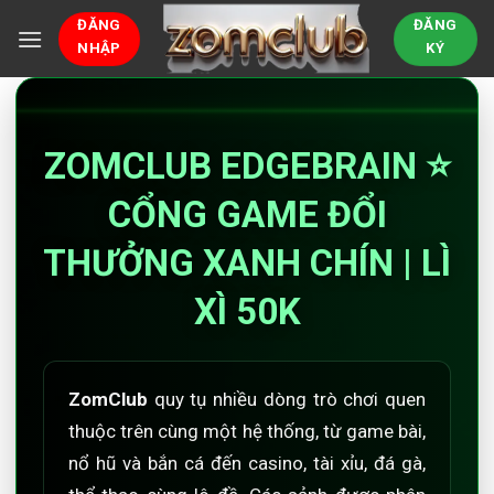
Bỏ
ĐĂNG
ĐĂNG
qua
NHẬP
KÝ
nội
dung
ZOMCLUB EDGEBRAIN ⭐
CỔNG GAME ĐỔI
THƯỞNG XANH CHÍN | LÌ
XÌ 50K
ZomClub
quy tụ nhiều dòng trò chơi quen
thuộc trên cùng một hệ thống, từ game bài,
nổ hũ và bắn cá đến casino, tài xỉu, đá gà,