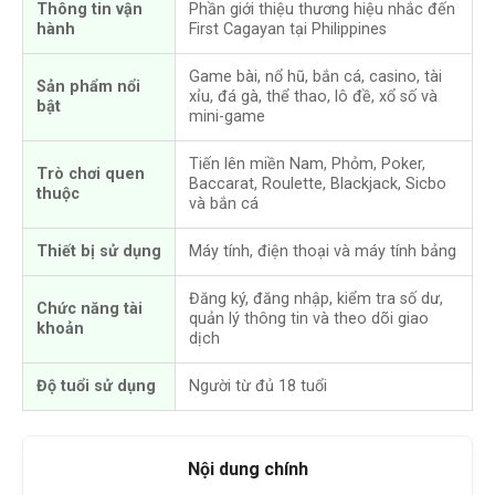
Thông tin vận
Phần giới thiệu thương hiệu nhắc đến
hành
First Cagayan tại Philippines
Game bài, nổ hũ, bắn cá, casino, tài
Sản phẩm nổi
xỉu, đá gà, thể thao, lô đề, xổ số và
bật
mini-game
Tiến lên miền Nam, Phỏm, Poker,
Trò chơi quen
Baccarat, Roulette, Blackjack, Sicbo
thuộc
và bắn cá
Thiết bị sử dụng
Máy tính, điện thoại và máy tính bảng
Đăng ký, đăng nhập, kiểm tra số dư,
Chức năng tài
quản lý thông tin và theo dõi giao
khoản
dịch
Độ tuổi sử dụng
Người từ đủ 18 tuổi
Nội dung chính