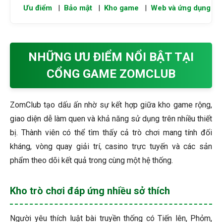
Ưu điểm
|
Bảo mật
|
Kho game
|
Web và ứng dụng
|
NHỮNG ƯU ĐIỂM NỔI BẬT TẠI
CỔNG GAME ZOMCLUB
ZomClub tạo dấu ấn nhờ sự kết hợp giữa kho game rộng,
giao diện dễ làm quen và khả năng sử dụng trên nhiều thiết
bị. Thành viên có thể tìm thấy cả trò chơi mang tính đối
kháng, vòng quay giải trí, casino trực tuyến và các sản
phẩm theo dõi kết quả trong cùng một hệ thống.
Kho trò chơi đáp ứng nhiều sở thích
Người yêu thích luật bài truyền thống có Tiến lên, Phỏm,