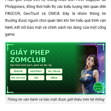
Philippines, đồng thời hiển thị các biểu tượng liên quan đến
PAGCOR, GeoTrust và DMCA. Đây là nhóm thông tin
thường được người chơi quan tâm khi tìm hiểu quá trình vận
hành, kết nối bảo mật và chính sách nội dung của một cổng
game.
Thông tin vận hành và bảo mật được giới thiệu trên hệ thống