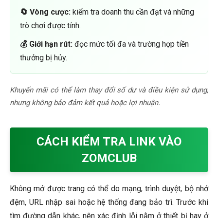
🔄 Vòng cược:
kiểm tra doanh thu cần đạt và những
trò chơi được tính.
💰 Giới hạn rút:
đọc mức tối đa và trường hợp tiền
thưởng bị hủy.
Khuyến mãi có thể làm thay đổi số dư và điều kiện sử dụng,
nhưng không bảo đảm kết quả hoặc lợi nhuận.
CÁCH KIỂM TRA LINK VÀO
ZOMCLUB
Không mở được trang có thể do mạng, trình duyệt, bộ nhớ
đệm, URL nhập sai hoặc hệ thống đang bảo trì. Trước khi
tìm đường dẫn khác, nên xác định lỗi nằm ở thiết bị hay ở