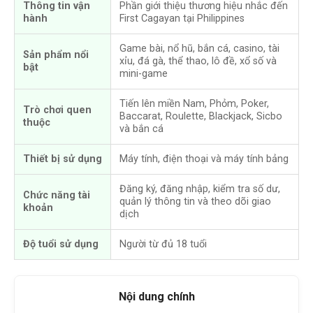
Thông tin vận
Phần giới thiệu thương hiệu nhắc đến
hành
First Cagayan tại Philippines
Game bài, nổ hũ, bắn cá, casino, tài
Sản phẩm nổi
xỉu, đá gà, thể thao, lô đề, xổ số và
bật
mini-game
Tiến lên miền Nam, Phỏm, Poker,
Trò chơi quen
Baccarat, Roulette, Blackjack, Sicbo
thuộc
và bắn cá
Thiết bị sử dụng
Máy tính, điện thoại và máy tính bảng
Đăng ký, đăng nhập, kiểm tra số dư,
Chức năng tài
quản lý thông tin và theo dõi giao
khoản
dịch
Độ tuổi sử dụng
Người từ đủ 18 tuổi
Nội dung chính