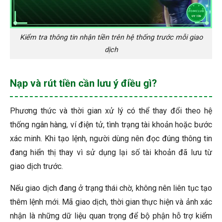
Kiểm tra thông tin nhận tiền trên hệ thống trước mỗi giao
dịch
Nạp và rút tiền cần lưu ý điều gì?
Phương thức và thời gian xử lý có thể thay đổi theo hệ
thống ngân hàng, ví điện tử, tình trạng tài khoản hoặc bước
xác minh. Khi tạo lệnh, người dùng nên đọc đúng thông tin
đang hiển thị thay vì sử dụng lại số tài khoản đã lưu từ
giao dịch trước.
Nếu giao dịch đang ở trạng thái chờ, không nên liên tục tạo
thêm lệnh mới. Mã giao dịch, thời gian thực hiện và ảnh xác
nhận là những dữ liệu quan trọng để bộ phận hỗ trợ kiểm