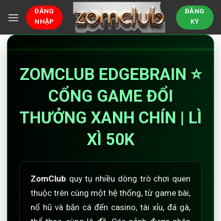
Bỏ
ĐĂNG
ĐĂNG
qua
NHẬP
KÝ
nội
dung
ZOMCLUB EDGEBRAIN ⭐
CỔNG GAME ĐỔI
THƯỞNG XANH CHÍN | LÌ
XÌ 50K
ZomClub
quy tụ nhiều dòng trò chơi quen
thuộc trên cùng một hệ thống, từ game bài,
nổ hũ và bắn cá đến casino, tài xỉu, đá gà,