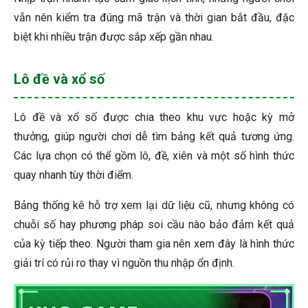
vẫn nên kiểm tra đúng mã trận và thời gian bắt đầu, đặc
biệt khi nhiều trận được sắp xếp gần nhau.
Lô đề và xổ số
Lô đề và xổ số được chia theo khu vực hoặc kỳ mở
thưởng, giúp người chơi dễ tìm bảng kết quả tương ứng.
Các lựa chọn có thể gồm lô, đề, xiên và một số hình thức
quay nhanh tùy thời điểm.
Bảng thống kê hỗ trợ xem lại dữ liệu cũ, nhưng không có
chuỗi số hay phương pháp soi cầu nào bảo đảm kết quả
của kỳ tiếp theo. Người tham gia nên xem đây là hình thức
giải trí có rủi ro thay vì nguồn thu nhập ổn định.