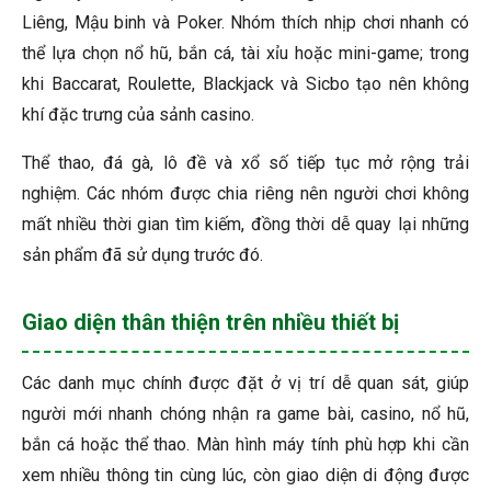
Liêng, Mậu binh và Poker. Nhóm thích nhịp chơi nhanh có
thể lựa chọn nổ hũ, bắn cá, tài xỉu hoặc mini-game; trong
khi Baccarat, Roulette, Blackjack và Sicbo tạo nên không
khí đặc trưng của sảnh casino.
Thể thao, đá gà, lô đề và xổ số tiếp tục mở rộng trải
nghiệm. Các nhóm được chia riêng nên người chơi không
mất nhiều thời gian tìm kiếm, đồng thời dễ quay lại những
sản phẩm đã sử dụng trước đó.
Giao diện thân thiện trên nhiều thiết bị
Các danh mục chính được đặt ở vị trí dễ quan sát, giúp
người mới nhanh chóng nhận ra game bài, casino, nổ hũ,
bắn cá hoặc thể thao. Màn hình máy tính phù hợp khi cần
xem nhiều thông tin cùng lúc, còn giao diện di động được