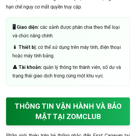
hạn chế nguy cơ mất quyền truy cập.
🖥️ Giao diện:
các sảnh được phân chia theo thể loại
và chức năng chính.
📱 Thiết bị:
có thể sử dụng trên máy tính, điện thoại
hoặc máy tính bảng.
👤 Tài khoản:
quản lý thông tin thành viên, số dư và
trạng thái giao dịch trong cùng một khu vực.
THÔNG TIN VẬN HÀNH VÀ BẢO
MẬT TẠI ZOMCLUB
Phần giới thiệu trên hệ thống nhắc đến First Cagayan tại