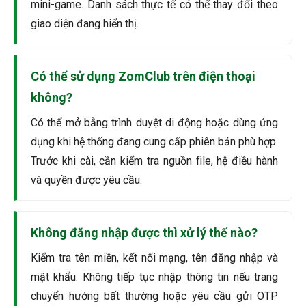
mini-game. Danh sách thực tế có thể thay đổi theo
giao diện đang hiển thị.
Có thể sử dụng ZomClub trên điện thoại
không?
Có thể mở bằng trình duyệt di động hoặc dùng ứng
dụng khi hệ thống đang cung cấp phiên bản phù hợp.
Trước khi cài, cần kiểm tra nguồn file, hệ điều hành
và quyền được yêu cầu.
Không đăng nhập được thì xử lý thế nào?
Kiểm tra tên miền, kết nối mạng, tên đăng nhập và
mật khẩu. Không tiếp tục nhập thông tin nếu trang
chuyển hướng bất thường hoặc yêu cầu gửi OTP