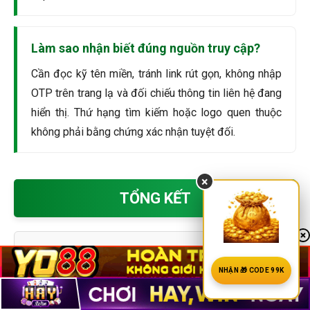
Làm sao nhận biết đúng nguồn truy cập?
Cần đọc kỹ tên miền, tránh link rút gọn, không nhập
OTP trên trang lạ và đối chiếu thông tin liên hệ đang
hiển thị. Thứ hạng tìm kiếm hoặc logo quen thuộc
không phải bằng chứng xác nhận tuyệt đối.
×
TỔNG KẾT
ZomClub
tập hợp nhiều dòng game cùng các chức
NHẬN 🎁 CODE 99K
năng dành cho web, điện thoại và tài khoản thành
viên. Kho sản phẩm đa dạng giúp người dùng dễ lựa