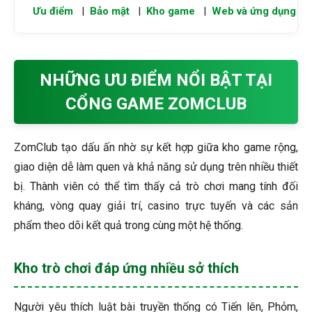
Ưu điểm
|
Bảo mật
|
Kho game
|
Web và ứng dụng
|
NHỮNG ƯU ĐIỂM NỔI BẬT TẠI
CỔNG GAME ZOMCLUB
ZomClub tạo dấu ấn nhờ sự kết hợp giữa kho game rộng,
giao diện dễ làm quen và khả năng sử dụng trên nhiều thiết
bị. Thành viên có thể tìm thấy cả trò chơi mang tính đối
kháng, vòng quay giải trí, casino trực tuyến và các sản
phẩm theo dõi kết quả trong cùng một hệ thống.
Kho trò chơi đáp ứng nhiều sở thích
Người yêu thích luật bài truyền thống có Tiến lên, Phỏm,