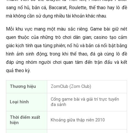
sang nổ hũ, bắn cá, Baccarat, Roulette, thể thao hay lô đề
mà không cần sử dụng nhiều tài khoản khác nhau.
Mỗi khu vực mang một màu sắc riêng. Game bài giữ nét
quen thuộc của những trò chơi dân gian; casino tạo cảm
giác kịch tính qua từng phiên; nổ hũ và bắn cá nổi bật bằng
hình ảnh sinh động; trong khi thể thao, đá gà cùng lô đề
đáp ứng nhóm người chơi quan tâm đến trận đấu và kết
quả theo kỳ.
Thương hiệu
ZomClub (Zom Club)
Cổng game bài và giải trí trực tuyến
Loại hình
đa sảnh
Thời điểm xuất
Khoảng giữa thập niên 2010
hiện