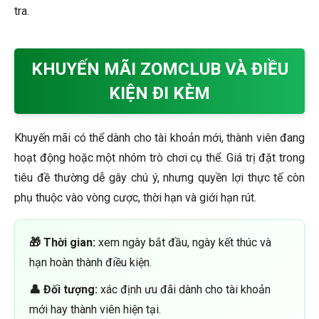
tra.
KHUYẾN MÃI ZOMCLUB VÀ ĐIỀU
KIỆN ĐI KÈM
Khuyến mãi có thể dành cho tài khoản mới, thành viên đang
hoạt động hoặc một nhóm trò chơi cụ thể. Giá trị đặt trong
tiêu đề thường dễ gây chú ý, nhưng quyền lợi thực tế còn
phụ thuộc vào vòng cược, thời hạn và giới hạn rút.
🎁 Thời gian:
xem ngày bắt đầu, ngày kết thúc và
hạn hoàn thành điều kiện.
👤 Đối tượng:
xác định ưu đãi dành cho tài khoản
mới hay thành viên hiện tại.