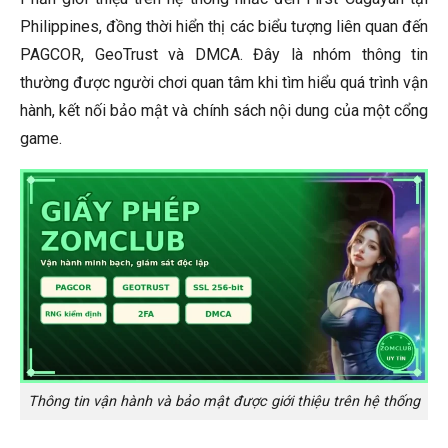
Philippines, đồng thời hiển thị các biểu tượng liên quan đến
PAGCOR, GeoTrust và DMCA. Đây là nhóm thông tin
thường được người chơi quan tâm khi tìm hiểu quá trình vận
hành, kết nối bảo mật và chính sách nội dung của một cổng
game.
Thông tin vận hành và bảo mật được giới thiệu trên hệ thống