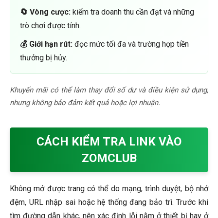
🔄 Vòng cược:
kiểm tra doanh thu cần đạt và những
trò chơi được tính.
💰 Giới hạn rút:
đọc mức tối đa và trường hợp tiền
thưởng bị hủy.
Khuyến mãi có thể làm thay đổi số dư và điều kiện sử dụng,
nhưng không bảo đảm kết quả hoặc lợi nhuận.
CÁCH KIỂM TRA LINK VÀO
ZOMCLUB
Không mở được trang có thể do mạng, trình duyệt, bộ nhớ
đệm, URL nhập sai hoặc hệ thống đang bảo trì. Trước khi
tìm đường dẫn khác, nên xác định lỗi nằm ở thiết bị hay ở