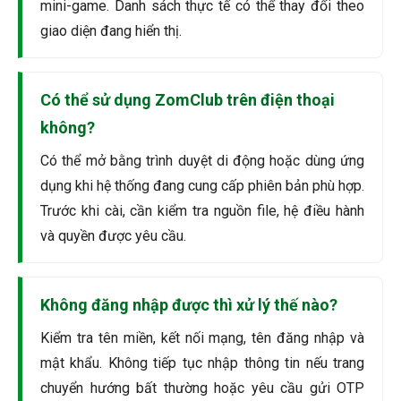
mini-game. Danh sách thực tế có thể thay đổi theo
giao diện đang hiển thị.
Có thể sử dụng ZomClub trên điện thoại
không?
Có thể mở bằng trình duyệt di động hoặc dùng ứng
dụng khi hệ thống đang cung cấp phiên bản phù hợp.
Trước khi cài, cần kiểm tra nguồn file, hệ điều hành
và quyền được yêu cầu.
Không đăng nhập được thì xử lý thế nào?
Kiểm tra tên miền, kết nối mạng, tên đăng nhập và
mật khẩu. Không tiếp tục nhập thông tin nếu trang
chuyển hướng bất thường hoặc yêu cầu gửi OTP