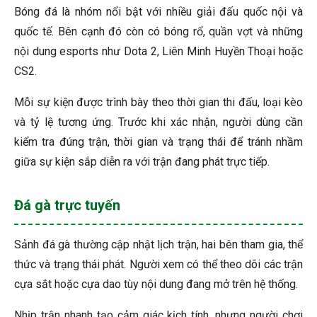
Bóng đá là nhóm nổi bật với nhiều giải đấu quốc nội và
quốc tế. Bên cạnh đó còn có bóng rổ, quần vợt và những
nội dung esports như Dota 2, Liên Minh Huyền Thoại hoặc
CS2.
Mỗi sự kiện được trình bày theo thời gian thi đấu, loại kèo
và tỷ lệ tương ứng. Trước khi xác nhận, người dùng cần
kiểm tra đúng trận, thời gian và trạng thái để tránh nhầm
giữa sự kiện sắp diễn ra với trận đang phát trực tiếp.
Đá gà trực tuyến
Sảnh đá gà thường cập nhật lịch trận, hai bên tham gia, thể
thức và trạng thái phát. Người xem có thể theo dõi các trận
cựa sắt hoặc cựa dao tùy nội dung đang mở trên hệ thống.
Nhịp trận nhanh tạo cảm giác kịch tính, nhưng người chơi