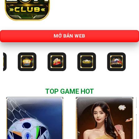
MỞ BẢN WEB
TOP GAME HOT