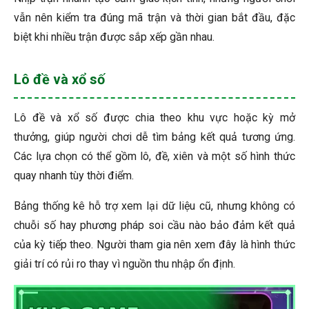
vẫn nên kiểm tra đúng mã trận và thời gian bắt đầu, đặc
biệt khi nhiều trận được sắp xếp gần nhau.
Lô đề và xổ số
Lô đề và xổ số được chia theo khu vực hoặc kỳ mở
thưởng, giúp người chơi dễ tìm bảng kết quả tương ứng.
Các lựa chọn có thể gồm lô, đề, xiên và một số hình thức
quay nhanh tùy thời điểm.
Bảng thống kê hỗ trợ xem lại dữ liệu cũ, nhưng không có
chuỗi số hay phương pháp soi cầu nào bảo đảm kết quả
của kỳ tiếp theo. Người tham gia nên xem đây là hình thức
giải trí có rủi ro thay vì nguồn thu nhập ổn định.