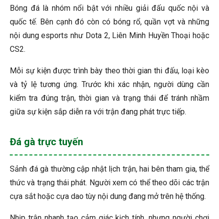
Bóng đá là nhóm nổi bật với nhiều giải đấu quốc nội và
quốc tế. Bên cạnh đó còn có bóng rổ, quần vợt và những
nội dung esports như Dota 2, Liên Minh Huyền Thoại hoặc
CS2.
Mỗi sự kiện được trình bày theo thời gian thi đấu, loại kèo
và tỷ lệ tương ứng. Trước khi xác nhận, người dùng cần
kiểm tra đúng trận, thời gian và trạng thái để tránh nhầm
giữa sự kiện sắp diễn ra với trận đang phát trực tiếp.
Đá gà trực tuyến
Sảnh đá gà thường cập nhật lịch trận, hai bên tham gia, thể
thức và trạng thái phát. Người xem có thể theo dõi các trận
cựa sắt hoặc cựa dao tùy nội dung đang mở trên hệ thống.
Nhịp trận nhanh tạo cảm giác kịch tính, nhưng người chơi