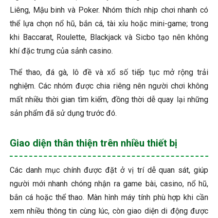
Liêng, Mậu binh và Poker. Nhóm thích nhịp chơi nhanh có
thể lựa chọn nổ hũ, bắn cá, tài xỉu hoặc mini-game; trong
khi Baccarat, Roulette, Blackjack và Sicbo tạo nên không
khí đặc trưng của sảnh casino.
Thể thao, đá gà, lô đề và xổ số tiếp tục mở rộng trải
nghiệm. Các nhóm được chia riêng nên người chơi không
mất nhiều thời gian tìm kiếm, đồng thời dễ quay lại những
sản phẩm đã sử dụng trước đó.
Giao diện thân thiện trên nhiều thiết bị
Các danh mục chính được đặt ở vị trí dễ quan sát, giúp
người mới nhanh chóng nhận ra game bài, casino, nổ hũ,
bắn cá hoặc thể thao. Màn hình máy tính phù hợp khi cần
xem nhiều thông tin cùng lúc, còn giao diện di động được