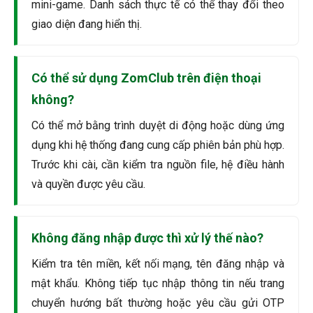
mini-game. Danh sách thực tế có thể thay đổi theo
giao diện đang hiển thị.
Có thể sử dụng ZomClub trên điện thoại
không?
Có thể mở bằng trình duyệt di động hoặc dùng ứng
dụng khi hệ thống đang cung cấp phiên bản phù hợp.
Trước khi cài, cần kiểm tra nguồn file, hệ điều hành
và quyền được yêu cầu.
Không đăng nhập được thì xử lý thế nào?
Kiểm tra tên miền, kết nối mạng, tên đăng nhập và
mật khẩu. Không tiếp tục nhập thông tin nếu trang
chuyển hướng bất thường hoặc yêu cầu gửi OTP