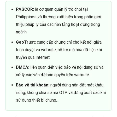
PAGCOR:
là cơ quan quản lý trò chơi tại
Philippines và thường xuất hiện trong phần giới
thiệu pháp lý của các nền tảng hoạt động trong
ngành.
GeoTrust:
cung cấp chứng chỉ cho kết nối giữa
trình duyệt và website, hỗ trợ mã hóa dữ liệu khi
truyền qua Internet.
DMCA:
liên quan đến việc bảo vệ nội dung số và
xử lý các vấn đề bản quyền trên website.
Bảo vệ tài khoản:
người dùng nên đặt mật khẩu
riêng, không chia sẻ mã OTP và đăng xuất sau khi
sử dụng thiết bị chung.