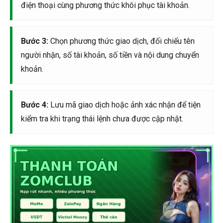
điện thoại cùng phương thức khôi phục tài khoản.
Bước 3:
Chọn phương thức giao dịch, đối chiếu tên
người nhận, số tài khoản, số tiền và nội dung chuyển
khoản.
Bước 4:
Lưu mã giao dịch hoặc ảnh xác nhận để tiện
kiểm tra khi trạng thái lệnh chưa được cập nhật.