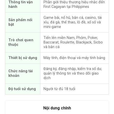
Thông tin vận
Phần giới thiệu thương hiệu nhắc đến
hành
First Cagayan tại Philippines
Game bài, nổ hũ, bắn cá, casino, tài
Sản phẩm nổi
xỉu, đá gà, thể thao, lô đề, xổ số và
bật
mini-game
Tiến lên miền Nam, Phỏm, Poker,
Trò chơi quen
Baccarat, Roulette, Blackjack, Sicbo
thuộc
và bắn cá
Thiết bị sử dụng
Máy tính, điện thoại và máy tính bảng
Đăng ký, đăng nhập, kiểm tra số dư,
Chức năng tài
quản lý thông tin và theo dõi giao
khoản
dịch
Độ tuổi sử dụng
Người từ đủ 18 tuổi
Nội dung chính