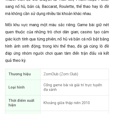
sang nổ hũ, bắn cá, Baccarat, Roulette, thể thao hay lô đề
mà không cần sử dụng nhiều tài khoản khác nhau.
Mỗi khu vực mang một màu sắc riêng. Game bài giữ nét
quen thuộc của những trò chơi dân gian; casino tạo cảm
giác kịch tính qua từng phiên; nổ hũ và bắn cá nổi bật bằng
hình ảnh sinh động; trong khi thể thao, đá gà cùng lô đề
đáp ứng nhóm người chơi quan tâm đến trận đấu và kết
quả theo kỳ.
Thương hiệu
ZomClub (Zom Club)
Cổng game bài và giải trí trực tuyến
Loại hình
đa sảnh
Thời điểm xuất
Khoảng giữa thập niên 2010
hiện