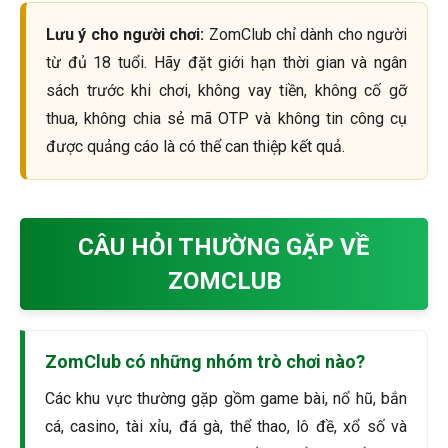
Lưu ý cho người chơi:
ZomClub chỉ dành cho người
từ đủ 18 tuổi. Hãy đặt giới hạn thời gian và ngân
sách trước khi chơi, không vay tiền, không cố gỡ
thua, không chia sẻ mã OTP và không tin công cụ
được quảng cáo là có thể can thiệp kết quả.
CÂU HỎI THƯỜNG GẶP VỀ
ZOMCLUB
ZomClub có những nhóm trò chơi nào?
Các khu vực thường gặp gồm game bài, nổ hũ, bắn
cá, casino, tài xỉu, đá gà, thể thao, lô đề, xổ số và