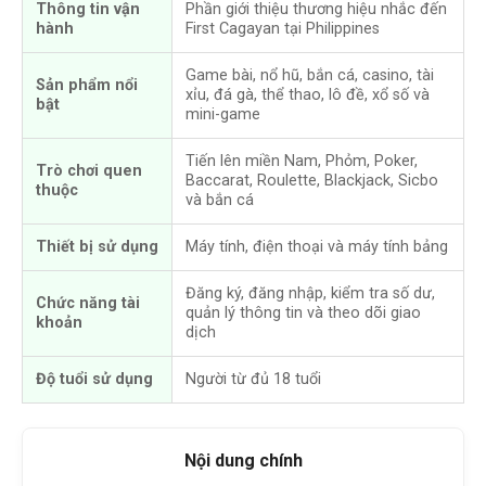
Thông tin vận
Phần giới thiệu thương hiệu nhắc đến
hành
First Cagayan tại Philippines
Game bài, nổ hũ, bắn cá, casino, tài
Sản phẩm nổi
xỉu, đá gà, thể thao, lô đề, xổ số và
bật
mini-game
Tiến lên miền Nam, Phỏm, Poker,
Trò chơi quen
Baccarat, Roulette, Blackjack, Sicbo
thuộc
và bắn cá
Thiết bị sử dụng
Máy tính, điện thoại và máy tính bảng
Đăng ký, đăng nhập, kiểm tra số dư,
Chức năng tài
quản lý thông tin và theo dõi giao
khoản
dịch
Độ tuổi sử dụng
Người từ đủ 18 tuổi
Nội dung chính