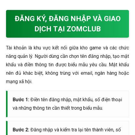
ĐĂNG KÝ, ĐĂNG NHẬP VÀ GIAO
DỊCH TẠI ZOMCLUB
Tài khoản là khu vực kết nối giữa kho game và các chức
năng quản lý. Người dùng cần chọn tên đăng nhập, tạo mật
khẩu và điền thông tin được biểu mẫu yêu cầu. Mật khẩu
nên đủ khác biệt, không trùng với email, ngân hàng hoặc
mạng xã hội.
Bước 1:
Điền tên đăng nhập, mật khẩu, số điện thoại
và những thông tin cần thiết trong biểu mẫu.
Bước 2:
Đăng nhập và kiểm tra lại tên thành viên, số