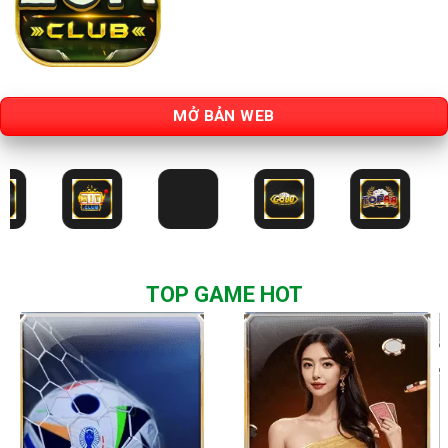
MỞ BẢN WEB
TOP GAME HOT