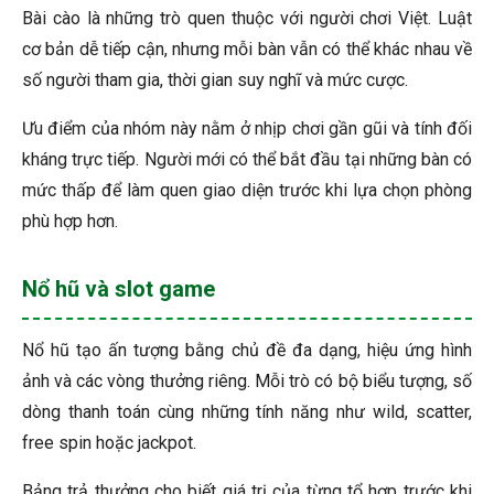
Bài cào là những trò quen thuộc với người chơi Việt. Luật
cơ bản dễ tiếp cận, nhưng mỗi bàn vẫn có thể khác nhau về
số người tham gia, thời gian suy nghĩ và mức cược.
Ưu điểm của nhóm này nằm ở nhịp chơi gần gũi và tính đối
kháng trực tiếp. Người mới có thể bắt đầu tại những bàn có
mức thấp để làm quen giao diện trước khi lựa chọn phòng
phù hợp hơn.
Nổ hũ và slot game
Nổ hũ tạo ấn tượng bằng chủ đề đa dạng, hiệu ứng hình
ảnh và các vòng thưởng riêng. Mỗi trò có bộ biểu tượng, số
dòng thanh toán cùng những tính năng như wild, scatter,
free spin hoặc jackpot.
Bảng trả thưởng cho biết giá trị của từng tổ hợp trước khi