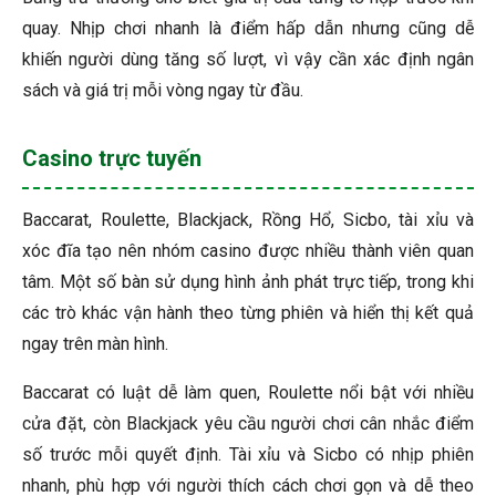
quay. Nhịp chơi nhanh là điểm hấp dẫn nhưng cũng dễ
khiến người dùng tăng số lượt, vì vậy cần xác định ngân
sách và giá trị mỗi vòng ngay từ đầu.
Casino trực tuyến
Baccarat, Roulette, Blackjack, Rồng Hổ, Sicbo, tài xỉu và
xóc đĩa tạo nên nhóm casino được nhiều thành viên quan
tâm. Một số bàn sử dụng hình ảnh phát trực tiếp, trong khi
các trò khác vận hành theo từng phiên và hiển thị kết quả
ngay trên màn hình.
Baccarat có luật dễ làm quen, Roulette nổi bật với nhiều
cửa đặt, còn Blackjack yêu cầu người chơi cân nhắc điểm
số trước mỗi quyết định. Tài xỉu và Sicbo có nhịp phiên
nhanh, phù hợp với người thích cách chơi gọn và dễ theo