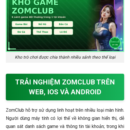
Kho trò chơi được chia thành nhiều sảnh theo thể loại
TRẢI NGHIỆM ZOMCLUB TRÊN
WEB, IOS VÀ ANDROID
ZomClub hỗ trợ sử dụng linh hoạt trên nhiều loại màn hình.
Người dùng máy tính có lợi thế về không gian hiển thị, dễ
quan sát danh sách game và thông tin tài khoản; trong khi