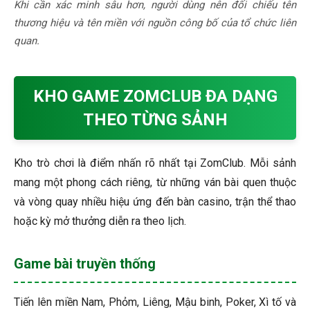
Khi cần xác minh sâu hơn, người dùng nên đối chiếu tên
thương hiệu và tên miền với nguồn công bố của tổ chức liên
quan.
KHO GAME ZOMCLUB ĐA DẠNG
THEO TỪNG SẢNH
Kho trò chơi là điểm nhấn rõ nhất tại ZomClub. Mỗi sảnh
mang một phong cách riêng, từ những ván bài quen thuộc
và vòng quay nhiều hiệu ứng đến bàn casino, trận thể thao
hoặc kỳ mở thưởng diễn ra theo lịch.
Game bài truyền thống
Tiến lên miền Nam, Phỏm, Liêng, Mậu binh, Poker, Xì tố và