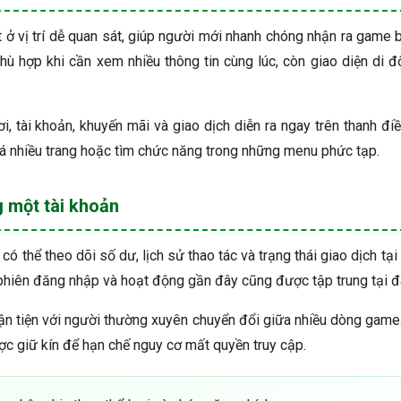
ở vị trí dễ quan sát, giúp người mới nhanh chóng nhận ra game bà
phù hợp khi cần xem nhiều thông tin cùng lúc, còn giao diện di 
i, tài khoản, khuyến mãi và giao dịch diễn ra ngay trên thanh đi
 nhiều trang hoặc tìm chức năng trong những menu phức tạp.
g một tài khoản
có thể theo dõi số dư, lịch sử thao tác và trạng thái giao dịch t
 phiên đăng nhập và hoạt động gần đây cũng được tập trung tại đ
uận tiện với người thường xuyên chuyển đổi giữa nhiều dòng game
ợc giữ kín để hạn chế nguy cơ mất quyền truy cập.