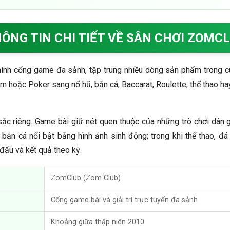
ÔNG TIN CHI TIẾT VỀ SÂN CHƠI ZOMC
ình cổng game đa sảnh, tập trung nhiều dòng sản phẩm trong c
ỏm hoặc Poker sang nổ hũ, bắn cá, Baccarat, Roulette, thể thao 
 riêng. Game bài giữ nét quen thuộc của những trò chơi dân g
à bắn cá nổi bật bằng hình ảnh sinh động; trong khi thể thao, 
đấu và kết quả theo kỳ.
ZomClub (Zom Club)
Cổng game bài và giải trí trực tuyến đa sảnh
Khoảng giữa thập niên 2010