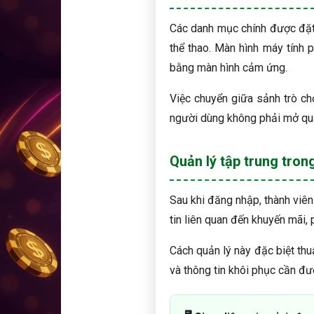
Các danh mục chính được đặt 
thể thao. Màn hình máy tính 
bằng màn hình cảm ứng.
Việc chuyển giữa sảnh trò chơ
người dùng không phải mở quá
Quản lý tập trung tron
Sau khi đăng nhập, thành viên 
tin liên quan đến khuyến mãi,
Cách quản lý này đặc biệt th
và thông tin khôi phục cần đư