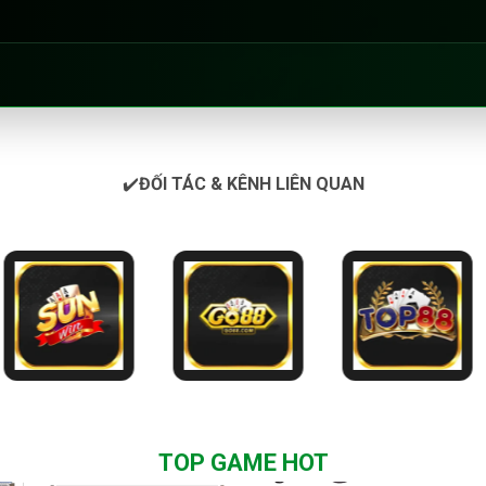
✔️
ĐỐI TÁC & KÊNH LIÊN QUAN
TOP GAME HOT