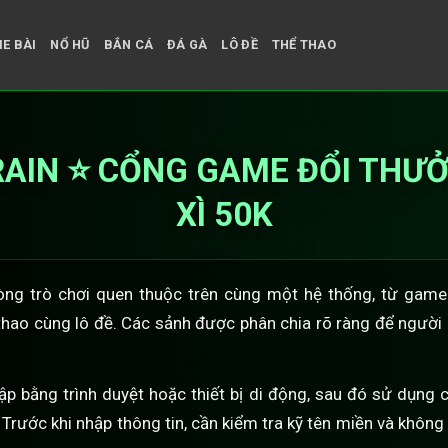
E BÀI
NỔ HŨ
BẮN CÁ
ĐÁ GÀ
LÔ ĐỀ
THỂ THAO
IN ⭐ CỔNG GAME ĐỔI THƯỞN
XÌ 50K
òng trò chơi quen thuộc trên cùng một hệ thống, từ game 
hể thao cùng lô đề. Các sảnh được phân chia rõ ràng để ngườ
ập bằng trình duyệt hoặc thiết bị di động, sau đó sử dụng 
. Trước khi nhập thông tin, cần kiểm tra kỹ tên miền và khô