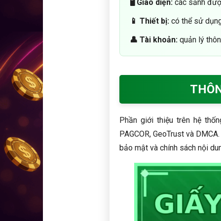
🖥️ Giao diện:
các sảnh được
📱 Thiết bị:
có thể sử dụng 
👤 Tài khoản:
quản lý thôn
THÔN
Phần giới thiệu trên hệ thốn
PAGCOR, GeoTrust và DMCA. Đâ
bảo mật và chính sách nội d