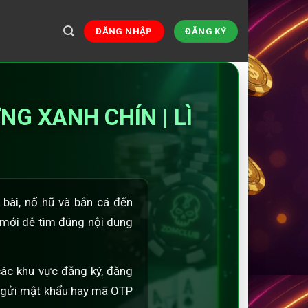
ĐĂNG NHẬP
ĐĂNG KÝ
G XANH CHÍN | LÌ
bài, nổ hũ và bắn cá đến
i mới dễ tìm đúng nội dung
các khu vực đăng ký, đăng
ng gửi mật khẩu hay mã OTP