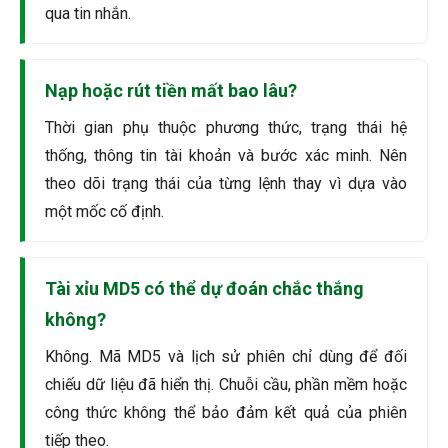
qua tin nhắn.
Nạp hoặc rút tiền mất bao lâu?
Thời gian phụ thuộc phương thức, trạng thái hệ
thống, thông tin tài khoản và bước xác minh. Nên
theo dõi trạng thái của từng lệnh thay vì dựa vào
một mốc cố định.
Tài xỉu MD5 có thể dự đoán chắc thắng
không?
Không. Mã MD5 và lịch sử phiên chỉ dùng để đối
chiếu dữ liệu đã hiển thị. Chuỗi cầu, phần mềm hoặc
công thức không thể bảo đảm kết quả của phiên
tiếp theo.