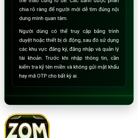
thể thao cùng lô đề. Các sảnh được phân
chia rõ ràng để người mới dễ tìm đúng nội
dung mình quan tâm.
Người dùng có thể truy cập bằng trình
duyệt hoặc thiết bị di động, sau đó sử dụng
các khu vực đăng ký, đăng nhập và quản lý
tài khoản. Trước khi nhập thông tin, cần
kiểm tra kỹ tên miền và không gửi mật khẩu
hay mã OTP cho bất kỳ ai.