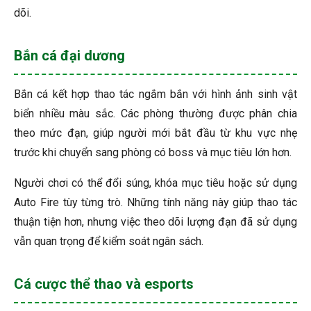
dõi.
Bắn cá đại dương
Bắn cá kết hợp thao tác ngắm bắn với hình ảnh sinh vật
biển nhiều màu sắc. Các phòng thường được phân chia
theo mức đạn, giúp người mới bắt đầu từ khu vực nhẹ
trước khi chuyển sang phòng có boss và mục tiêu lớn hơn.
Người chơi có thể đổi súng, khóa mục tiêu hoặc sử dụng
Auto Fire tùy từng trò. Những tính năng này giúp thao tác
thuận tiện hơn, nhưng việc theo dõi lượng đạn đã sử dụng
vẫn quan trọng để kiểm soát ngân sách.
Cá cược thể thao và esports