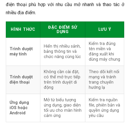
điện thoại phù hợp với nhu cầu mở nhanh và thao tác ở
nhiều địa điểm.
ĐẶC ĐIỂM SỬ
HÌNH THỨC
LƯU Ý
DỤNG
Kiểm tra đúng
Hiển thị nhiều sảnh,
Trình duyệt
tên miền và
bảng thông tin và
máy tính
đăng xuất khi
chức năng cùng lúc
dùng máy chung
Không cần cài đặt,
Theo dõi kết nối
Trình duyệt
có thể mở trực tiếp
mạng và tránh
điện thoại
trên trình duyệt di
trang chuyển
động
hướng lạ
Mở từ biểu tượng
Kiểm tra nguồn
Ứng dụng
ứng dụng, giao diện
file, phiên bản và
iOS hoặc
tối ưu cho màn hình
quyền ứng dụng
Android
cảm ứng
yêu cầu