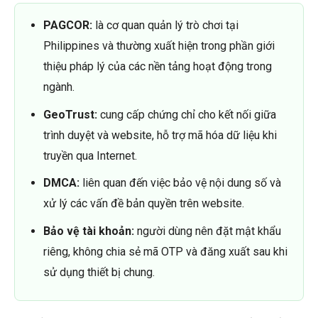
PAGCOR:
là cơ quan quản lý trò chơi tại
Philippines và thường xuất hiện trong phần giới
thiệu pháp lý của các nền tảng hoạt động trong
ngành.
GeoTrust:
cung cấp chứng chỉ cho kết nối giữa
trình duyệt và website, hỗ trợ mã hóa dữ liệu khi
truyền qua Internet.
DMCA:
liên quan đến việc bảo vệ nội dung số và
xử lý các vấn đề bản quyền trên website.
Bảo vệ tài khoản:
người dùng nên đặt mật khẩu
riêng, không chia sẻ mã OTP và đăng xuất sau khi
sử dụng thiết bị chung.