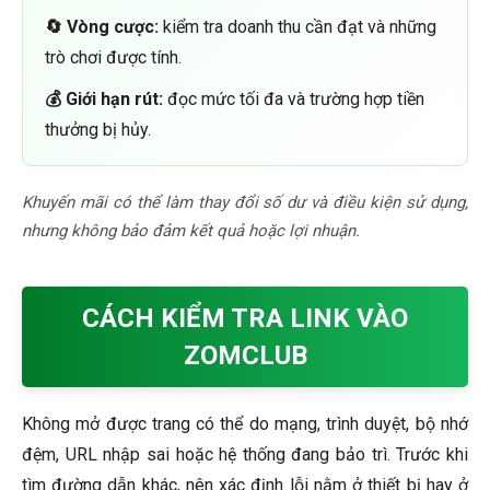
🔄 Vòng cược:
kiểm tra doanh thu cần đạt và những
trò chơi được tính.
💰 Giới hạn rút:
đọc mức tối đa và trường hợp tiền
thưởng bị hủy.
Khuyến mãi có thể làm thay đổi số dư và điều kiện sử dụng,
nhưng không bảo đảm kết quả hoặc lợi nhuận.
CÁCH KIỂM TRA LINK VÀO
ZOMCLUB
Không mở được trang có thể do mạng, trình duyệt, bộ nhớ
đệm, URL nhập sai hoặc hệ thống đang bảo trì. Trước khi
tìm đường dẫn khác, nên xác định lỗi nằm ở thiết bị hay ở