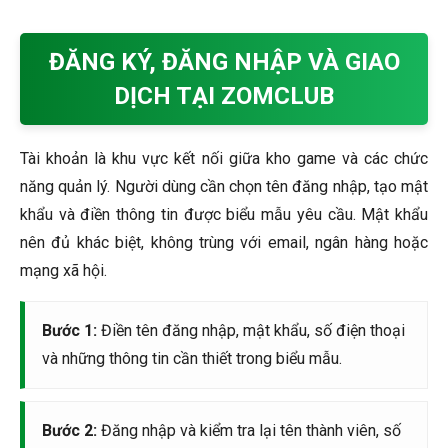
ĐĂNG KÝ, ĐĂNG NHẬP VÀ GIAO
DỊCH TẠI ZOMCLUB
Tài khoản là khu vực kết nối giữa kho game và các chức
năng quản lý. Người dùng cần chọn tên đăng nhập, tạo mật
khẩu và điền thông tin được biểu mẫu yêu cầu. Mật khẩu
nên đủ khác biệt, không trùng với email, ngân hàng hoặc
mạng xã hội.
Bước 1:
Điền tên đăng nhập, mật khẩu, số điện thoại
và những thông tin cần thiết trong biểu mẫu.
Bước 2:
Đăng nhập và kiểm tra lại tên thành viên, số