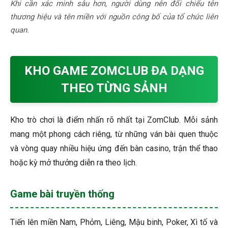
Khi cần xác minh sâu hơn, người dùng nên đối chiếu tên
thương hiệu và tên miền với nguồn công bố của tổ chức liên
quan.
KHO GAME ZOMCLUB ĐA DẠNG
THEO TỪNG SẢNH
Kho trò chơi là điểm nhấn rõ nhất tại ZomClub. Mỗi sảnh
mang một phong cách riêng, từ những ván bài quen thuộc
và vòng quay nhiều hiệu ứng đến bàn casino, trận thể thao
hoặc kỳ mở thưởng diễn ra theo lịch.
Game bài truyền thống
Tiến lên miền Nam, Phỏm, Liêng, Mậu binh, Poker, Xì tố và