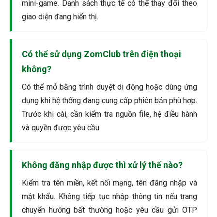
mini-game. Danh sách thực tế có thể thay đổi theo
giao diện đang hiển thị.
Có thể sử dụng ZomClub trên điện thoại
không?
Có thể mở bằng trình duyệt di động hoặc dùng ứng
dụng khi hệ thống đang cung cấp phiên bản phù hợp.
Trước khi cài, cần kiểm tra nguồn file, hệ điều hành
và quyền được yêu cầu.
Không đăng nhập được thì xử lý thế nào?
Kiểm tra tên miền, kết nối mạng, tên đăng nhập và
mật khẩu. Không tiếp tục nhập thông tin nếu trang
chuyển hướng bất thường hoặc yêu cầu gửi OTP