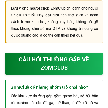
Lưu ý cho người chơi:
ZomClub chỉ dành cho người
từ đủ 18 tuổi. Hãy đặt giới hạn thời gian và ngân
sách trước khi chơi, không vay tiền, không cố gỡ
thua, không chia sẻ mã OTP và không tin công cụ
được quảng cáo là có thể can thiệp kết quả.
CÂU HỎI THƯỜNG GẶP VỀ
ZOMCLUB
ZomClub có những nhóm trò chơi nào?
Các khu vực thường gặp gồm game bài, nổ hũ, bắn
cá, casino, tài xỉu, đá gà, thể thao, lô đề, xổ số và