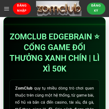
Bỏ
ĐĂNG
ĐĂNG
qua
NHẬP
KÝ
nội
dung
ZOMCLUB EDGEBRAIN ⭐
CỔNG GAME ĐỔI
THƯỞNG XANH CHÍN | LÌ
XÌ 50K
ZomClub
quy tụ nhiều dòng trò chơi quen
thuộc trên cùng một hệ thống, từ game bài,
nổ hũ và bắn cá đến casino, tài xỉu, đá gà,