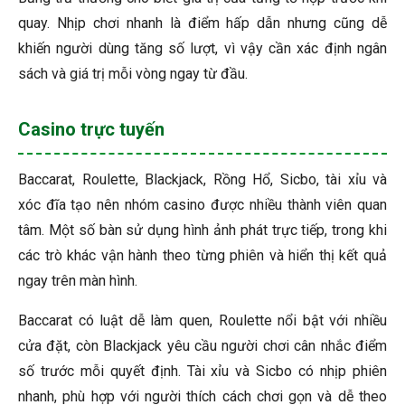
quay. Nhịp chơi nhanh là điểm hấp dẫn nhưng cũng dễ
khiến người dùng tăng số lượt, vì vậy cần xác định ngân
sách và giá trị mỗi vòng ngay từ đầu.
Casino trực tuyến
Baccarat, Roulette, Blackjack, Rồng Hổ, Sicbo, tài xỉu và
xóc đĩa tạo nên nhóm casino được nhiều thành viên quan
tâm. Một số bàn sử dụng hình ảnh phát trực tiếp, trong khi
các trò khác vận hành theo từng phiên và hiển thị kết quả
ngay trên màn hình.
Baccarat có luật dễ làm quen, Roulette nổi bật với nhiều
cửa đặt, còn Blackjack yêu cầu người chơi cân nhắc điểm
số trước mỗi quyết định. Tài xỉu và Sicbo có nhịp phiên
nhanh, phù hợp với người thích cách chơi gọn và dễ theo