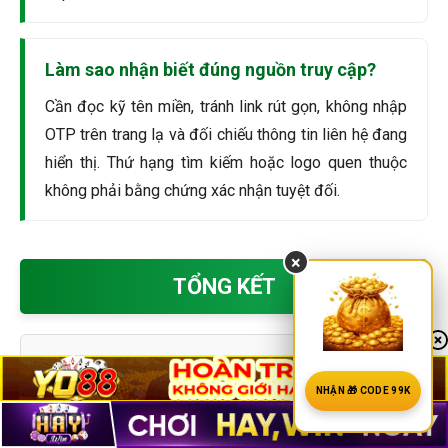
Làm sao nhận biết đúng nguồn truy cập?
Cần đọc kỹ tên miền, tránh link rút gọn, không nhập
OTP trên trang lạ và đối chiếu thông tin liên hệ đang
hiển thị. Thứ hạng tìm kiếm hoặc logo quen thuộc
không phải bằng chứng xác nhận tuyệt đối.
×
TỔNG KẾT
ZomClub
tập hợp nhiều dòng game cùng các chức
NHẬN 🎁 CODE 99K
năng dành cho web, điện thoại và tài khoản thành
viên. Kho sản phẩm đa dạng giúp người dùng dễ lựa