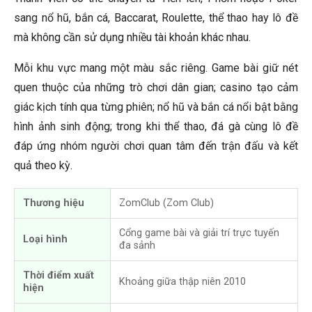
sang nổ hũ, bắn cá, Baccarat, Roulette, thể thao hay lô đề
mà không cần sử dụng nhiều tài khoản khác nhau.
Mỗi khu vực mang một màu sắc riêng. Game bài giữ nét
quen thuộc của những trò chơi dân gian; casino tạo cảm
giác kịch tính qua từng phiên; nổ hũ và bắn cá nổi bật bằng
hình ảnh sinh động; trong khi thể thao, đá gà cùng lô đề
đáp ứng nhóm người chơi quan tâm đến trận đấu và kết
quả theo kỳ.
Thương hiệu
ZomClub (Zom Club)
Cổng game bài và giải trí trực tuyến
Loại hình
đa sảnh
Thời điểm xuất
Khoảng giữa thập niên 2010
hiện