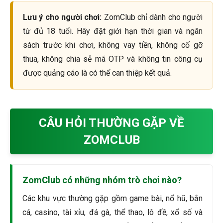
Lưu ý cho người chơi:
ZomClub chỉ dành cho người
từ đủ 18 tuổi. Hãy đặt giới hạn thời gian và ngân
sách trước khi chơi, không vay tiền, không cố gỡ
thua, không chia sẻ mã OTP và không tin công cụ
được quảng cáo là có thể can thiệp kết quả.
CÂU HỎI THƯỜNG GẶP VỀ
ZOMCLUB
ZomClub có những nhóm trò chơi nào?
Các khu vực thường gặp gồm game bài, nổ hũ, bắn
cá, casino, tài xỉu, đá gà, thể thao, lô đề, xổ số và