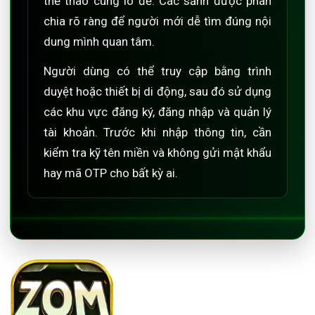
thể thao cùng lô đề. Các sảnh được phân
chia rõ ràng để người mới dễ tìm đúng nội
dung mình quan tâm.
Người dùng có thể truy cập bằng trình
duyệt hoặc thiết bị di động, sau đó sử dụng
các khu vực đăng ký, đăng nhập và quản lý
tài khoản. Trước khi nhập thông tin, cần
kiểm tra kỹ tên miền và không gửi mật khẩu
hay mã OTP cho bất kỳ ai.