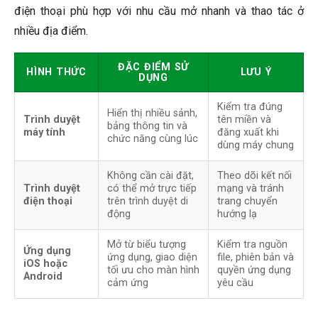
điện thoại phù hợp với nhu cầu mở nhanh và thao tác ở
nhiều địa điểm.
ĐẶC ĐIỂM SỬ
HÌNH THỨC
LƯU Ý
DỤNG
Kiểm tra đúng
Hiển thị nhiều sảnh,
Trình duyệt
tên miền và
bảng thông tin và
máy tính
đăng xuất khi
chức năng cùng lúc
dùng máy chung
Không cần cài đặt,
Theo dõi kết nối
Trình duyệt
có thể mở trực tiếp
mạng và tránh
điện thoại
trên trình duyệt di
trang chuyển
động
hướng lạ
Mở từ biểu tượng
Kiểm tra nguồn
Ứng dụng
ứng dụng, giao diện
file, phiên bản và
iOS hoặc
tối ưu cho màn hình
quyền ứng dụng
Android
cảm ứng
yêu cầu