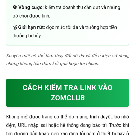
🔄 Vòng cược:
kiểm tra doanh thu cần đạt và những
trò chơi được tính.
💰 Giới hạn rút:
đọc mức tối đa và trường hợp tiền
thưởng bị hủy.
Khuyến mãi có thể làm thay đổi số dư và điều kiện sử dụng,
nhưng không bảo đảm kết quả hoặc lợi nhuận.
CÁCH KIỂM TRA LINK VÀO
ZOMCLUB
Không mở được trang có thể do mạng, trình duyệt, bộ nhớ
đệm, URL nhập sai hoặc hệ thống đang bảo trì. Trước khi
tìm đường dẫn khác, nên xác định lỗi nằm ở thiết bị hay ở