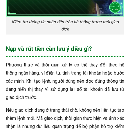
Kiểm tra thông tin nhận tiền trên hệ thống trước mỗi giao
dịch
Nạp và rút tiền cần lưu ý điều gì?
Phương thức và thời gian xử lý có thể thay đổi theo hệ
thống ngân hàng, ví điện tử, tình trạng tài khoản hoặc bước
xác minh. Khi tạo lệnh, người dùng nên đọc đúng thông tin
đang hiển thị thay vì sử dụng lại số tài khoản đã lưu từ
giao dịch trước.
Nếu giao dịch đang ở trạng thái chờ, không nên liên tục tạo
thêm lệnh mới. Mã giao dịch, thời gian thực hiện và ảnh xác
nhận là những dữ liệu quan trọng để bộ phận hỗ trợ kiểm