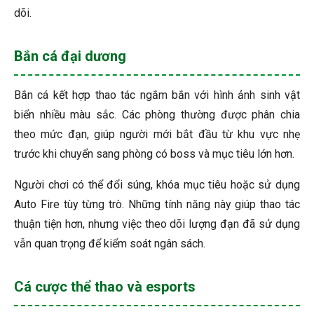
dõi.
Bắn cá đại dương
Bắn cá kết hợp thao tác ngắm bắn với hình ảnh sinh vật
biển nhiều màu sắc. Các phòng thường được phân chia
theo mức đạn, giúp người mới bắt đầu từ khu vực nhẹ
trước khi chuyển sang phòng có boss và mục tiêu lớn hơn.
Người chơi có thể đổi súng, khóa mục tiêu hoặc sử dụng
Auto Fire tùy từng trò. Những tính năng này giúp thao tác
thuận tiện hơn, nhưng việc theo dõi lượng đạn đã sử dụng
vẫn quan trọng để kiểm soát ngân sách.
Cá cược thể thao và esports