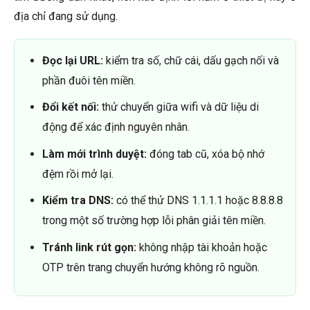
địa chỉ đang sử dụng.
Đọc lại URL:
kiểm tra số, chữ cái, dấu gạch nối và
phần đuôi tên miền.
Đổi kết nối:
thử chuyển giữa wifi và dữ liệu di
động để xác định nguyên nhân.
Làm mới trình duyệt:
đóng tab cũ, xóa bộ nhớ
đệm rồi mở lại.
Kiểm tra DNS:
có thể thử DNS 1.1.1.1 hoặc 8.8.8.8
trong một số trường hợp lỗi phân giải tên miền.
Tránh link rút gọn:
không nhập tài khoản hoặc
OTP trên trang chuyển hướng không rõ nguồn.