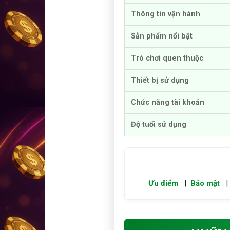
Thông tin vận hành
Sản phẩm nổi bật
Trò chơi quen thuộc
Thiết bị sử dụng
Chức năng tài khoản
Độ tuổi sử dụng
Ưu điểm
|
Bảo mật
|