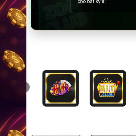
cho bất kỳ ai.