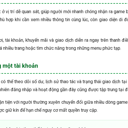
ở vị trí dễ quan sát, giúp người mới nhanh chóng nhận ra game bà
phù hợp khi cần xem nhiều thông tin cùng lúc, còn giao diện di 
i, tài khoản, khuyến mãi và giao dịch diễn ra ngay trên thanh đi
 nhiều trang hoặc tìm chức năng trong những menu phức tạp.
g một tài khoản
có thể theo dõi số dư, lịch sử thao tác và trạng thái giao dịch t
 phiên đăng nhập và hoạt động gần đây cũng được tập trung tại đ
uận tiện với người thường xuyên chuyển đổi giữa nhiều dòng game
ợc giữ kín để hạn chế nguy cơ mất quyền truy cập.