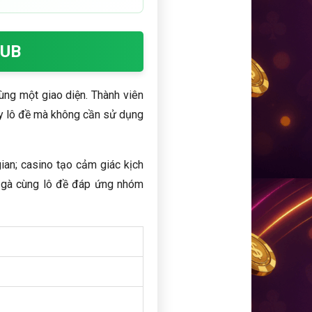
LUB
ùng một giao diện. Thành viên
hay lô đề mà không cần sử dụng
ian; casino tạo cảm giác kịch
đá gà cùng lô đề đáp ứng nhóm