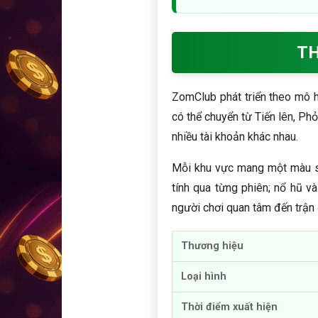
TH
ZomClub phát triển theo mô h
có thể chuyển từ Tiến lên, Ph
nhiều tài khoản khác nhau.
Mỗi khu vực mang một màu sắc
tính qua từng phiên; nổ hũ v
người chơi quan tâm đến trận 
Thương hiệu
Loại hình
Thời điểm xuất hiện