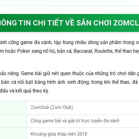
ÔNG TIN CHI TIẾT VỀ SÂN CHƠI ZOMC
ình cổng game đa sảnh, tập trung nhiều dòng sản phẩm trong c
ỏm hoặc Poker sang nổ hũ, bắn cá, Baccarat, Roulette, thể thao 
 riêng. Game bài giữ nét quen thuộc của những trò chơi dân g
à bắn cá nổi bật bằng hình ảnh sinh động; trong khi thể thao, 
đấu và kết quả theo kỳ.
ZomClub (Zom Club)
Cổng game bài và giải trí trực tuyến đa sảnh
Khoảng giữa thập niên 2010