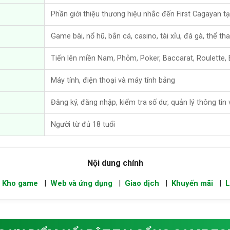
Phần giới thiệu thương hiệu nhắc đến First Cagayan tại
Game bài, nổ hũ, bắn cá, casino, tài xỉu, đá gà, thể th
Tiến lên miền Nam, Phỏm, Poker, Baccarat, Roulette, 
Máy tính, điện thoại và máy tính bảng
Đăng ký, đăng nhập, kiểm tra số dư, quản lý thông tin 
Người từ đủ 18 tuổi
Nội dung chính
Kho game
|
Web và ứng dụng
|
Giao dịch
|
Khuyến mãi
|
L