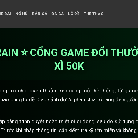
E BÀI
NỔ HŨ
BẮN CÁ
ĐÁ GÀ
LÔ ĐỀ
THỂ THAO
IN ⭐ CỔNG GAME ĐỔI THƯỞN
XÌ 50K
òng trò chơi quen thuộc trên cùng một hệ thống, từ game 
hể thao cùng lô đề. Các sảnh được phân chia rõ ràng để ngườ
ập bằng trình duyệt hoặc thiết bị di động, sau đó sử dụng 
. Trước khi nhập thông tin, cần kiểm tra kỹ tên miền và khô