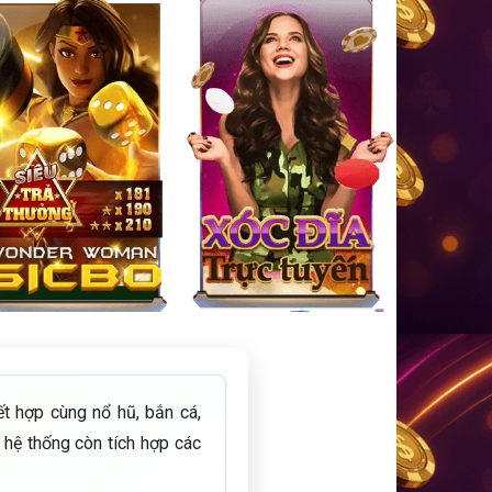
t hợp cùng nổ hũ, bắn cá,
 hệ thống còn tích hợp các