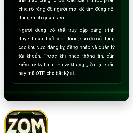
thể thao cùng lô đề. Các sảnh được phân
chia rõ ràng để người mới dễ tìm đúng nội
dung mình quan tâm.
Người dùng có thể truy cập bằng trình
duyệt hoặc thiết bị di động, sau đó sử dụng
các khu vực đăng ký, đăng nhập và quản lý
tài khoản. Trước khi nhập thông tin, cần
kiểm tra kỹ tên miền và không gửi mật khẩu
hay mã OTP cho bất kỳ ai.