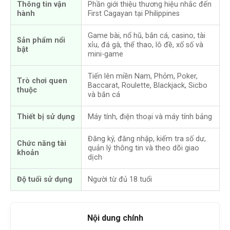
Thông tin vận
Phần giới thiệu thương hiệu nhắc đến
hành
First Cagayan tại Philippines
Game bài, nổ hũ, bắn cá, casino, tài
Sản phẩm nổi
xỉu, đá gà, thể thao, lô đề, xổ số và
bật
mini-game
Tiến lên miền Nam, Phỏm, Poker,
Trò chơi quen
Baccarat, Roulette, Blackjack, Sicbo
thuộc
và bắn cá
Thiết bị sử dụng
Máy tính, điện thoại và máy tính bảng
Đăng ký, đăng nhập, kiểm tra số dư,
Chức năng tài
quản lý thông tin và theo dõi giao
khoản
dịch
Độ tuổi sử dụng
Người từ đủ 18 tuổi
Nội dung chính