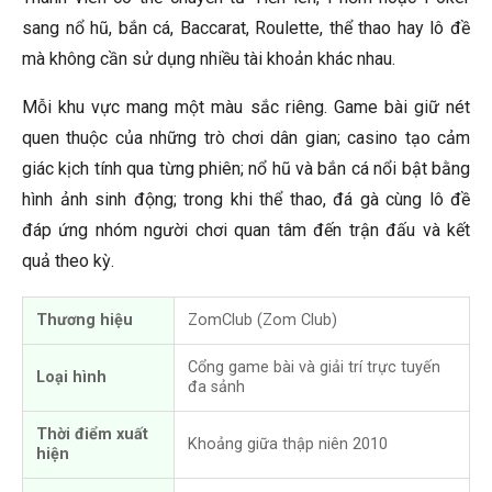
sang nổ hũ, bắn cá, Baccarat, Roulette, thể thao hay lô đề
mà không cần sử dụng nhiều tài khoản khác nhau.
Mỗi khu vực mang một màu sắc riêng. Game bài giữ nét
quen thuộc của những trò chơi dân gian; casino tạo cảm
giác kịch tính qua từng phiên; nổ hũ và bắn cá nổi bật bằng
hình ảnh sinh động; trong khi thể thao, đá gà cùng lô đề
đáp ứng nhóm người chơi quan tâm đến trận đấu và kết
quả theo kỳ.
Thương hiệu
ZomClub (Zom Club)
Cổng game bài và giải trí trực tuyến
Loại hình
đa sảnh
Thời điểm xuất
Khoảng giữa thập niên 2010
hiện