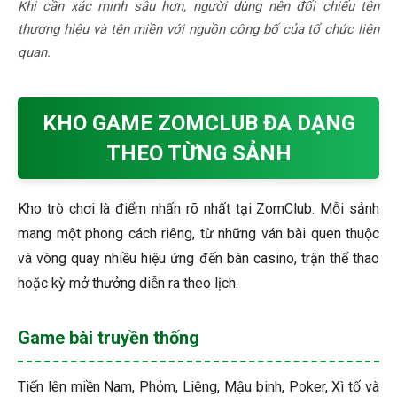
Khi cần xác minh sâu hơn, người dùng nên đối chiếu tên
thương hiệu và tên miền với nguồn công bố của tổ chức liên
quan.
KHO GAME ZOMCLUB ĐA DẠNG
THEO TỪNG SẢNH
Kho trò chơi là điểm nhấn rõ nhất tại ZomClub. Mỗi sảnh
mang một phong cách riêng, từ những ván bài quen thuộc
và vòng quay nhiều hiệu ứng đến bàn casino, trận thể thao
hoặc kỳ mở thưởng diễn ra theo lịch.
Game bài truyền thống
Tiến lên miền Nam, Phỏm, Liêng, Mậu binh, Poker, Xì tố và