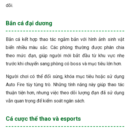
dõi.
Bắn cá đại dương
Bắn cá kết hợp thao tác ngắm bắn với hình ảnh sinh vật
biển nhiều màu sắc. Các phòng thường được phân chia
theo mức đạn, giúp người mới bắt đầu từ khu vực nhẹ
trước khi chuyển sang phòng có boss và mục tiêu lớn hơn.
Người chơi có thể đổi súng, khóa mục tiêu hoặc sử dụng
Auto Fire tùy từng trò. Những tính năng này giúp thao tác
thuận tiện hơn, nhưng việc theo dõi lượng đạn đã sử dụng
vẫn quan trọng để kiểm soát ngân sách.
Cá cược thể thao và esports