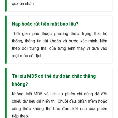
qua tin nhắn.
Nạp hoặc rút tiền mất bao lâu?
Thời gian phụ thuộc phương thức, trạng thái hệ
thống, thông tin tài khoản và bước xác minh. Nên
theo dõi trạng thái của từng lệnh thay vì dựa vào
một mốc cố định.
Tài xỉu MD5 có thể dự đoán chắc thắng
không?
Không. Mã MD5 và lịch sử phiên chỉ dùng để đối
chiếu dữ liệu đã hiển thị. Chuỗi cầu, phần mềm hoặc
công thức không thể bảo đảm kết quả của phiên
tiếp theo.