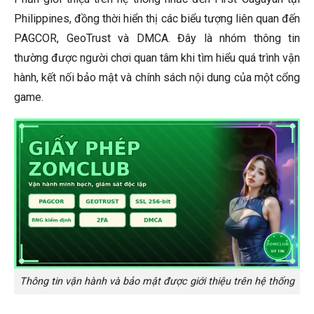
Philippines, đồng thời hiển thị các biểu tượng liên quan đến
PAGCOR, GeoTrust và DMCA. Đây là nhóm thông tin
thường được người chơi quan tâm khi tìm hiểu quá trình vận
hành, kết nối bảo mật và chính sách nội dung của một cổng
game.
Thông tin vận hành và bảo mật được giới thiệu trên hệ thống