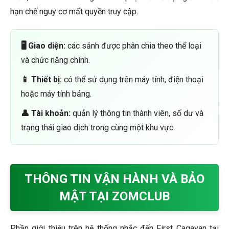
hạn chế nguy cơ mất quyền truy cập.
🖥️ Giao diện:
các sảnh được phân chia theo thể loại
và chức năng chính.
📱 Thiết bị:
có thể sử dụng trên máy tính, điện thoại
hoặc máy tính bảng.
👤 Tài khoản:
quản lý thông tin thành viên, số dư và
trạng thái giao dịch trong cùng một khu vực.
THÔNG TIN VẬN HÀNH VÀ BẢO
MẬT TẠI ZOMCLUB
Phần giới thiệu trên hệ thống nhắc đến First Cagayan tại