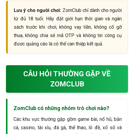
Lưu ý cho người chơi:
ZomClub chỉ dành cho người
từ đủ 18 tuổi. Hãy đặt giới hạn thời gian và ngân
sách trước khi chơi, không vay tiền, không cố gỡ
thua, không chia sẻ mã OTP và không tin công cụ
được quảng cáo là có thể can thiệp kết quả.
CÂU HỎI THƯỜNG GẶP VỀ
ZOMCLUB
ZomClub có những nhóm trò chơi nào?
Các khu vực thường gặp gồm game bài, nổ hũ, bắn
cá, casino, tài xỉu, đá gà, thể thao, lô đề, xổ số và