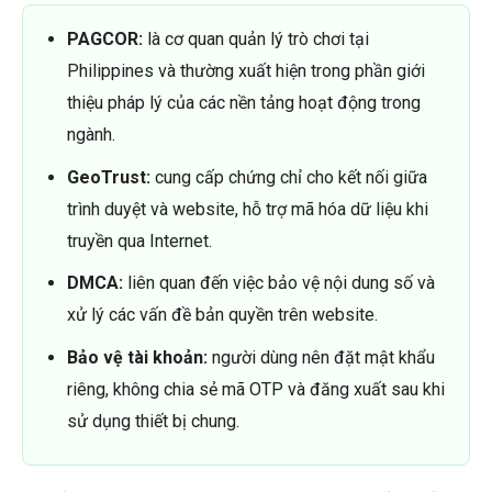
PAGCOR:
là cơ quan quản lý trò chơi tại
Philippines và thường xuất hiện trong phần giới
thiệu pháp lý của các nền tảng hoạt động trong
ngành.
GeoTrust:
cung cấp chứng chỉ cho kết nối giữa
trình duyệt và website, hỗ trợ mã hóa dữ liệu khi
truyền qua Internet.
DMCA:
liên quan đến việc bảo vệ nội dung số và
xử lý các vấn đề bản quyền trên website.
Bảo vệ tài khoản:
người dùng nên đặt mật khẩu
riêng, không chia sẻ mã OTP và đăng xuất sau khi
sử dụng thiết bị chung.