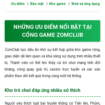
Ưu điểm
|
Bảo mật
|
Kho game
|
Web và ứng dụng
|
NHỮNG ƯU ĐIỂM NỔI BẬT TẠI
CỔNG GAME ZOMCLUB
ZomClub tạo dấu ấn nhờ sự kết hợp giữa kho game rộng,
giao diện dễ làm quen và khả năng sử dụng trên nhiều thiết
bị. Thành viên có thể tìm thấy cả trò chơi mang tính đối
kháng, vòng quay giải trí, casino trực tuyến và các sản
phẩm theo dõi kết quả trong cùng một hệ thống.
Kho trò chơi đáp ứng nhiều sở thích
Người yêu thích luật bài truyền thống có Tiến lên, Phỏm,