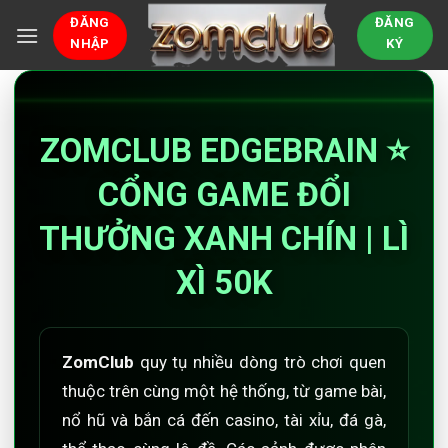
Bỏ
ĐĂNG
ĐĂNG
qua
NHẬP
KÝ
nội
dung
ZOMCLUB EDGEBRAIN ⭐
CỔNG GAME ĐỔI
THƯỞNG XANH CHÍN | LÌ
XÌ 50K
ZomClub
quy tụ nhiều dòng trò chơi quen
thuộc trên cùng một hệ thống, từ game bài,
nổ hũ và bắn cá đến casino, tài xỉu, đá gà,