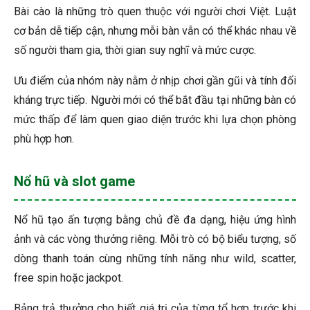
Bài cào là những trò quen thuộc với người chơi Việt. Luật
cơ bản dễ tiếp cận, nhưng mỗi bàn vẫn có thể khác nhau về
số người tham gia, thời gian suy nghĩ và mức cược.
Ưu điểm của nhóm này nằm ở nhịp chơi gần gũi và tính đối
kháng trực tiếp. Người mới có thể bắt đầu tại những bàn có
mức thấp để làm quen giao diện trước khi lựa chọn phòng
phù hợp hơn.
Nổ hũ và slot game
Nổ hũ tạo ấn tượng bằng chủ đề đa dạng, hiệu ứng hình
ảnh và các vòng thưởng riêng. Mỗi trò có bộ biểu tượng, số
dòng thanh toán cùng những tính năng như wild, scatter,
free spin hoặc jackpot.
Bảng trả thưởng cho biết giá trị của từng tổ hợp trước khi