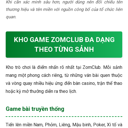
Khi cần xác minh sâu hơn, người dùng nên đối chiếu tên
thương hiệu và tên miền với nguồn công bố của tổ chức liên
quan.
KHO GAME ZOMCLUB ĐA DẠNG
THEO TỪNG SẢNH
Kho trò chơi là điểm nhấn rõ nhất tại ZomClub. Mỗi sảnh
mang một phong cách riêng, từ những ván bài quen thuộc
và vòng quay nhiều hiệu ứng đến bàn casino, trận thể thao
hoặc kỳ mở thưởng diễn ra theo lịch.
Game bài truyền thống
Tiến lên miền Nam, Phỏm, Liêng, Mậu binh, Poker, Xì tố và