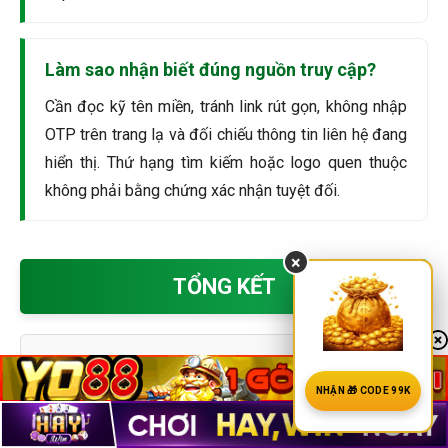
Làm sao nhận biết đúng nguồn truy cập?
Cần đọc kỹ tên miền, tránh link rút gọn, không nhập
OTP trên trang lạ và đối chiếu thông tin liên hệ đang
hiển thị. Thứ hạng tìm kiếm hoặc logo quen thuộc
không phải bằng chứng xác nhận tuyệt đối.
×
TỔNG KẾT
ZomClub
tập hợp nhiều dòng game cùng các chức
NHẬN 🎁 CODE 99K
năng dành cho web, điện thoại và tài khoản thành
viên. Kho sản phẩm đa dạng giúp người dùng dễ lựa