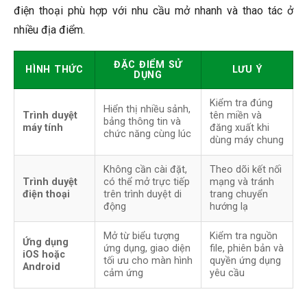
điện thoại phù hợp với nhu cầu mở nhanh và thao tác ở
nhiều địa điểm.
ĐẶC ĐIỂM SỬ
HÌNH THỨC
LƯU Ý
DỤNG
Kiểm tra đúng
Hiển thị nhiều sảnh,
Trình duyệt
tên miền và
bảng thông tin và
máy tính
đăng xuất khi
chức năng cùng lúc
dùng máy chung
Không cần cài đặt,
Theo dõi kết nối
Trình duyệt
có thể mở trực tiếp
mạng và tránh
điện thoại
trên trình duyệt di
trang chuyển
động
hướng lạ
Mở từ biểu tượng
Kiểm tra nguồn
Ứng dụng
ứng dụng, giao diện
file, phiên bản và
iOS hoặc
tối ưu cho màn hình
quyền ứng dụng
Android
cảm ứng
yêu cầu