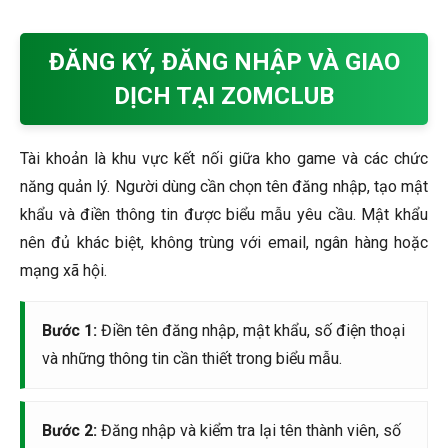
ĐĂNG KÝ, ĐĂNG NHẬP VÀ GIAO
DỊCH TẠI ZOMCLUB
Tài khoản là khu vực kết nối giữa kho game và các chức
năng quản lý. Người dùng cần chọn tên đăng nhập, tạo mật
khẩu và điền thông tin được biểu mẫu yêu cầu. Mật khẩu
nên đủ khác biệt, không trùng với email, ngân hàng hoặc
mạng xã hội.
Bước 1:
Điền tên đăng nhập, mật khẩu, số điện thoại
và những thông tin cần thiết trong biểu mẫu.
Bước 2:
Đăng nhập và kiểm tra lại tên thành viên, số