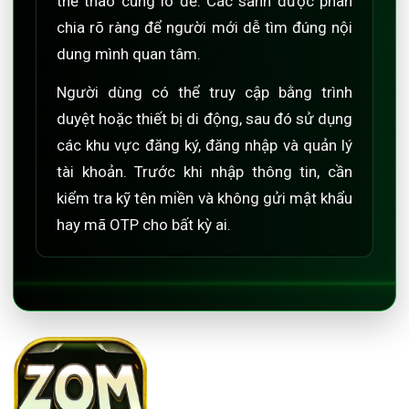
thể thao cùng lô đề. Các sảnh được phân
chia rõ ràng để người mới dễ tìm đúng nội
dung mình quan tâm.
Người dùng có thể truy cập bằng trình
duyệt hoặc thiết bị di động, sau đó sử dụng
các khu vực đăng ký, đăng nhập và quản lý
tài khoản. Trước khi nhập thông tin, cần
kiểm tra kỹ tên miền và không gửi mật khẩu
hay mã OTP cho bất kỳ ai.