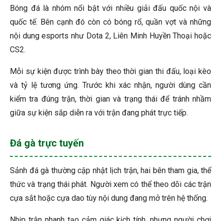
Bóng đá là nhóm nổi bật với nhiều giải đấu quốc nội và
quốc tế. Bên cạnh đó còn có bóng rổ, quần vợt và những
nội dung esports như Dota 2, Liên Minh Huyền Thoại hoặc
CS2.
Mỗi sự kiện được trình bày theo thời gian thi đấu, loại kèo
và tỷ lệ tương ứng. Trước khi xác nhận, người dùng cần
kiểm tra đúng trận, thời gian và trạng thái để tránh nhầm
giữa sự kiện sắp diễn ra với trận đang phát trực tiếp.
Đá gà trực tuyến
Sảnh đá gà thường cập nhật lịch trận, hai bên tham gia, thể
thức và trạng thái phát. Người xem có thể theo dõi các trận
cựa sắt hoặc cựa dao tùy nội dung đang mở trên hệ thống.
Nhịp trận nhanh tạo cảm giác kịch tính, nhưng người chơi