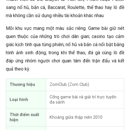
sang nổ hũ, bắn cá, Baccarat, Roulette, thể thao hay lô đề
mà không cần sử dụng nhiều tài khoản khác nhau.
Mỗi khu vực mang một màu sắc riêng. Game bài giữ nét
quen thuộc của những trò chơi dân gian; casino tạo cảm
giác kịch tính qua từng phiên; nổ hũ và bắn cá nổi bật bằng
hình ảnh sinh động; trong khi thể thao, đá gà cùng lô đề
đáp ứng nhóm người chơi quan tâm đến trận đấu và kết
quả theo kỳ.
Thương hiệu
ZomClub (Zom Club)
Cổng game bài và giải trí trực tuyến
Loại hình
đa sảnh
Thời điểm xuất
Khoảng giữa thập niên 2010
hiện