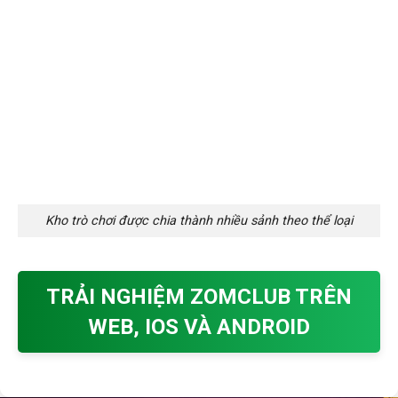
Kho trò chơi được chia thành nhiều sảnh theo thể loại
TRẢI NGHIỆM ZOMCLUB TRÊN
WEB, IOS VÀ ANDROID