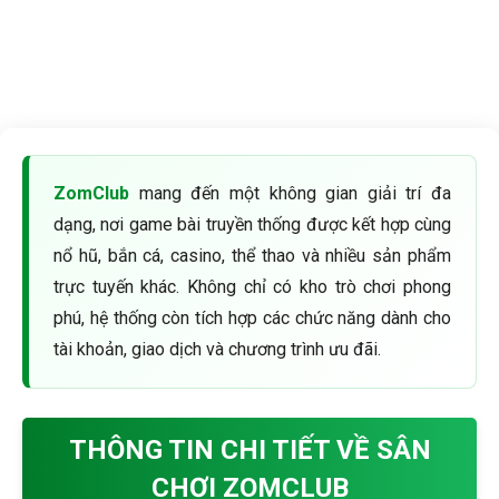
ZomClub
mang đến một không gian giải trí đa
dạng, nơi game bài truyền thống được kết hợp cùng
nổ hũ, bắn cá, casino, thể thao và nhiều sản phẩm
trực tuyến khác. Không chỉ có kho trò chơi phong
phú, hệ thống còn tích hợp các chức năng dành cho
tài khoản, giao dịch và chương trình ưu đãi.
THÔNG TIN CHI TIẾT VỀ SÂN
CHƠI ZOMCLUB