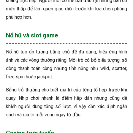
kháng trực tiếp. Người mới có thể bắt đầu tại những bàn có
mức thấp để làm quen giao diện trước khi lựa chọn phòng
phù hợp hơn.
Nổ hũ và slot game
Nổ hũ tạo ấn tượng bằng chủ đề đa dạng, hiệu ứng hình
ảnh và các vòng thưởng riêng. Mỗi trò có bộ biểu tượng, số
dòng thanh toán cùng những tính năng như wild, scatter,
free spin hoặc jackpot.
Bảng trả thưởng cho biết giá trị của từng tổ hợp trước khi
quay. Nhịp chơi nhanh là điểm hấp dẫn nhưng cũng dễ
khiến người dùng tăng số lượt, vì vậy cần xác định ngân
sách và giá trị mỗi vòng ngay từ đầu.