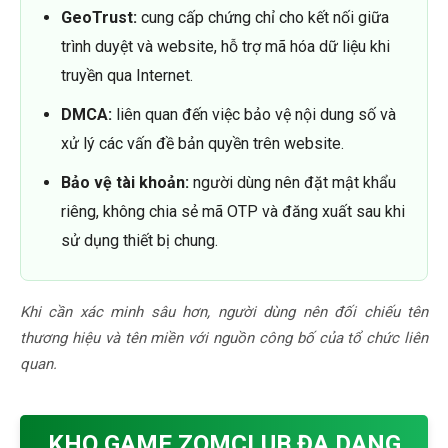
GeoTrust:
cung cấp chứng chỉ cho kết nối giữa
trình duyệt và website, hỗ trợ mã hóa dữ liệu khi
truyền qua Internet.
DMCA:
liên quan đến việc bảo vệ nội dung số và
xử lý các vấn đề bản quyền trên website.
Bảo vệ tài khoản:
người dùng nên đặt mật khẩu
riêng, không chia sẻ mã OTP và đăng xuất sau khi
sử dụng thiết bị chung.
Khi cần xác minh sâu hơn, người dùng nên đối chiếu tên
thương hiệu và tên miền với nguồn công bố của tổ chức liên
quan.
KHO GAME ZOMCLUB ĐA DẠNG