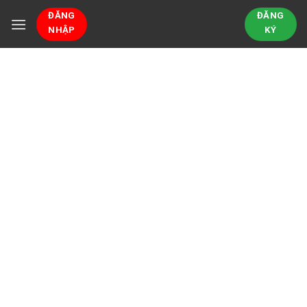
Bỏ
ĐĂNG
ĐĂNG
qua
NHẬP
KÝ
nội
dung
ZomClub