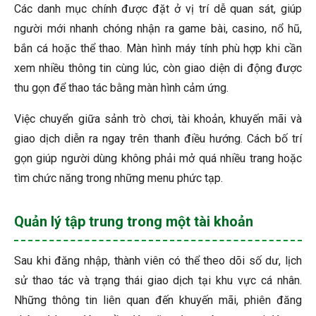
Các danh mục chính được đặt ở vị trí dễ quan sát, giúp
người mới nhanh chóng nhận ra game bài, casino, nổ hũ,
bắn cá hoặc thể thao. Màn hình máy tính phù hợp khi cần
xem nhiều thông tin cùng lúc, còn giao diện di động được
thu gọn để thao tác bằng màn hình cảm ứng.
Việc chuyển giữa sảnh trò chơi, tài khoản, khuyến mãi và
giao dịch diễn ra ngay trên thanh điều hướng. Cách bố trí
gọn giúp người dùng không phải mở quá nhiều trang hoặc
tìm chức năng trong những menu phức tạp.
Quản lý tập trung trong một tài khoản
Sau khi đăng nhập, thành viên có thể theo dõi số dư, lịch
sử thao tác và trạng thái giao dịch tại khu vực cá nhân.
Những thông tin liên quan đến khuyến mãi, phiên đăng