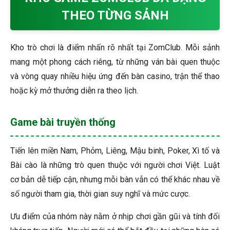
THEO TỪNG SẢNH
Kho trò chơi là điểm nhấn rõ nhất tại ZomClub. Mỗi sảnh
mang một phong cách riêng, từ những ván bài quen thuộc
và vòng quay nhiều hiệu ứng đến bàn casino, trận thể thao
hoặc kỳ mở thưởng diễn ra theo lịch.
Game bài truyền thống
Tiến lên miền Nam, Phỏm, Liêng, Mậu binh, Poker, Xì tố và
Bài cào là những trò quen thuộc với người chơi Việt. Luật
cơ bản dễ tiếp cận, nhưng mỗi bàn vẫn có thể khác nhau về
số người tham gia, thời gian suy nghĩ và mức cược.
Ưu điểm của nhóm này nằm ở nhịp chơi gần gũi và tính đối