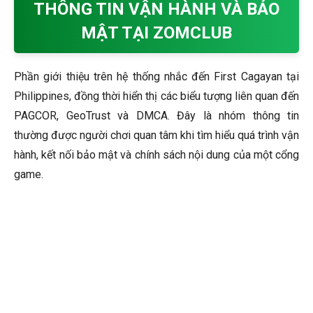
THÔNG TIN VẬN HÀNH VÀ BẢO
MẬT TẠI ZOMCLUB
Phần giới thiệu trên hệ thống nhắc đến First Cagayan tại
Philippines, đồng thời hiển thị các biểu tượng liên quan đến
PAGCOR, GeoTrust và DMCA. Đây là nhóm thông tin
thường được người chơi quan tâm khi tìm hiểu quá trình vận
hành, kết nối bảo mật và chính sách nội dung của một cổng
game.