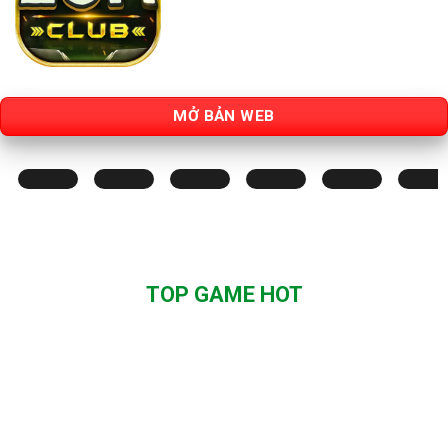
MỞ BẢN WEB
TOP GAME HOT