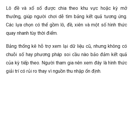
Lô đề và xổ số được chia theo khu vực hoặc kỳ mở
thưởng, giúp người chơi dễ tìm bảng kết quả tương ứng.
Các lựa chọn có thể gồm lô, đề, xiên và một số hình thức
quay nhanh tùy thời điểm.
Bảng thống kê hỗ trợ xem lại dữ liệu cũ, nhưng không có
chuỗi số hay phương pháp soi cầu nào bảo đảm kết quả
của kỳ tiếp theo. Người tham gia nên xem đây là hình thức
giải trí có rủi ro thay vì nguồn thu nhập ổn định.