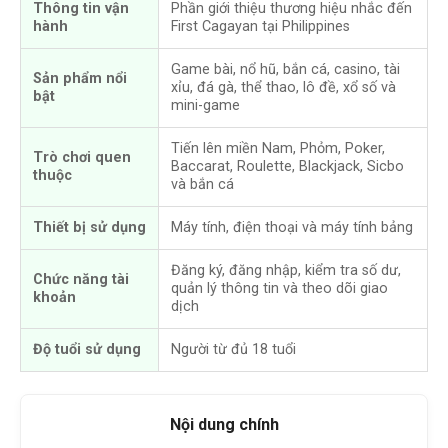
Thông tin vận
Phần giới thiệu thương hiệu nhắc đến
hành
First Cagayan tại Philippines
Game bài, nổ hũ, bắn cá, casino, tài
Sản phẩm nổi
xỉu, đá gà, thể thao, lô đề, xổ số và
bật
mini-game
Tiến lên miền Nam, Phỏm, Poker,
Trò chơi quen
Baccarat, Roulette, Blackjack, Sicbo
thuộc
và bắn cá
Thiết bị sử dụng
Máy tính, điện thoại và máy tính bảng
Đăng ký, đăng nhập, kiểm tra số dư,
Chức năng tài
quản lý thông tin và theo dõi giao
khoản
dịch
Độ tuổi sử dụng
Người từ đủ 18 tuổi
Nội dung chính