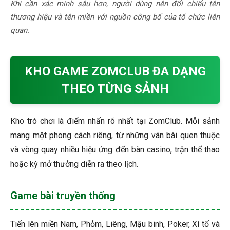
Khi cần xác minh sâu hơn, người dùng nên đối chiếu tên
thương hiệu và tên miền với nguồn công bố của tổ chức liên
quan.
KHO GAME ZOMCLUB ĐA DẠNG
THEO TỪNG SẢNH
Kho trò chơi là điểm nhấn rõ nhất tại ZomClub. Mỗi sảnh
mang một phong cách riêng, từ những ván bài quen thuộc
và vòng quay nhiều hiệu ứng đến bàn casino, trận thể thao
hoặc kỳ mở thưởng diễn ra theo lịch.
Game bài truyền thống
Tiến lên miền Nam, Phỏm, Liêng, Mậu binh, Poker, Xì tố và