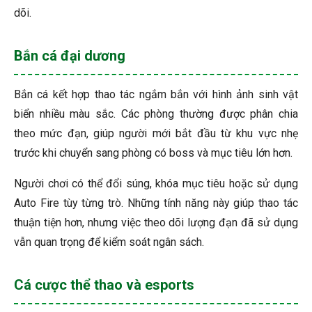
dõi.
Bắn cá đại dương
Bắn cá kết hợp thao tác ngắm bắn với hình ảnh sinh vật
biển nhiều màu sắc. Các phòng thường được phân chia
theo mức đạn, giúp người mới bắt đầu từ khu vực nhẹ
trước khi chuyển sang phòng có boss và mục tiêu lớn hơn.
Người chơi có thể đổi súng, khóa mục tiêu hoặc sử dụng
Auto Fire tùy từng trò. Những tính năng này giúp thao tác
thuận tiện hơn, nhưng việc theo dõi lượng đạn đã sử dụng
vẫn quan trọng để kiểm soát ngân sách.
Cá cược thể thao và esports