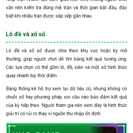
vẫn nên kiểm tra đúng mã trận và thời gian bắt đầu, đặc
biệt khi nhiều trận được sắp xếp gần nhau.
Lô đề và xổ số
Lô đề và xổ số được chia theo khu vực hoặc kỳ mở
thưởng, giúp người chơi dễ tìm bảng kết quả tương ứng.
Các lựa chọn có thể gồm lô, đề, xiên và một số hình thức
quay nhanh tùy thời điểm.
Bảng thống kê hỗ trợ xem lại dữ liệu cũ, nhưng không có
chuỗi số hay phương pháp soi cầu nào bảo đảm kết quả
của kỳ tiếp theo. Người tham gia nên xem đây là hình thức
giải trí có rủi ro thay vì nguồn thu nhập ổn định.