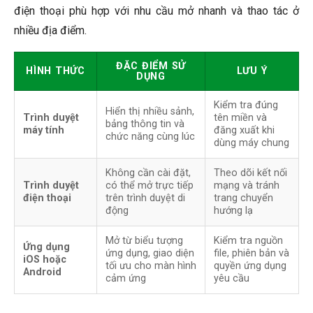
điện thoại phù hợp với nhu cầu mở nhanh và thao tác ở
nhiều địa điểm.
ĐẶC ĐIỂM SỬ
HÌNH THỨC
LƯU Ý
DỤNG
Kiểm tra đúng
Hiển thị nhiều sảnh,
Trình duyệt
tên miền và
bảng thông tin và
máy tính
đăng xuất khi
chức năng cùng lúc
dùng máy chung
Không cần cài đặt,
Theo dõi kết nối
Trình duyệt
có thể mở trực tiếp
mạng và tránh
điện thoại
trên trình duyệt di
trang chuyển
động
hướng lạ
Mở từ biểu tượng
Kiểm tra nguồn
Ứng dụng
ứng dụng, giao diện
file, phiên bản và
iOS hoặc
tối ưu cho màn hình
quyền ứng dụng
Android
cảm ứng
yêu cầu