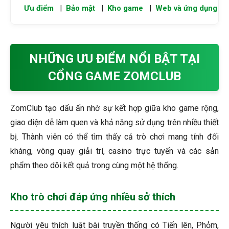
Ưu điểm
|
Bảo mật
|
Kho game
|
Web và ứng dụng
|
NHỮNG ƯU ĐIỂM NỔI BẬT TẠI
CỔNG GAME ZOMCLUB
ZomClub tạo dấu ấn nhờ sự kết hợp giữa kho game rộng,
giao diện dễ làm quen và khả năng sử dụng trên nhiều thiết
bị. Thành viên có thể tìm thấy cả trò chơi mang tính đối
kháng, vòng quay giải trí, casino trực tuyến và các sản
phẩm theo dõi kết quả trong cùng một hệ thống.
Kho trò chơi đáp ứng nhiều sở thích
Người yêu thích luật bài truyền thống có Tiến lên, Phỏm,