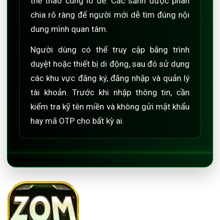
thể thao cùng lô đề. Các sảnh được phân
chia rõ ràng để người mới dễ tìm đúng nội
dung mình quan tâm.
Người dùng có thể truy cập bằng trình
duyệt hoặc thiết bị di động, sau đó sử dụng
các khu vực đăng ký, đăng nhập và quản lý
tài khoản. Trước khi nhập thông tin, cần
kiểm tra kỹ tên miền và không gửi mật khẩu
hay mã OTP cho bất kỳ ai.