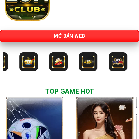
MỞ BẢN WEB
TOP GAME HOT