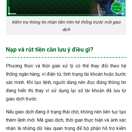
Kiểm tra thông tin nhận tiền trên hệ thống trước mỗi giao
dịch
Nạp và rút tiền cần lưu ý điều gì?
Phương thức và thời gian xử lý có thể thay đổi theo hệ
thống ngân hàng, ví điện tử, tình trạng tài khoản hoặc bước
xác minh. Khi tạo lệnh, người dùng nên đọc đúng thông tin
đang hiển thị thay vì sử dụng lại số tài khoản đã lưu từ
giao dịch trước.
Nếu giao dịch đang ở trạng thái chờ, không nên liên tục tạo
thêm lệnh mới. Mã giao dịch, thời gian thực hiện và ảnh xác
nhận là những dữ liệu quan trọng để bộ phận hỗ trợ kiểm