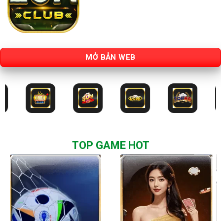
MỞ BẢN WEB
TOP GAME HOT