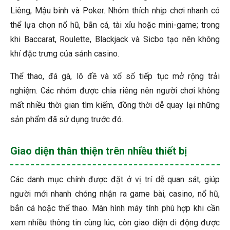
Liêng, Mậu binh và Poker. Nhóm thích nhịp chơi nhanh có
thể lựa chọn nổ hũ, bắn cá, tài xỉu hoặc mini-game; trong
khi Baccarat, Roulette, Blackjack và Sicbo tạo nên không
khí đặc trưng của sảnh casino.
Thể thao, đá gà, lô đề và xổ số tiếp tục mở rộng trải
nghiệm. Các nhóm được chia riêng nên người chơi không
mất nhiều thời gian tìm kiếm, đồng thời dễ quay lại những
sản phẩm đã sử dụng trước đó.
Giao diện thân thiện trên nhiều thiết bị
Các danh mục chính được đặt ở vị trí dễ quan sát, giúp
người mới nhanh chóng nhận ra game bài, casino, nổ hũ,
bắn cá hoặc thể thao. Màn hình máy tính phù hợp khi cần
xem nhiều thông tin cùng lúc, còn giao diện di động được