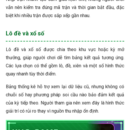
vẫn nên kiểm tra đúng mã trận và thời gian bắt đầu, đặc
biệt khi nhiều trận được sắp xếp gần nhau.
Lô đề và xổ số
Lô đề và xổ số được chia theo khu vực hoặc kỳ mở
thưởng, giúp người chơi dễ tìm bảng kết quả tương ứng.
Các lựa chọn có thể gồm lô, đề, xiên và một số hình thức
quay nhanh tùy thời điểm.
Bảng thống kê hỗ trợ xem lại dữ liệu cũ, nhưng không có
chuỗi số hay phương pháp soi cầu nào bảo đảm kết quả
của kỳ tiếp theo. Người tham gia nên xem đây là hình thức
giải trí có rủi ro thay vì nguồn thu nhập ổn định.