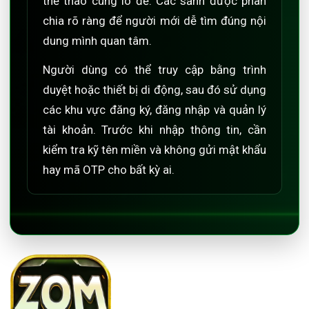
thể thao cùng lô đề. Các sảnh được phân
chia rõ ràng để người mới dễ tìm đúng nội
dung mình quan tâm.
Người dùng có thể truy cập bằng trình
duyệt hoặc thiết bị di động, sau đó sử dụng
các khu vực đăng ký, đăng nhập và quản lý
tài khoản. Trước khi nhập thông tin, cần
kiểm tra kỹ tên miền và không gửi mật khẩu
hay mã OTP cho bất kỳ ai.