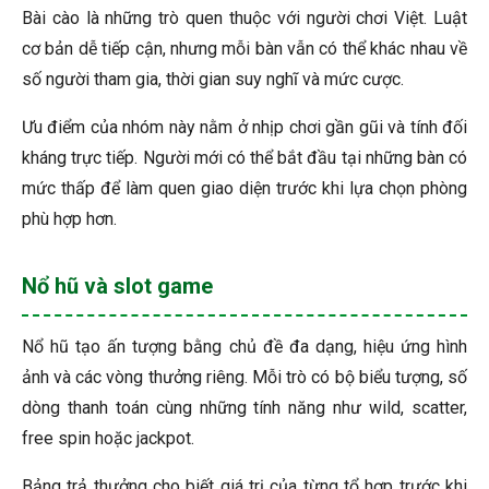
Bài cào là những trò quen thuộc với người chơi Việt. Luật
cơ bản dễ tiếp cận, nhưng mỗi bàn vẫn có thể khác nhau về
số người tham gia, thời gian suy nghĩ và mức cược.
Ưu điểm của nhóm này nằm ở nhịp chơi gần gũi và tính đối
kháng trực tiếp. Người mới có thể bắt đầu tại những bàn có
mức thấp để làm quen giao diện trước khi lựa chọn phòng
phù hợp hơn.
Nổ hũ và slot game
Nổ hũ tạo ấn tượng bằng chủ đề đa dạng, hiệu ứng hình
ảnh và các vòng thưởng riêng. Mỗi trò có bộ biểu tượng, số
dòng thanh toán cùng những tính năng như wild, scatter,
free spin hoặc jackpot.
Bảng trả thưởng cho biết giá trị của từng tổ hợp trước khi