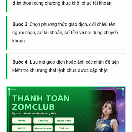
điện thoại cùng phương thức khôi phục tài khoản.
Bước 3:
Chọn phương thức giao dịch, đối chiếu tên
người nhận, số tài khoản, số tiền và nội dung chuyển
khoản.
Bước 4:
Lưu mã giao dịch hoặc ảnh xác nhận để tiện
kiểm tra khi trạng thái lệnh chưa được cập nhật.