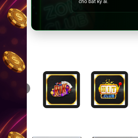
cho bất kỳ ai.