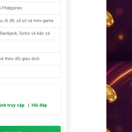
 Philippines
ao, lô đề, xổ số và mini-game
Blackjack, Sicbo và bắn cá
và theo dõi giao dịch
ink truy cập
|
Hỏi đáp