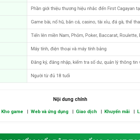
Phần giới thiệu thương hiệu nhắc đến First Cagayan tại
Game bài, nổ hũ, bắn cá, casino, tài xỉu, đá gà, thể th
Tiến lên miền Nam, Phỏm, Poker, Baccarat, Roulette, 
Máy tính, điện thoại và máy tính bảng
Đăng ký, đăng nhập, kiểm tra số dư, quản lý thông tin 
Người từ đủ 18 tuổi
Nội dung chính
Kho game
|
Web và ứng dụng
|
Giao dịch
|
Khuyến mãi
|
L