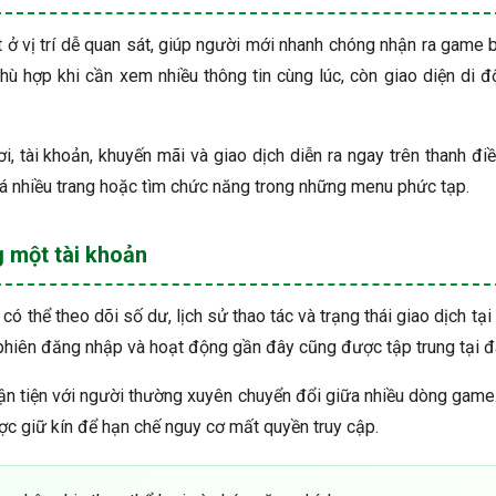
ở vị trí dễ quan sát, giúp người mới nhanh chóng nhận ra game bà
phù hợp khi cần xem nhiều thông tin cùng lúc, còn giao diện di 
i, tài khoản, khuyến mãi và giao dịch diễn ra ngay trên thanh đi
 nhiều trang hoặc tìm chức năng trong những menu phức tạp.
g một tài khoản
có thể theo dõi số dư, lịch sử thao tác và trạng thái giao dịch t
 phiên đăng nhập và hoạt động gần đây cũng được tập trung tại đ
uận tiện với người thường xuyên chuyển đổi giữa nhiều dòng game
ợc giữ kín để hạn chế nguy cơ mất quyền truy cập.