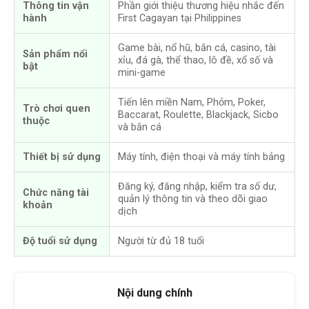
Thông tin vận
Phần giới thiệu thương hiệu nhắc đến
hành
First Cagayan tại Philippines
Game bài, nổ hũ, bắn cá, casino, tài
Sản phẩm nổi
xỉu, đá gà, thể thao, lô đề, xổ số và
bật
mini-game
Tiến lên miền Nam, Phỏm, Poker,
Trò chơi quen
Baccarat, Roulette, Blackjack, Sicbo
thuộc
và bắn cá
Thiết bị sử dụng
Máy tính, điện thoại và máy tính bảng
Đăng ký, đăng nhập, kiểm tra số dư,
Chức năng tài
quản lý thông tin và theo dõi giao
khoản
dịch
Độ tuổi sử dụng
Người từ đủ 18 tuổi
Nội dung chính