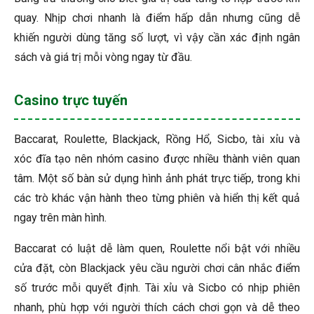
quay. Nhịp chơi nhanh là điểm hấp dẫn nhưng cũng dễ
khiến người dùng tăng số lượt, vì vậy cần xác định ngân
sách và giá trị mỗi vòng ngay từ đầu.
Casino trực tuyến
Baccarat, Roulette, Blackjack, Rồng Hổ, Sicbo, tài xỉu và
xóc đĩa tạo nên nhóm casino được nhiều thành viên quan
tâm. Một số bàn sử dụng hình ảnh phát trực tiếp, trong khi
các trò khác vận hành theo từng phiên và hiển thị kết quả
ngay trên màn hình.
Baccarat có luật dễ làm quen, Roulette nổi bật với nhiều
cửa đặt, còn Blackjack yêu cầu người chơi cân nhắc điểm
số trước mỗi quyết định. Tài xỉu và Sicbo có nhịp phiên
nhanh, phù hợp với người thích cách chơi gọn và dễ theo