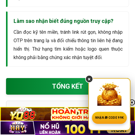
Làm sao nhận biết đúng nguồn truy cập?
Cần đọc kỹ tên miền, tránh link rút gọn, không nhập
OTP trên trang lạ và đối chiếu thông tin liên hệ đang
hiển thị. Thứ hạng tìm kiếm hoặc logo quen thuộc
không phải bằng chứng xác nhận tuyệt đối.
×
TỔNG KẾT
ZomClub
tập hợp nhiều dòng game cùng các chức
NHẬN 🎁 CODE 99K
năng dành cho web, điện thoại và tài khoản thành
viên. Kho sản phẩm đa dạng giúp người dùng dễ lựa