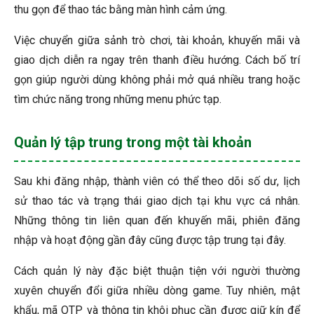
thu gọn để thao tác bằng màn hình cảm ứng.
Việc chuyển giữa sảnh trò chơi, tài khoản, khuyến mãi và
giao dịch diễn ra ngay trên thanh điều hướng. Cách bố trí
gọn giúp người dùng không phải mở quá nhiều trang hoặc
tìm chức năng trong những menu phức tạp.
Quản lý tập trung trong một tài khoản
Sau khi đăng nhập, thành viên có thể theo dõi số dư, lịch
sử thao tác và trạng thái giao dịch tại khu vực cá nhân.
Những thông tin liên quan đến khuyến mãi, phiên đăng
nhập và hoạt động gần đây cũng được tập trung tại đây.
Cách quản lý này đặc biệt thuận tiện với người thường
xuyên chuyển đổi giữa nhiều dòng game. Tuy nhiên, mật
khẩu, mã OTP và thông tin khôi phục cần được giữ kín để