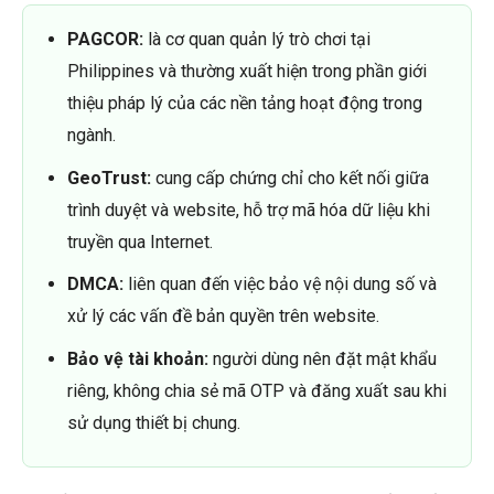
PAGCOR:
là cơ quan quản lý trò chơi tại
Philippines và thường xuất hiện trong phần giới
thiệu pháp lý của các nền tảng hoạt động trong
ngành.
GeoTrust:
cung cấp chứng chỉ cho kết nối giữa
trình duyệt và website, hỗ trợ mã hóa dữ liệu khi
truyền qua Internet.
DMCA:
liên quan đến việc bảo vệ nội dung số và
xử lý các vấn đề bản quyền trên website.
Bảo vệ tài khoản:
người dùng nên đặt mật khẩu
riêng, không chia sẻ mã OTP và đăng xuất sau khi
sử dụng thiết bị chung.