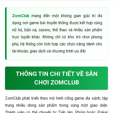
ZomClub
mang đến một không gian giải trí đa
dạng, nơi game bài truyền thống được kết hợp cùng
nổ hũ, bắn cá, casino, thể thao và nhiều sản phẩm
trực tuyến khác. Không chỉ có kho trò chơi phong
phú, hệ thống còn tích hợp các chức năng dành cho
tài khoản, giao dịch và chương trình ưu đãi.
THÔNG TIN CHI TIẾT VỀ SÂN
CHƠI ZOMCLUB
ZomClub phát triển theo mô hình cổng game đa sảnh, tập
trung nhiều dòng sản phẩm trong cùng một giao diện.
Thành viên có thể chuyển từ Tiến lên, Phỏm hoặc Poker