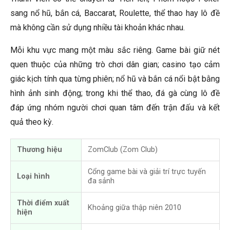
sang nổ hũ, bắn cá, Baccarat, Roulette, thể thao hay lô đề
mà không cần sử dụng nhiều tài khoản khác nhau.
Mỗi khu vực mang một màu sắc riêng. Game bài giữ nét
quen thuộc của những trò chơi dân gian; casino tạo cảm
giác kịch tính qua từng phiên; nổ hũ và bắn cá nổi bật bằng
hình ảnh sinh động; trong khi thể thao, đá gà cùng lô đề
đáp ứng nhóm người chơi quan tâm đến trận đấu và kết
quả theo kỳ.
Thương hiệu
ZomClub (Zom Club)
Cổng game bài và giải trí trực tuyến
Loại hình
đa sảnh
Thời điểm xuất
Khoảng giữa thập niên 2010
hiện