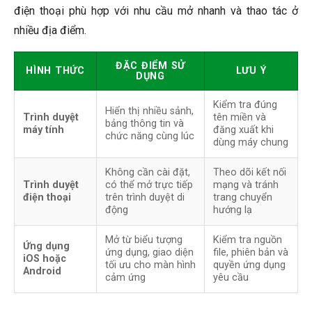
điện thoại phù hợp với nhu cầu mở nhanh và thao tác ở
nhiều địa điểm.
ĐẶC ĐIỂM SỬ
HÌNH THỨC
LƯU Ý
DỤNG
Kiểm tra đúng
Hiển thị nhiều sảnh,
Trình duyệt
tên miền và
bảng thông tin và
máy tính
đăng xuất khi
chức năng cùng lúc
dùng máy chung
Không cần cài đặt,
Theo dõi kết nối
Trình duyệt
có thể mở trực tiếp
mạng và tránh
điện thoại
trên trình duyệt di
trang chuyển
động
hướng lạ
Mở từ biểu tượng
Kiểm tra nguồn
Ứng dụng
ứng dụng, giao diện
file, phiên bản và
iOS hoặc
tối ưu cho màn hình
quyền ứng dụng
Android
cảm ứng
yêu cầu