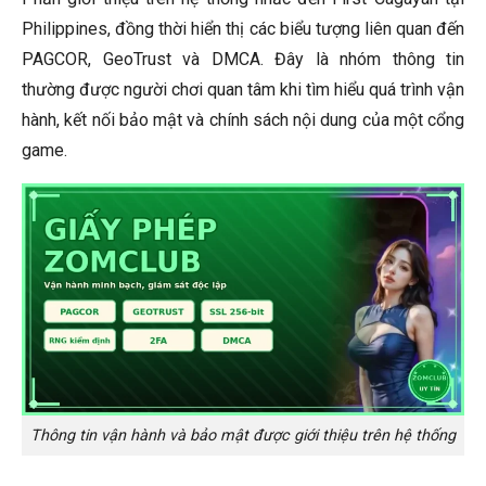
Philippines, đồng thời hiển thị các biểu tượng liên quan đến
PAGCOR, GeoTrust và DMCA. Đây là nhóm thông tin
thường được người chơi quan tâm khi tìm hiểu quá trình vận
hành, kết nối bảo mật và chính sách nội dung của một cổng
game.
Thông tin vận hành và bảo mật được giới thiệu trên hệ thống