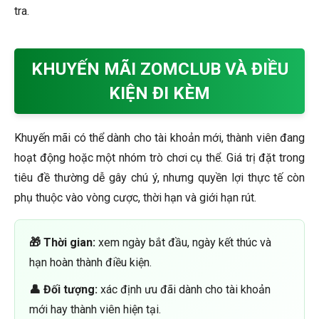
tra.
KHUYẾN MÃI ZOMCLUB VÀ ĐIỀU
KIỆN ĐI KÈM
Khuyến mãi có thể dành cho tài khoản mới, thành viên đang
hoạt động hoặc một nhóm trò chơi cụ thể. Giá trị đặt trong
tiêu đề thường dễ gây chú ý, nhưng quyền lợi thực tế còn
phụ thuộc vào vòng cược, thời hạn và giới hạn rút.
🎁 Thời gian:
xem ngày bắt đầu, ngày kết thúc và
hạn hoàn thành điều kiện.
👤 Đối tượng:
xác định ưu đãi dành cho tài khoản
mới hay thành viên hiện tại.