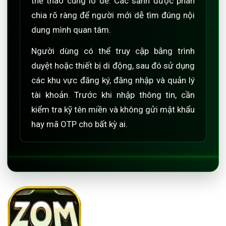
thể thao cùng lô đề. Các sảnh được phân
chia rõ ràng để người mới dễ tìm đúng nội
dung mình quan tâm.
Người dùng có thể truy cập bằng trình
duyệt hoặc thiết bị di động, sau đó sử dụng
các khu vực đăng ký, đăng nhập và quản lý
tài khoản. Trước khi nhập thông tin, cần
kiểm tra kỹ tên miền và không gửi mật khẩu
hay mã OTP cho bất kỳ ai.