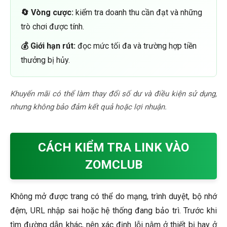
🔄 Vòng cược:
kiểm tra doanh thu cần đạt và những
trò chơi được tính.
💰 Giới hạn rút:
đọc mức tối đa và trường hợp tiền
thưởng bị hủy.
Khuyến mãi có thể làm thay đổi số dư và điều kiện sử dụng,
nhưng không bảo đảm kết quả hoặc lợi nhuận.
CÁCH KIỂM TRA LINK VÀO
ZOMCLUB
Không mở được trang có thể do mạng, trình duyệt, bộ nhớ
đệm, URL nhập sai hoặc hệ thống đang bảo trì. Trước khi
tìm đường dẫn khác, nên xác định lỗi nằm ở thiết bị hay ở