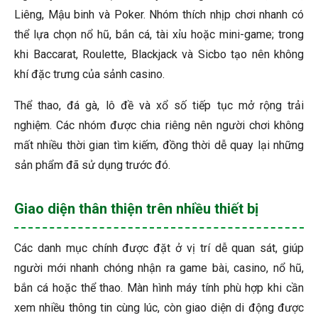
Liêng, Mậu binh và Poker. Nhóm thích nhịp chơi nhanh có
thể lựa chọn nổ hũ, bắn cá, tài xỉu hoặc mini-game; trong
khi Baccarat, Roulette, Blackjack và Sicbo tạo nên không
khí đặc trưng của sảnh casino.
Thể thao, đá gà, lô đề và xổ số tiếp tục mở rộng trải
nghiệm. Các nhóm được chia riêng nên người chơi không
mất nhiều thời gian tìm kiếm, đồng thời dễ quay lại những
sản phẩm đã sử dụng trước đó.
Giao diện thân thiện trên nhiều thiết bị
Các danh mục chính được đặt ở vị trí dễ quan sát, giúp
người mới nhanh chóng nhận ra game bài, casino, nổ hũ,
bắn cá hoặc thể thao. Màn hình máy tính phù hợp khi cần
xem nhiều thông tin cùng lúc, còn giao diện di động được