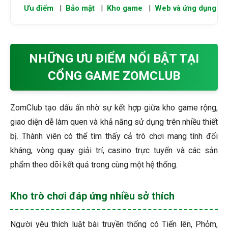
Ưu điểm
|
Bảo mật
|
Kho game
|
Web và ứng dụng
|
NHỮNG ƯU ĐIỂM NỔI BẬT TẠI
CỔNG GAME ZOMCLUB
ZomClub tạo dấu ấn nhờ sự kết hợp giữa kho game rộng,
giao diện dễ làm quen và khả năng sử dụng trên nhiều thiết
bị. Thành viên có thể tìm thấy cả trò chơi mang tính đối
kháng, vòng quay giải trí, casino trực tuyến và các sản
phẩm theo dõi kết quả trong cùng một hệ thống.
Kho trò chơi đáp ứng nhiều sở thích
Người yêu thích luật bài truyền thống có Tiến lên, Phỏm,