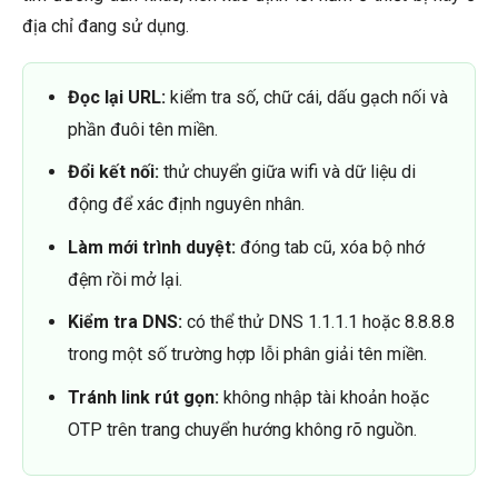
địa chỉ đang sử dụng.
Đọc lại URL:
kiểm tra số, chữ cái, dấu gạch nối và
phần đuôi tên miền.
Đổi kết nối:
thử chuyển giữa wifi và dữ liệu di
động để xác định nguyên nhân.
Làm mới trình duyệt:
đóng tab cũ, xóa bộ nhớ
đệm rồi mở lại.
Kiểm tra DNS:
có thể thử DNS 1.1.1.1 hoặc 8.8.8.8
trong một số trường hợp lỗi phân giải tên miền.
Tránh link rút gọn:
không nhập tài khoản hoặc
OTP trên trang chuyển hướng không rõ nguồn.