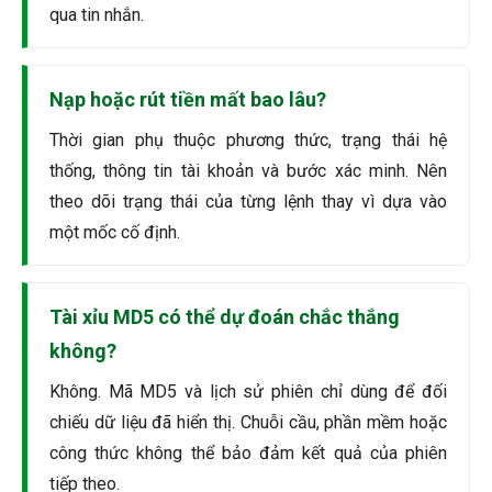
qua tin nhắn.
Nạp hoặc rút tiền mất bao lâu?
Thời gian phụ thuộc phương thức, trạng thái hệ
thống, thông tin tài khoản và bước xác minh. Nên
theo dõi trạng thái của từng lệnh thay vì dựa vào
một mốc cố định.
Tài xỉu MD5 có thể dự đoán chắc thắng
không?
Không. Mã MD5 và lịch sử phiên chỉ dùng để đối
chiếu dữ liệu đã hiển thị. Chuỗi cầu, phần mềm hoặc
công thức không thể bảo đảm kết quả của phiên
tiếp theo.