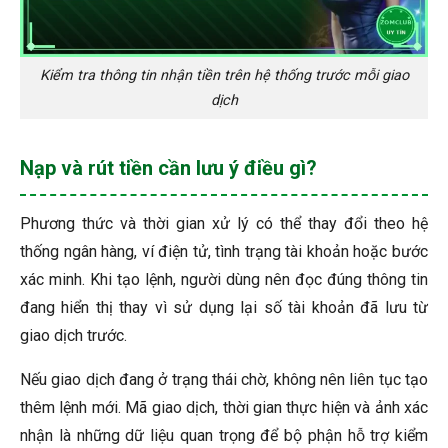
Kiểm tra thông tin nhận tiền trên hệ thống trước mỗi giao
dịch
Nạp và rút tiền cần lưu ý điều gì?
Phương thức và thời gian xử lý có thể thay đổi theo hệ
thống ngân hàng, ví điện tử, tình trạng tài khoản hoặc bước
xác minh. Khi tạo lệnh, người dùng nên đọc đúng thông tin
đang hiển thị thay vì sử dụng lại số tài khoản đã lưu từ
giao dịch trước.
Nếu giao dịch đang ở trạng thái chờ, không nên liên tục tạo
thêm lệnh mới. Mã giao dịch, thời gian thực hiện và ảnh xác
nhận là những dữ liệu quan trọng để bộ phận hỗ trợ kiểm