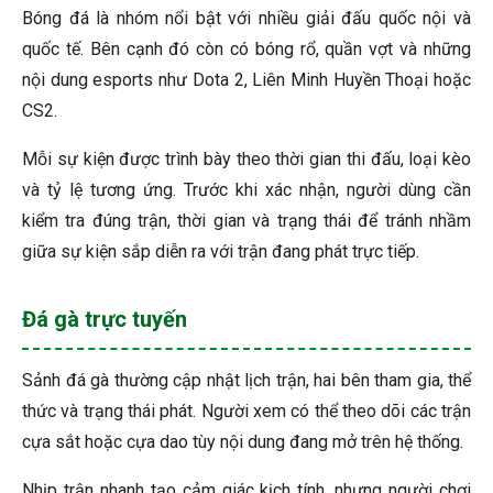
Bóng đá là nhóm nổi bật với nhiều giải đấu quốc nội và
quốc tế. Bên cạnh đó còn có bóng rổ, quần vợt và những
nội dung esports như Dota 2, Liên Minh Huyền Thoại hoặc
CS2.
Mỗi sự kiện được trình bày theo thời gian thi đấu, loại kèo
và tỷ lệ tương ứng. Trước khi xác nhận, người dùng cần
kiểm tra đúng trận, thời gian và trạng thái để tránh nhầm
giữa sự kiện sắp diễn ra với trận đang phát trực tiếp.
Đá gà trực tuyến
Sảnh đá gà thường cập nhật lịch trận, hai bên tham gia, thể
thức và trạng thái phát. Người xem có thể theo dõi các trận
cựa sắt hoặc cựa dao tùy nội dung đang mở trên hệ thống.
Nhịp trận nhanh tạo cảm giác kịch tính, nhưng người chơi