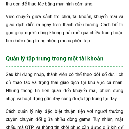
thu gọn để thao tác bằng màn hình cảm ứng.
Việc chuyển giữa sảnh trò chơi, tài khoản, khuyến mãi và
giao dịch diễn ra ngay trên thanh điều hướng. Cách bố trí
gọn giúp người dùng không phải mở quá nhiều trang hoặc
tìm chức năng trong những menu phức tạp.
Quản lý tập trung trong một tài khoản
Sau khi đăng nhập, thành viên có thể theo dõi số dư, lịch
sử thao tác và trạng thái giao dịch tại khu vực cá nhân.
Những thông tin liên quan đến khuyến mãi, phiên đăng
nhập và hoạt động gần đây cũng được tập trung tại đây.
Cách quản lý này đặc biệt thuận tiện với người thường
xuyên chuyển đổi giữa nhiều dòng game. Tuy nhiên, mật
khẩu, mã OTP và thông tin khôi phục cần được giữ kín để