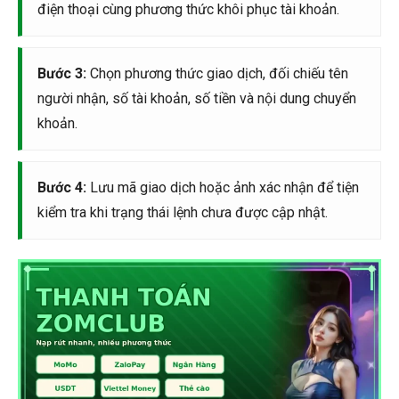
điện thoại cùng phương thức khôi phục tài khoản.
Bước 3:
Chọn phương thức giao dịch, đối chiếu tên
người nhận, số tài khoản, số tiền và nội dung chuyển
khoản.
Bước 4:
Lưu mã giao dịch hoặc ảnh xác nhận để tiện
kiểm tra khi trạng thái lệnh chưa được cập nhật.