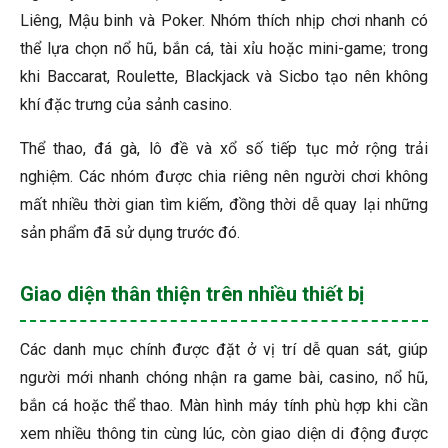
Liêng, Mậu binh và Poker. Nhóm thích nhịp chơi nhanh có
thể lựa chọn nổ hũ, bắn cá, tài xỉu hoặc mini-game; trong
khi Baccarat, Roulette, Blackjack và Sicbo tạo nên không
khí đặc trưng của sảnh casino.
Thể thao, đá gà, lô đề và xổ số tiếp tục mở rộng trải
nghiệm. Các nhóm được chia riêng nên người chơi không
mất nhiều thời gian tìm kiếm, đồng thời dễ quay lại những
sản phẩm đã sử dụng trước đó.
Giao diện thân thiện trên nhiều thiết bị
Các danh mục chính được đặt ở vị trí dễ quan sát, giúp
người mới nhanh chóng nhận ra game bài, casino, nổ hũ,
bắn cá hoặc thể thao. Màn hình máy tính phù hợp khi cần
xem nhiều thông tin cùng lúc, còn giao diện di động được