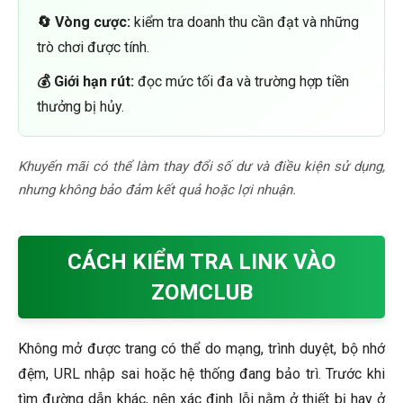
🔄 Vòng cược:
kiểm tra doanh thu cần đạt và những
trò chơi được tính.
💰 Giới hạn rút:
đọc mức tối đa và trường hợp tiền
thưởng bị hủy.
Khuyến mãi có thể làm thay đổi số dư và điều kiện sử dụng,
nhưng không bảo đảm kết quả hoặc lợi nhuận.
CÁCH KIỂM TRA LINK VÀO
ZOMCLUB
Không mở được trang có thể do mạng, trình duyệt, bộ nhớ
đệm, URL nhập sai hoặc hệ thống đang bảo trì. Trước khi
tìm đường dẫn khác, nên xác định lỗi nằm ở thiết bị hay ở