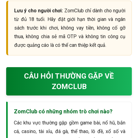
Lưu ý cho người chơi:
ZomClub chỉ dành cho người
từ đủ 18 tuổi. Hãy đặt giới hạn thời gian và ngân
sách trước khi chơi, không vay tiền, không cố gỡ
thua, không chia sẻ mã OTP và không tin công cụ
được quảng cáo là có thể can thiệp kết quả.
CÂU HỎI THƯỜNG GẶP VỀ
ZOMCLUB
ZomClub có những nhóm trò chơi nào?
Các khu vực thường gặp gồm game bài, nổ hũ, bắn
cá, casino, tài xỉu, đá gà, thể thao, lô đề, xổ số và