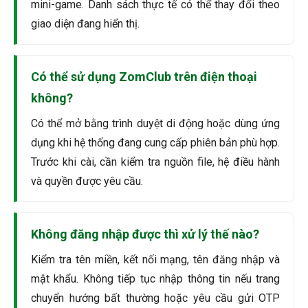
mini-game. Danh sách thực tế có thể thay đổi theo
giao diện đang hiển thị.
Có thể sử dụng ZomClub trên điện thoại
không?
Có thể mở bằng trình duyệt di động hoặc dùng ứng
dụng khi hệ thống đang cung cấp phiên bản phù hợp.
Trước khi cài, cần kiểm tra nguồn file, hệ điều hành
và quyền được yêu cầu.
Không đăng nhập được thì xử lý thế nào?
Kiểm tra tên miền, kết nối mạng, tên đăng nhập và
mật khẩu. Không tiếp tục nhập thông tin nếu trang
chuyển hướng bất thường hoặc yêu cầu gửi OTP