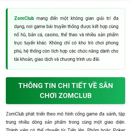
ZomClub
mang đến một không gian giải trí đa
dạng, nơi game bài truyền thống được kết hợp cùng
nổ hũ, bắn cá, casino, thể thao và nhiều sản phẩm
trực tuyến khác. Không chỉ có kho trò chơi phong
phú, hệ thống còn tích hợp các chức năng dành cho
tài khoản, giao dịch và chương trình ưu đãi.
THÔNG TIN CHI TIẾT VỀ SÂN
CHƠI ZOMCLUB
ZomClub phát triển theo mô hình cổng game đa sảnh, tập
trung nhiều dòng sản phẩm trong cùng một giao diện.
Thành viên có thể chuyển từ Tiến lên, Phỏm hoặc Poker