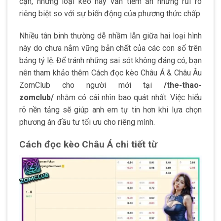
cận, nhưng loại kèo này vẫn tiềm ẩn những rủi ro
riêng biệt so với sự biến động của phương thức chấp.
Nhiều tân binh thường dễ nhầm lẫn giữa hai loại hình
này do chưa nắm vững bản chất của các con số trên
bảng tỷ lệ. Để tránh những sai sót không đáng có, bạn
nên tham khảo thêm Cách đọc kèo Châu Á & Châu Âu
ZomClub cho người mới tại
/the-thao-
zomclub
/
nhằm có cái nhìn bao quát nhất. Việc hiểu
rõ nền tảng sẽ giúp anh em tự tin hơn khi lựa chọn
phương án đầu tư tối ưu cho riêng mình.
Cách đọc kèo Châu Á chi tiết từ