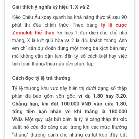
Giải thích ý nghĩa ký hiệu 1, X và 2
Kèo Châu Âu xoay quanh ba khả năng thực tế sau 90
phút thi đấu chính thức. Theo bảng
tỷ lệ cược
Zomclub thể thao
, ký hiệu 1 đại diện cho chủ nhà
thắng, X là kết quả hòa và 2 là đội khách thắng. Anh
em chỉ cần dự đoán đúng một trong ba kịch bản này
mà không cần bận tâm đến tỷ số cách biệt hay việc
tính toán thắng/thua nửa tiền phức tạp.
Cách đọc tỷ lệ trả thưởng
Tỷ lệ thưởng khu vực này hiển thị dưới dạng số thập
phân đã bao gồm vốn gốc,
ví dụ 1.80 hay 3.20.
Chẳng hạn, khi đặt 100.000 VNĐ vào cửa 1.80,
tổng tiền bạn nhận về khi thắng là 180.000
VNĐ.
Một quy luật bất biến là tỷ lệ càng thấp thì xác
suất nổ cửa đó càng cao, trong khi các mức thưởng
“khủng” thường dành cho những cú lật kèo đầy bất