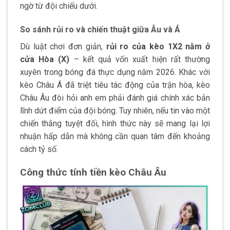
ngờ từ đội chiếu dưới.
So sánh rủi ro và chiến thuật giữa Âu và Á
Dù luật chơi đơn giản,
rủi ro của kèo 1X2 nằm ở
cửa Hòa (X)
– kết quả vốn xuất hiện rất thường
xuyên trong bóng đá thực dụng năm 2026. Khác với
kèo Châu Á đã triệt tiêu tác động của trận hòa, kèo
Châu Âu đòi hỏi anh em phải đánh giá chính xác bản
lĩnh dứt điểm của đội bóng. Tuy nhiên, nếu tin vào một
chiến thắng tuyệt đối, hình thức này sẽ mang lại lợi
nhuận hấp dẫn mà không cần quan tâm đến khoảng
cách tỷ số.
Công thức tính tiền kèo Châu Âu