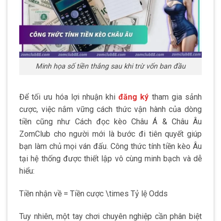
Minh họa số tiền thắng sau khi trừ vốn ban đầu
Để tối ưu hóa lợi nhuận khi
đăng ký
tham gia sảnh
cược, việc nắm vững cách thức vận hành của dòng
tiền cũng như Cách đọc kèo Châu Á & Châu Âu
ZomClub cho người mới là bước đi tiên quyết giúp
bạn làm chủ mọi ván đấu. Công thức tính tiền kèo Âu
tại hệ thống được thiết lập vô cùng minh bạch và dễ
hiểu:
Tiền nhận về = Tiền cược \times Tỷ lệ Odds
Tuy nhiên, một tay chơi chuyên nghiệp cần phân biệt