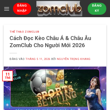
Bỏ
ĐĂNG
ĐĂNG
qua
NHẬP
KÝ
nội
dung
THỂ THAO ZOMCLUB
Cách Đọc Kèo Châu Á & Châu Âu
ZomClub Cho Người Mới 2026
ĐĂNG VÀO
THÁNG 5 11, 2026
BỞI
NGUYỄN TRỌNG KHANG
11
Th5