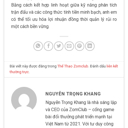
Bằng cách kết hợp linh hoạt giữa kỹ năng phân tích
trận đấu và các công thức tính tiền minh bạch, anh em
có thể tối ưu hóa lợi nhuận đồng thời quản lý rủi ro
một cách bền vững.
Bài viết này được đăng trong
Thể Thao Zomclub
. Đánh dấu
liên kết
thường trực
.
NGUYỄN TRỌNG KHANG
Nguyễn Trọng Khang là nhà sáng lập
và CEO của ZomClub – cổng game
bài đổi thưởng phát triển mạnh tại
Việt Nam từ 2021. Với tư duy công