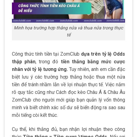
Minh họa trường hợp thắng nửa và thua nửa trong thực
tế
Công thức tính tiền tại ZomClub
dựa trên tỷ lệ Odds
thập phân
, trong đó
tiền thắng bằng mức cược
nhân với tỷ lệ tương ứng.
Tuy nhiên, anh em cần đặc
biệt lưu ý các trường hợp thắng hoặc thua một nửa
tiền để tránh nhầm lẫn về lợi nhuận thực tế. Việc nắm
rõ quy tắc cũng như Cách đọc kèo Châu Á & Châu Âu
ZomClub cho người mới giúp bạn quản lý vốn thông
minh và biết chính xác số dư sẽ biến động ra sao sau
mỗi tiếng còi kết thúc.
Cụ thể, khi thắng đủ, bạn nhận lợi nhuận theo công
thức
Tiền thắng = Tiền cược \times Odds.
Nếu rơi