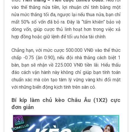
vào thế thắng nửa tiền, lợi nhuận chỉ tính bằng một
nửa mức thắng tối đa, ngược lại nếu thua nửa, bạn chỉ
mất 50% số vốn đã bỏ ra. Đây là “tấm khiên” bảo vệ
dòng vốn, giúp cược thủ linh hoạt hơn trong việc xả
hợp đồng hoặc giữ lệnh để tối ưu hóa tài chính.
Chẳng hạn, với mức cược 500.000 VNĐ vào thể thức
chấp -0.75 (ăn 0.90), nếu đội nhà thắng cách biệt 1
bàn, bạn sẽ nhận về 225.000 VNĐ tiền lãi. Hiểu thấu
đáo cách vận hành này không chỉ giúp bạn tính toán
chuẩn xác mà còn tạo tâm lý vững vàng khi đối mặt
với những biến động kịch tính trên sân cỏ.
Bí kíp làm chủ kèo Châu Âu (1X2) cực
đơn giản