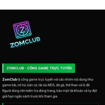
ZOMCLUB - CỔNG GAME TRỰC TUYẾN
ZomClub
là cổng game trực tuyến với các nhóm nội dung như
game bài, nổ hũ, bắn cá, tài xỉu MD5, đá gà, thể thao và lô đề.
Người dùng nên kiểm tra đúng trang, bảo mật tài khoản và tự đặt
giới hạn ngân sách trước khi tham gia.