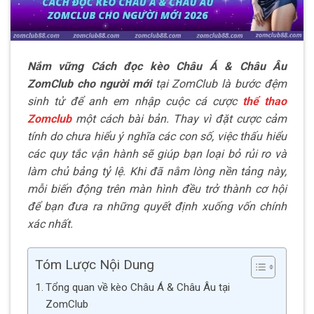
Nắm vững Cách đọc kèo Châu Á & Châu Âu
ZomClub
cho người mới
tại
ZomClub
là bước đệm
sinh tử để anh em nhập cuộc cá cược
thể thao
Zomclub
một cách bài bản. Thay vì đặt cược cảm
tính do chưa hiểu ý nghĩa các con số, việc thấu hiểu
các quy tắc vận hành sẽ giúp bạn loại bỏ rủi ro và
làm chủ bảng tỷ lệ. Khi đã nằm lòng nền tảng này,
mỗi biến động trên màn hình đều trở thành cơ hội
để bạn đưa ra những quyết định xuống vốn chính
xác nhất.
Tóm Lược Nội Dung
Tổng quan về kèo Châu Á & Châu Âu tại
ZomClub