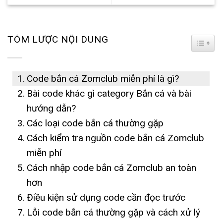
TÓM LƯỢC NỘI DUNG
TOGG
Code bắn cá Zomclub miễn phí là gì?
Bài code khác gì category Bắn cá và bài
hướng dẫn?
Các loại code bắn cá thường gặp
Cách kiểm tra nguồn code bắn cá Zomclub
miễn phí
Cách nhập code bắn cá Zomclub an toàn
hơn
Điều kiện sử dụng code cần đọc trước
Lỗi code bắn cá thường gặp và cách xử lý