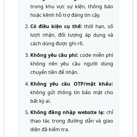
trong khu vực sự kiện, thông báo
hoặc kênh hỗ trợ đáng tin cậy.
Có điều kiện cụ thể:
thời hạn, số
lượt nhận, đối tượng áp dụng và
cách dùng được ghi rõ.
Không yêu cầu phí:
code miễn phí
không nên yêu cầu người dùng
chuyển tiền để nhận.
Không yêu cầu OTP/mật khẩu:
không gửi thông tin bảo mật cho
bất kỳ ai.
Không đăng nhập website lạ:
chỉ
thao tác trong đường dẫn và giao
diện đã kiểm tra.