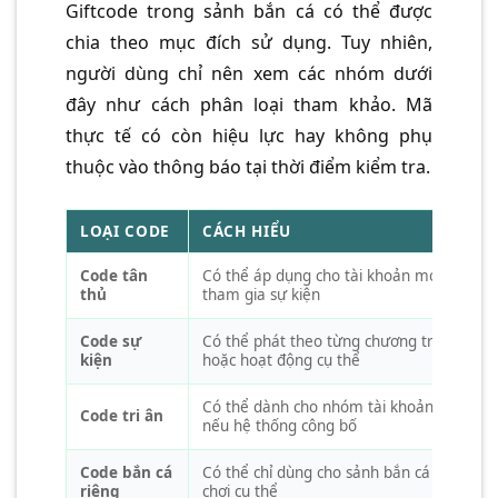
Giftcode trong sảnh bắn cá có thể được
chia theo mục đích sử dụng. Tuy nhiên,
người dùng chỉ nên xem các nhóm dưới
đây như cách phân loại tham khảo. Mã
thực tế có còn hiệu lực hay không phụ
thuộc vào thông báo tại thời điểm kiểm tra.
LOẠI CODE
CÁCH HIỂU
Code tân
Có thể áp dụng cho tài khoản mới hoặc n
thủ
tham gia sự kiện
Code sự
Có thể phát theo từng chương trình, mốc 
kiện
hoặc hoạt động cụ thể
Có thể dành cho nhóm tài khoản đạt điều 
Code tri ân
nếu hệ thống công bố
Code bắn cá
Có thể chỉ dùng cho sảnh bắn cá hoặc mộ
riêng
chơi cụ thể