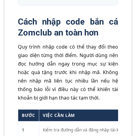
Cách nhập code bắn cá
Zomclub an toàn hơn
Quy trình nhập code có thể thay đổi theo
giao diện từng thời điểm. Người dùng nên
đọc hướng dẫn ngay trong mục sự kiện
hoặc quà tặng trước khi nhập mã. Không
nên nhập mã liên tục nhiều lần nếu hệ
thống báo lỗi vì điều này có thể khiến tài
khoản bị giới hạn thao tác tạm thời.
BƯỚC
VIỆC CẦN LÀM
1
Kiểm tra đường dẫn và đăng nhập tài khoản trên