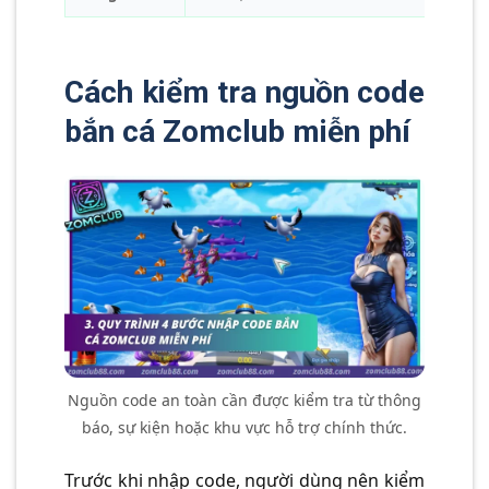
Cách kiểm tra nguồn code
bắn cá Zomclub miễn phí
Nguồn code an toàn cần được kiểm tra từ thông
báo, sự kiện hoặc khu vực hỗ trợ chính thức.
Trước khi nhập code, người dùng nên kiểm