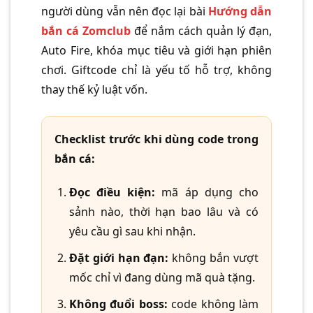
người dùng vẫn nên đọc lại bài
Hướng dẫn
bắn cá Zomclub
để nắm cách quản lý đạn,
Auto Fire, khóa mục tiêu và giới hạn phiên
chơi. Giftcode chỉ là yếu tố hỗ trợ, không
thay thế kỷ luật vốn.
Checklist trước khi dùng code trong
bắn cá:
Đọc điều kiện:
mã áp dụng cho
sảnh nào, thời hạn bao lâu và có
yêu cầu gì sau khi nhận.
Đặt giới hạn đạn:
không bắn vượt
mốc chỉ vì đang dùng mã quà tặng.
Không đuổi boss:
code không làm