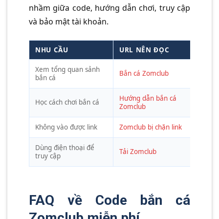
nhầm giữa code, hướng dẫn chơi, truy cập
và bảo mật tài khoản.
NHU CẦU
URL NÊN ĐỌC
NỘI
Xem tổng quan sảnh
Categ
Bắn cá Zomclub
bắn cá
trình
Hướng dẫn bắn cá
Chọn 
Học cách chơi bắn cá
Zomclub
mục 
Không vào được link
Zomclub bị chặn link
Kiểm 
Dùng điện thoại để
Cách 
Tải Zomclub
truy cập
mật 
FAQ về Code bắn cá
Zomclub miễn phí