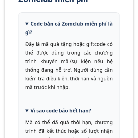
Code bắn cá Zomclub miễn phí là
gì?
Đây là mã quà tặng hoặc giftcode có
thể được dùng trong các chương
trình khuyến mãi/sự kiện nếu hệ
thống đang hỗ trợ. Người dùng cần
kiểm tra điều kiện, thời hạn và nguồn
mã trước khi nhập.
Vì sao code báo hết hạn?
Mã có thể đã quá thời hạn, chương
trình đã kết thúc hoặc số lượt nhận