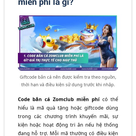
miễn phí là gì?
Giftcode bắn cá nên được kiểm tra theo nguồn,
thời hạn và điều kiện sử dụng trước khi nhập.
Code bắn cá Zomclub miễn phí
có thể
hiểu là mã quà tặng hoặc giftcode dùng
trong các chương trình khuyến mãi, sự
kiện hoặc hoạt động tri ân nếu hệ thống
đang hỗ trợ. Mỗi mã thường có điều kiện