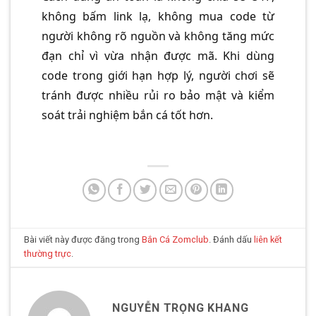
không bấm link lạ, không mua code từ
người không rõ nguồn và không tăng mức
đạn chỉ vì vừa nhận được mã. Khi dùng
code trong giới hạn hợp lý, người chơi sẽ
tránh được nhiều rủi ro bảo mật và kiểm
soát trải nghiệm bắn cá tốt hơn.
Bài viết này được đăng trong
Bắn Cá Zomclub
. Đánh dấu
liên kết
thường trực
.
NGUYỄN TRỌNG KHANG