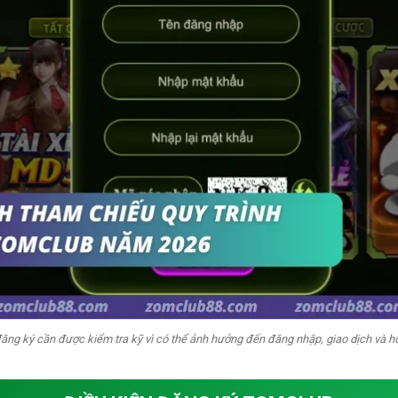
ăng ký cần được kiểm tra kỹ vì có thể ảnh hưởng đến đăng nhập, giao dịch và hỗ