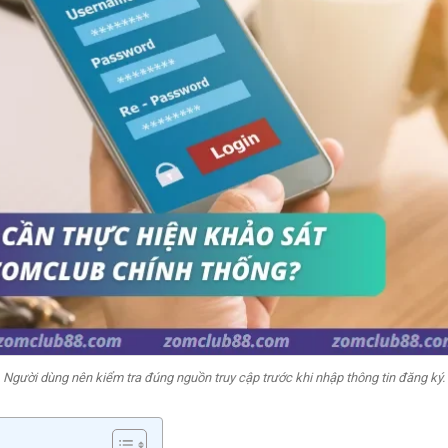
Người dùng nên kiểm tra đúng nguồn truy cập trước khi nhập thông tin đăng ký.