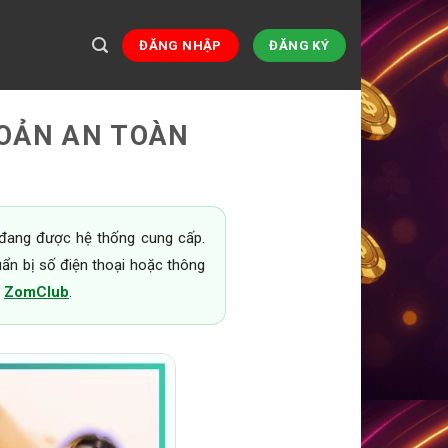
ĐĂNG NHẬP
ĐĂNG KÝ
HOẢN AN TOÀN
 đang được hệ thống cung cấp.
uẩn bị số điện thoại hoặc thông
i
ZomClub
.