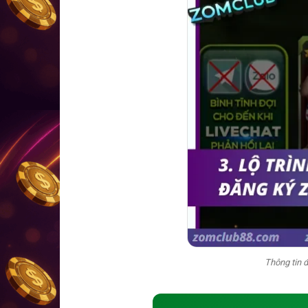
Thông tin đ