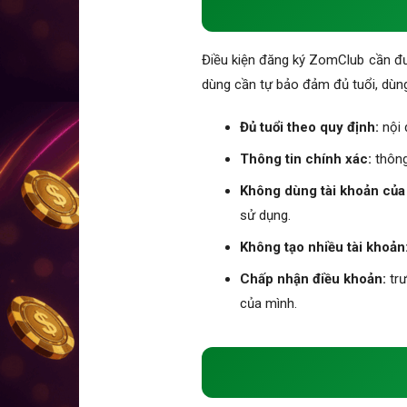
Điều kiện đăng ký ZomClub cần đượ
dùng cần tự bảo đảm đủ tuổi, dùng
Đủ tuổi theo quy định:
nội 
Thông tin chính xác:
thông
Không dùng tài khoản của
sử dụng.
Không tạo nhiều tài khoản
Chấp nhận điều khoản:
trư
của mình.