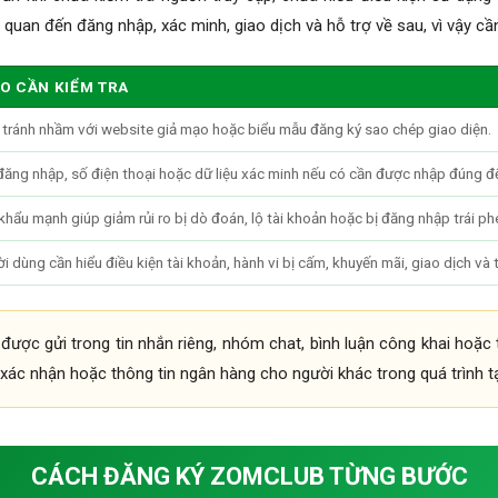
n quan đến đăng nhập, xác minh, giao dịch và hỗ trợ về sau, vì vậy c
DO CẦN KIỂM TRA
 tránh nhầm với website giả mạo hoặc biểu mẫu đăng ký sao chép giao diện.
đăng nhập, số điện thoại hoặc dữ liệu xác minh nếu có cần được nhập đúng để 
khẩu mạnh giúp giảm rủi ro bị dò đoán, lộ tài khoản hoặc bị đăng nhập trái ph
i dùng cần hiểu điều kiện tài khoản, hành vi bị cấm, khuyến mãi, giao dịch và 
ược gửi trong tin nhắn riêng, nhóm chat, bình luận công khai hoặc t
ác nhận hoặc thông tin ngân hàng cho người khác trong quá trình tạ
CÁCH ĐĂNG KÝ ZOMCLUB TỪNG BƯỚC