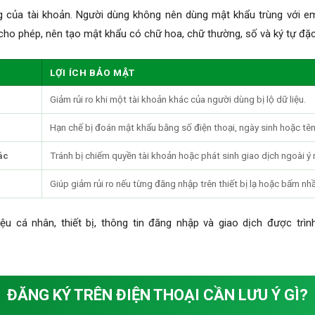
g của tài khoản. Người dùng không nên dùng mật khẩu trùng với emai
ho phép, nên tạo mật khẩu có chữ hoa, chữ thường, số và ký tự đặc 
LỢI ÍCH BẢO MẬT
Giảm rủi ro khi một tài khoản khác của người dùng bị lộ dữ liệu.
Hạn chế bị đoán mật khẩu bằng số điện thoại, ngày sinh hoặc tên
ác
Tránh bị chiếm quyền tài khoản hoặc phát sinh giao dịch ngoài ý
Giúp giảm rủi ro nếu từng đăng nhập trên thiết bị lạ hoặc bấm nh
ệu cá nhân, thiết bị, thông tin đăng nhập và giao dịch được trì
ĐĂNG KÝ TRÊN ĐIỆN THOẠI CẦN LƯU Ý GÌ?