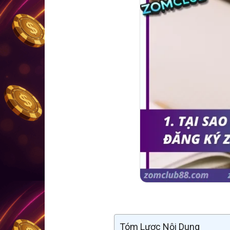
Tóm Lược Nội Dung