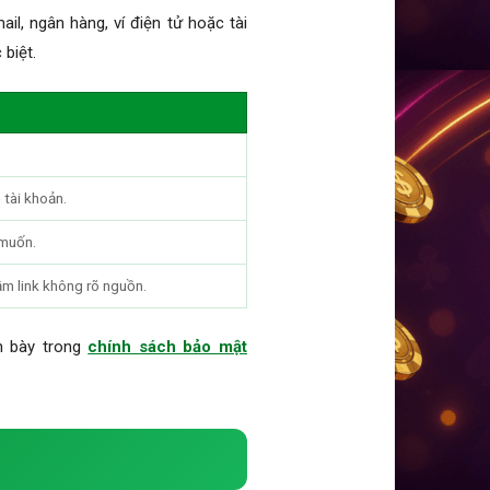
l, ngân hàng, ví điện tử hoặc tài
biệt.
 tài khoản.
 muốn.
ầm link không rõ nguồn.
nh bày trong
chính sách bảo mật