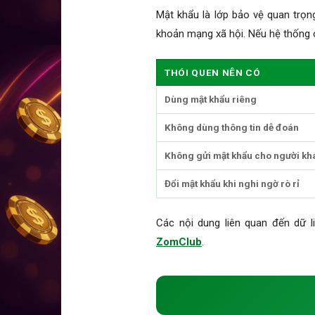
Mật khẩu là lớp bảo vệ quan trọn
khoản mạng xã hội. Nếu hệ thống c
THÓI QUEN NÊN CÓ
Dùng mật khẩu riêng
Không dùng thông tin dễ đoán
Không gửi mật khẩu cho người kh
Đổi mật khẩu khi nghi ngờ rò rỉ
Các nội dung liên quan đến dữ li
ZomClub
.