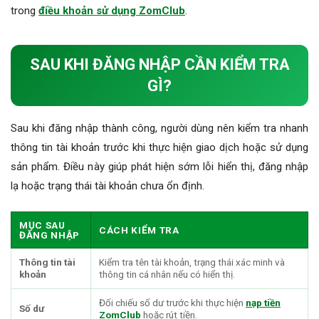
trong
điều khoản sử dụng ZomClub
.
SAU KHI ĐĂNG NHẬP CẦN KIỂM TRA
GÌ?
Sau khi đăng nhập thành công, người dùng nên kiểm tra nhanh
thông tin tài khoản trước khi thực hiện giao dịch hoặc sử dụng
sản phẩm. Điều này giúp phát hiện sớm lỗi hiển thị, đăng nhập
lạ hoặc trạng thái tài khoản chưa ổn định.
MỤC SAU
CÁCH KIỂM TRA
ĐĂNG NHẬP
Thông tin tài
Kiểm tra tên tài khoản, trạng thái xác minh và
khoản
thông tin cá nhân nếu có hiển thị.
Đối chiếu số dư trước khi thực hiện
nạp tiền
Số dư
ZomClub
hoặc rút tiền.