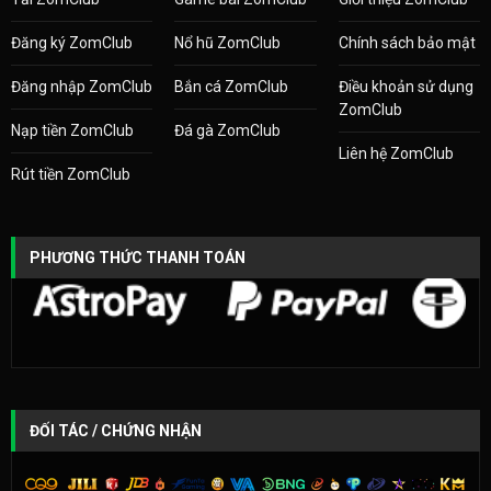
Đăng ký ZomClub
Nổ hũ ZomClub
Chính sách bảo mật
Đăng nhập ZomClub
Bắn cá ZomClub
Điều khoản sử dụng
ZomClub
Nạp tiền ZomClub
Đá gà ZomClub
Liên hệ ZomClub
Rút tiền ZomClub
PHƯƠNG THỨC THANH TOÁN
ĐỐI TÁC / CHỨNG NHẬN