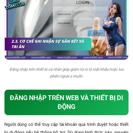
Đăng nhập trên thiết bị cá nhân giúp giảm rủi ro lộ mật khẩu hoặc lưu
phiên ngoài ý muốn.
ĐĂNG NHẬP TRÊN WEB VÀ THIẾT BỊ DI
ĐỘNG
Người dùng có thể truy cập tài khoản qua trình duyệt hoặc thiết
bị di động nếu hệ thống hỗ trợ. Dù dùng hình thức nào, nguyên