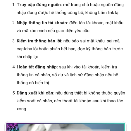
Truy cập đúng nguồn:
mở trang chủ hoặc nguồn đăng
nhập đang được hệ thống công bố, không bấm link lạ.
Nhập thông tin tài khoản:
điền tên tài khoản, mật khẩu
và mã xác minh nếu giao diện yêu cầu.
Kiểm tra thông báo lỗi:
nếu báo sai mật khẩu, sai mã,
captcha lỗi hoặc phiên hết hạn, đọc kỹ thông báo trước
khi nhập lại.
Hoàn tất đăng nhập:
sau khi vào tài khoản, kiểm tra
thông tin cá nhân, số dư và lịch sử đăng nhập nếu hệ
thống có hiển thị.
Đăng xuất khi cần:
nếu dùng thiết bị không thuộc quyền
kiểm soát cá nhân, nên thoát tài khoản sau khi thao tác
xong.