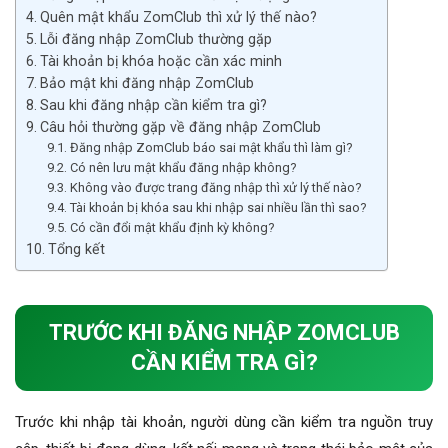
Quên mật khẩu ZomClub thì xử lý thế nào?
Lỗi đăng nhập ZomClub thường gặp
Tài khoản bị khóa hoặc cần xác minh
Bảo mật khi đăng nhập ZomClub
Sau khi đăng nhập cần kiểm tra gì?
Câu hỏi thường gặp về đăng nhập ZomClub
Đăng nhập ZomClub báo sai mật khẩu thì làm gì?
Có nên lưu mật khẩu đăng nhập không?
Không vào được trang đăng nhập thì xử lý thế nào?
Tài khoản bị khóa sau khi nhập sai nhiều lần thì sao?
Có cần đổi mật khẩu định kỳ không?
Tổng kết
TRƯỚC KHI ĐĂNG NHẬP ZOMCLUB
CẦN KIỂM TRA GÌ?
Trước khi nhập tài khoản, người dùng cần kiểm tra nguồn truy