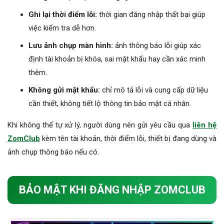
Ghi lại thời điểm lỗi:
thời gian đăng nhập thất bại giúp
việc kiểm tra dễ hơn.
Lưu ảnh chụp màn hình:
ảnh thông báo lỗi giúp xác
định tài khoản bị khóa, sai mật khẩu hay cần xác minh
thêm.
Không gửi mật khẩu:
chỉ mô tả lỗi và cung cấp dữ liệu
cần thiết, không tiết lộ thông tin bảo mật cá nhân.
Khi không thể tự xử lý, người dùng nên gửi yêu cầu qua
liên hệ
ZomClub
kèm tên tài khoản, thời điểm lỗi, thiết bị đang dùng và
ảnh chụp thông báo nếu có.
BẢO MẬT KHI ĐĂNG NHẬP ZOMCLUB