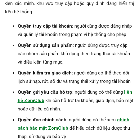
kiện xác minh, khu vực truy cập hoặc quy định đang hiển thị
trên hệ thống.
Quyền truy cập tài khoản:
người dùng được đăng nhập
và quản lý tài khoản trong phạm vi hệ thống cho phép.
Quyền sử dụng sản phẩm:
người dùng được truy cập
các nhóm sản phẩm khả dụng theo trạng thái tài khoản
và điều kiện từng mục.
Quyền kiểm tra giao dịch:
người dùng có thể theo dõi
lịch sử nạp, rút, số dư và trạng thái xử lý trong tài khoản.
Quyền gửi yêu cầu hỗ trợ:
người dùng có thể dùng
liên
hệ ZomClub
khi cần hỗ trợ tài khoản, giao dịch, bảo mật
hoặc dữ liệu cá nhân.
Quyền đọc chính sách:
người dùng có thể xem
chính
sách bảo mật ZomClub
để hiểu cách dữ liệu được thu
thập, sử dụng và bảo vệ.