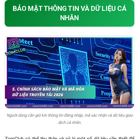
BẢO MẬT THÔNG TIN VÀ DỮ LIỆU CÁ
NHÂN
Người dùng cần giữ kín thông tin đăng nhập, mã xác nhận và dữ liệu giao
dịch cá nhân.
ZomClub có thể thu thập và xử lý một số dữ liệu cần thiết để