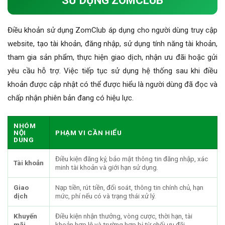
SỬ DỤNG ZOMCLUB
Điều khoản sử dụng ZomClub áp dụng cho người dùng truy cập
website, tạo tài khoản, đăng nhập, sử dụng tính năng tài khoản,
tham gia sản phẩm, thực hiện giao dịch, nhận ưu đãi hoặc gửi
yêu cầu hỗ trợ. Việc tiếp tục sử dụng hệ thống sau khi điều
khoản được cập nhật có thể được hiểu là người dùng đã đọc và
chấp nhận phiên bản đang có hiệu lực.
NHÓM
NỘI
PHẠM VI CẦN HIỂU
DUNG
Điều kiện đăng ký, bảo mật thông tin đăng nhập, xác
Tài khoản
minh tài khoản và giới hạn sử dụng.
Giao
Nạp tiền, rút tiền, đối soát, thông tin chính chủ, hạn
dịch
mức, phí nếu có và trạng thái xử lý.
Khuyến
Điều kiện nhận thưởng, vòng cược, thời hạn, tài
mãi
khoản hợp lệ và trường hợp bị từ chối ưu đãi.