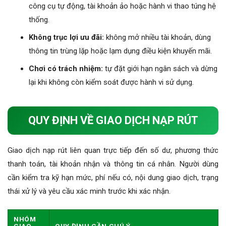
công cụ tự động, tài khoản ảo hoặc hành vi thao túng hệ
thống.
Không trục lợi ưu đãi:
không mở nhiều tài khoản, dùng
thông tin trùng lặp hoặc lạm dụng điều kiện khuyến mãi.
Chơi có trách nhiệm:
tự đặt giới hạn ngân sách và dừng
lại khi không còn kiểm soát được hành vi sử dụng.
QUY ĐỊNH VỀ GIAO DỊCH NẠP RÚT
Giao dịch nạp rút liên quan trực tiếp đến số dư, phương thức
thanh toán, tài khoản nhận và thông tin cá nhân. Người dùng
cần kiểm tra kỹ hạn mức, phí nếu có, nội dung giao dịch, trạng
thái xử lý và yêu cầu xác minh trước khi xác nhận.
NHÓM
GIAO
QUY ĐỊNH CẦN CHÚ Ý