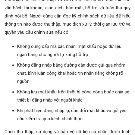
vận hành tài khoản, giao dịch, bảo mật, hỗ trợ và tuân thủ quy
định nội bộ. Người dùng cần đọc kỹ chính sách dữ liệu để hiểu
thông tin nào được thu thập, mục đích xử lý, thời gian lưu trữ và
quyền yêu cầu chỉnh sửa nếu có.
Không cung cấp mã xác nhận, mật khẩu hoặc dữ liệu
ngân hàng cho người tự xưng hỗ trợ.
Không đăng nhập bằng đường dẫn được gửi qua nhóm
chat, bình luận công khai hoặc tin nhắn riêng không rõ
nguồn.
Không lưu mật khẩu trên thiết bị công cộng hoặc chia sẻ
thiết bị đăng nhập với người khác.
Khi phát hiện đăng nhập lạ, cần đổi mật khẩu và gửi yêu
cầu kiểm tra qua kênh chính thức.
Cách thu thập, sử dụng và bảo vệ dữ liệu cá nhân được trình