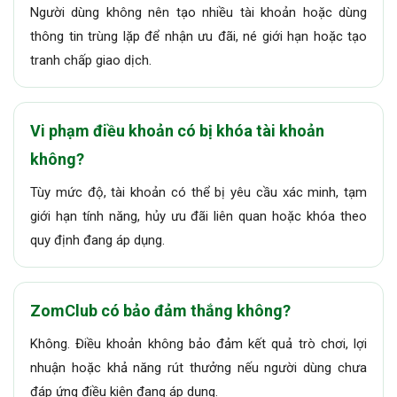
Người dùng không nên tạo nhiều tài khoản hoặc dùng
thông tin trùng lặp để nhận ưu đãi, né giới hạn hoặc tạo
tranh chấp giao dịch.
Vi phạm điều khoản có bị khóa tài khoản
không?
Tùy mức độ, tài khoản có thể bị yêu cầu xác minh, tạm
giới hạn tính năng, hủy ưu đãi liên quan hoặc khóa theo
quy định đang áp dụng.
ZomClub có bảo đảm thắng không?
Không. Điều khoản không bảo đảm kết quả trò chơi, lợi
nhuận hoặc khả năng rút thưởng nếu người dùng chưa
đáp ứng điều kiện đang áp dụng.