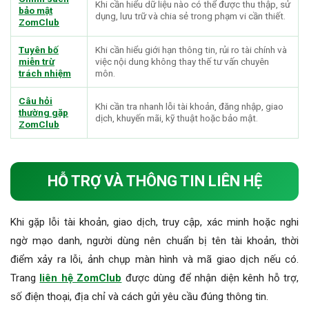
Khi cần hiểu dữ liệu nào có thể được thu thập, sử
bảo mật
dụng, lưu trữ và chia sẻ trong phạm vi cần thiết.
ZomClub
Tuyên bố
Khi cần hiểu giới hạn thông tin, rủi ro tài chính và
miễn trừ
việc nội dung không thay thế tư vấn chuyên
trách nhiệm
môn.
Câu hỏi
Khi cần tra nhanh lỗi tài khoản, đăng nhập, giao
thường gặp
dịch, khuyến mãi, kỹ thuật hoặc bảo mật.
ZomClub
HỖ TRỢ VÀ THÔNG TIN LIÊN HỆ
Khi gặp lỗi tài khoản, giao dịch, truy cập, xác minh hoặc nghi
ngờ mạo danh, người dùng nên chuẩn bị tên tài khoản, thời
điểm xảy ra lỗi, ảnh chụp màn hình và mã giao dịch nếu có.
Trang
liên hệ ZomClub
được dùng để nhận diện kênh hỗ trợ,
số điện thoại, địa chỉ và cách gửi yêu cầu đúng thông tin.