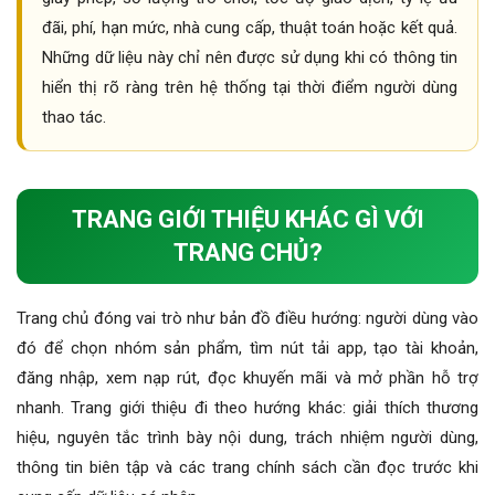
đãi, phí, hạn mức, nhà cung cấp, thuật toán hoặc kết quả.
Những dữ liệu này chỉ nên được sử dụng khi có thông tin
hiển thị rõ ràng trên hệ thống tại thời điểm người dùng
thao tác.
TRANG GIỚI THIỆU KHÁC GÌ VỚI
TRANG CHỦ?
Trang chủ đóng vai trò như bản đồ điều hướng: người dùng vào
đó để chọn nhóm sản phẩm, tìm nút tải app, tạo tài khoản,
đăng nhập, xem nạp rút, đọc khuyến mãi và mở phần hỗ trợ
nhanh. Trang giới thiệu đi theo hướng khác: giải thích thương
hiệu, nguyên tắc trình bày nội dung, trách nhiệm người dùng,
thông tin biên tập và các trang chính sách cần đọc trước khi