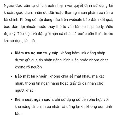
Người đọc cần tự chịu trách nhiệm với quyết định sử dụng tài
khoản, giao dịch, nhận ưu đãi hoặc tham gia sản phẩm có rủi ro
tài chính. Không có nội dung nào trên website bảo đảm kết quả,
bảo đảm lợi nhuận hoặc thay thế tư vấn tài chính, pháp lý. Việc
đọc kỹ điều kiện và đặt giới hạn cá nhân là bước cần thiết trước
khi sử dụng lâu dài.
Kiểm tra nguồn truy cập:
không bấm link đăng nhập
được gửi qua tin nhắn riêng, bình luận hoặc nhóm chat
không rõ nguồn.
Bảo mật tài khoản:
không chia sẻ mật khẩu, mã xác
nhận, thông tin ngân hàng hoặc giấy tờ cá nhân cho
người khác.
Kiểm soát ngân sách:
chỉ sử dụng số tiền phù hợp với
khả năng tài chính cá nhân và dừng lại khi không còn tỉnh
táo.