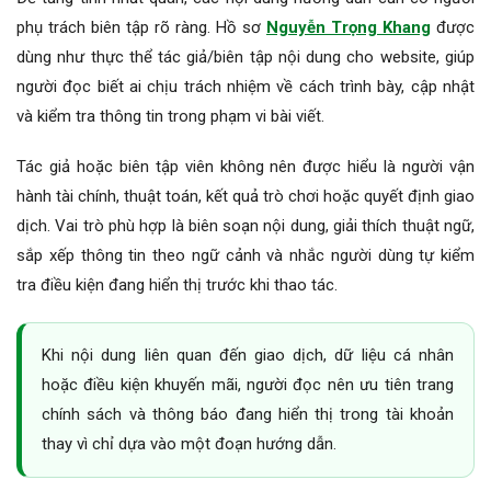
phụ trách biên tập rõ ràng. Hồ sơ
Nguyễn Trọng Khang
được
dùng như thực thể tác giả/biên tập nội dung cho website, giúp
người đọc biết ai chịu trách nhiệm về cách trình bày, cập nhật
và kiểm tra thông tin trong phạm vi bài viết.
Tác giả hoặc biên tập viên không nên được hiểu là người vận
hành tài chính, thuật toán, kết quả trò chơi hoặc quyết định giao
dịch. Vai trò phù hợp là biên soạn nội dung, giải thích thuật ngữ,
sắp xếp thông tin theo ngữ cảnh và nhắc người dùng tự kiểm
tra điều kiện đang hiển thị trước khi thao tác.
Khi nội dung liên quan đến giao dịch, dữ liệu cá nhân
hoặc điều kiện khuyến mãi, người đọc nên ưu tiên trang
chính sách và thông báo đang hiển thị trong tài khoản
thay vì chỉ dựa vào một đoạn hướng dẫn.