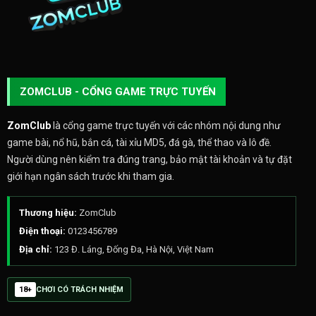
ZOMCLUB - CỔNG GAME TRỰC TUYẾN
ZomClub
là cổng game trực tuyến với các nhóm nội dung như
game bài, nổ hũ, bắn cá, tài xỉu MD5, đá gà, thể thao và lô đề.
Người dùng nên kiểm tra đúng trang, bảo mật tài khoản và tự đặt
giới hạn ngân sách trước khi tham gia.
Thương hiệu:
ZomClub
Điện thoại:
0123456789
Địa chỉ:
123 Đ. Láng, Đống Đa, Hà Nội, Việt Nam
18+
CHƠI CÓ TRÁCH NHIỆM