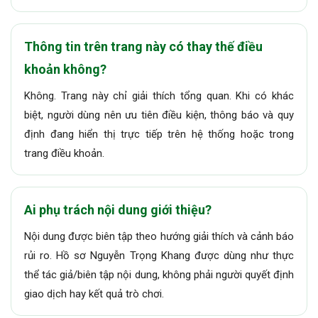
Thông tin trên trang này có thay thế điều
khoản không?
Không. Trang này chỉ giải thích tổng quan. Khi có khác
biệt, người dùng nên ưu tiên điều kiện, thông báo và quy
định đang hiển thị trực tiếp trên hệ thống hoặc trong
trang điều khoản.
Ai phụ trách nội dung giới thiệu?
Nội dung được biên tập theo hướng giải thích và cảnh báo
rủi ro. Hồ sơ Nguyễn Trọng Khang được dùng như thực
thể tác giả/biên tập nội dung, không phải người quyết định
giao dịch hay kết quả trò chơi.