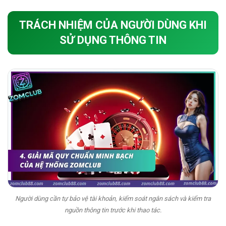
TRÁCH NHIỆM CỦA NGƯỜI DÙNG KHI
SỬ DỤNG THÔNG TIN
Người dùng cần tự bảo vệ tài khoản, kiểm soát ngân sách và kiểm tra
nguồn thông tin trước khi thao tác.