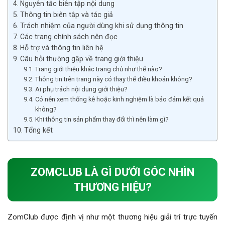
Nguyên tắc biên tập nội dung
Thông tin biên tập và tác giả
Trách nhiệm của người dùng khi sử dụng thông tin
Các trang chính sách nên đọc
Hỗ trợ và thông tin liên hệ
Câu hỏi thường gặp về trang giới thiệu
Trang giới thiệu khác trang chủ như thế nào?
Thông tin trên trang này có thay thế điều khoản không?
Ai phụ trách nội dung giới thiệu?
Có nên xem thống kê hoặc kinh nghiệm là bảo đảm kết quả
không?
Khi thông tin sản phẩm thay đổi thì nên làm gì?
Tổng kết
ZOMCLUB LÀ GÌ DƯỚI GÓC NHÌN
THƯƠNG HIỆU?
ZomClub được định vị như một thương hiệu giải trí trực tuyến