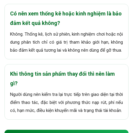
Có nên xem thống kê hoặc kinh nghiệm là bảo
đảm kết quả không?
Không. Thống kê, lịch sử phiên, kinh nghiệm chơi hoặc nội
dung phân tích chỉ có giá trị tham khảo giới hạn, không
bảo đảm kết quả tương lai và không nên dùng để gỡ thua.
Khi thông tin sản phẩm thay đổi thì nên làm
gì?
Người dùng nên kiểm tra lại trực tiếp trên giao diện tại thời
điểm thao tác, đặc biệt với phương thức nạp rút, phí nếu
có, hạn mức, điều kiện khuyến mãi và trạng thái tài khoản.