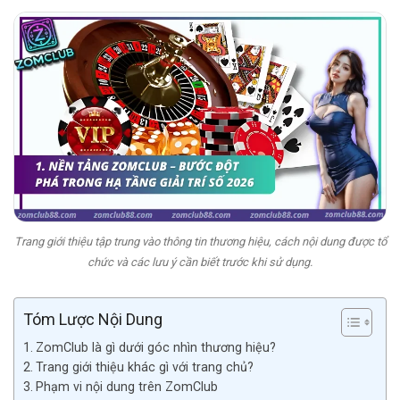
Trang giới thiệu tập trung vào thông tin thương hiệu, cách nội dung được tổ
chức và các lưu ý cần biết trước khi sử dụng.
Tóm Lược Nội Dung
ZomClub là gì dưới góc nhìn thương hiệu?
Trang giới thiệu khác gì với trang chủ?
Phạm vi nội dung trên ZomClub