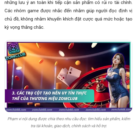
những lưu ý an toàn khi tiếp cận sản phẩm có rủi ro tài chính.
Các nhóm game được nhắc đến nhằm giúp người đọc định vị
chủ đề, không nhằm khuyến khích đặt cược quá mức hoặc tạo
kỳ vọng thắng chắc.
Phạm vi nội dung được chia theo nhu cầu đọc: tìm hiểu sản phẩm, kiểm
tra tài khoản, giao dịch, chính sách và hỗ trợ.