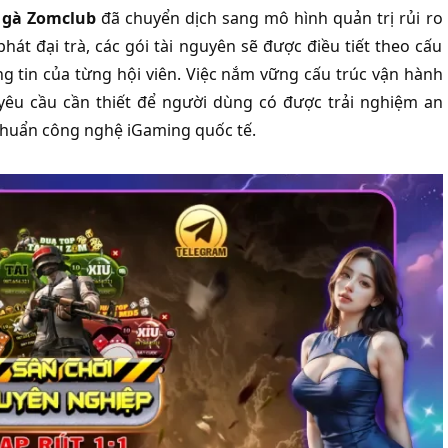
 gà Zomclub
đã chuyển dịch sang mô hình quản trị rủi ro
phát đại trà, các gói tài nguyên sẽ được điều tiết theo cấu
g tin của từng hội viên. Việc nắm vững cấu trúc vận hành
yêu cầu cần thiết để người dùng có được trải nghiệm an
 chuẩn công nghệ iGaming quốc tế.