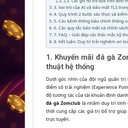
2.3. Các gói hỗ trợ dựa trên định 
3. Vai trò của AI và bảo mật TLS tr
4. Quy trình 2 bước xác thực và kiể
5. Các kênh thông báo chính thống v
6. Các quy tắc bảo mật và chính sách
7. FAQ – Giải đáp các thắc mắc kỹ t
8. Kết luận: Duy trì trải nghiệm an 
1. Khuyến mãi đá gà Zom
thuật hệ thống
Dưới góc nhìn của đội ngũ quản trị
điểm số trải nghiệm (Experience Poin
độ tương tác của tài khoản định danh.
đá gà Zomclub
là nhằm duy trì tính
thời cung cấp các giá trị bổ trợ giú
trực tuyến.