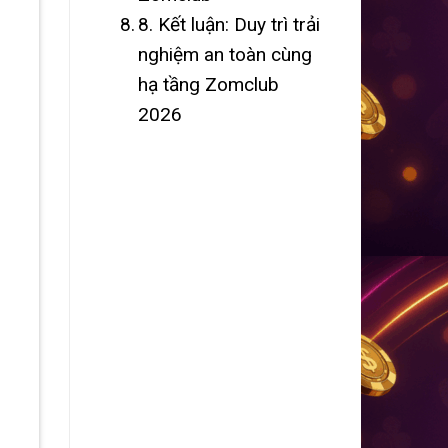
8. Kết luận: Duy trì trải
nghiệm an toàn cùng
hạ tầng Zomclub
2026