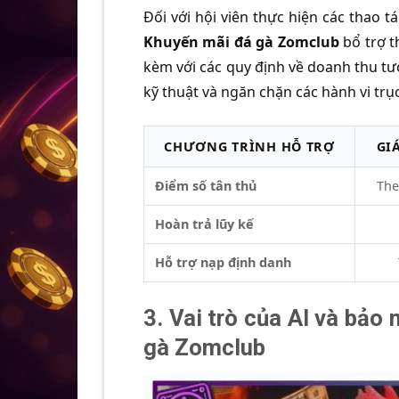
Đối với hội viên thực hiện các thao t
Khuyến mãi đá gà Zomclub
bổ trợ t
kèm với các quy định về doanh thu tư
kỹ thuật và ngăn chặn các hành vi trục
CHƯƠNG TRÌNH HỖ TRỢ
GI
Điểm số tân thủ
The
Hoàn trả lũy kế
Hỗ trợ nạp định danh
3. Vai trò của AI và bả
gà Zomclub