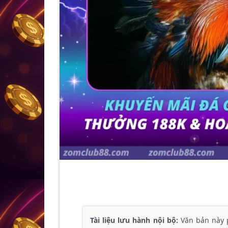
Tài liệu lưu hành nội bộ:
Văn bản này p