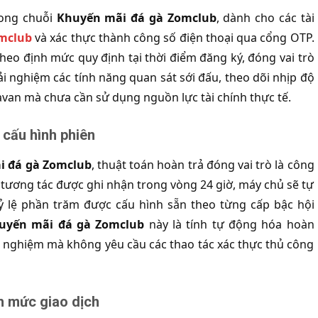
rong chuỗi
Khuyến mãi đá gà Zomclub
, dành cho các tài
mclub
và xác thực thành công số điện thoại qua cổng OTP.
heo định mức quy định tại thời điểm đăng ký, đóng vai trò
rải nghiệm các tính năng quan sát sới đấu, theo dõi nhịp độ
van mà chưa cần sử dụng nguồn lực tài chính thực tế.
 cấu hình phiên
i đá gà Zomclub
, thuật toán hoàn trả đóng vai trò là công
 tương tác được ghi nhận trong vòng 24 giờ, máy chủ sẽ tự
ỷ lệ phần trăm được cấu hình sẵn theo từng cấp bậc hội
uyến mãi đá gà Zomclub
này là tính tự động hóa hoàn
trải nghiệm mà không yêu cầu các thao tác xác thực thủ công
nh mức giao dịch