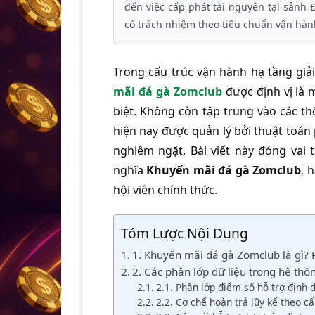
đến việc cấp phát tài nguyên tại sảnh Đ
có trách nhiệm theo tiêu chuẩn vận hàn
Trong cấu trúc vận hành hạ tầng giả
mãi đá gà Zomclub
được định vị là 
biệt. Không còn tập trung vào các t
hiện nay được quản lý bởi thuật toán
nghiêm ngặt. Bài viết này đóng vai t
nghĩa
Khuyến mãi đá gà Zomclub
, 
hội viên chính thức.
Tóm Lược Nội Dung
1. Khuyến mãi đá gà Zomclub là gì? 
2. Các phân lớp dữ liệu trong hệ t
2.1. Phân lớp điểm số hỗ trợ định
2.2. Cơ chế hoàn trả lũy kế theo c