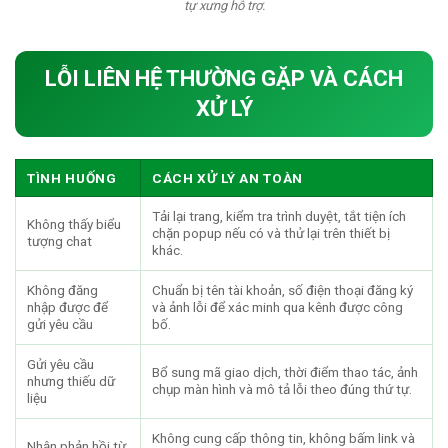
tự xưng hỗ trợ.
LỖI LIÊN HỆ THƯỜNG GẶP VÀ CÁCH
XỬ LÝ
TÌNH HUỐNG
CÁCH XỬ LÝ AN TOÀN
Tải lại trang, kiểm tra trình duyệt, tắt tiện ích
Không thấy biểu
chặn popup nếu có và thử lại trên thiết bị
tượng chat
khác.
Không đăng
Chuẩn bị tên tài khoản, số điện thoại đăng ký
nhập được để
và ảnh lỗi để xác minh qua kênh được công
gửi yêu cầu
bố.
Gửi yêu cầu
Bổ sung mã giao dịch, thời điểm thao tác, ảnh
nhưng thiếu dữ
chụp màn hình và mô tả lỗi theo đúng thứ tự.
liệu
Không cung cấp thông tin, không bấm link và
Nhận phản hồi từ