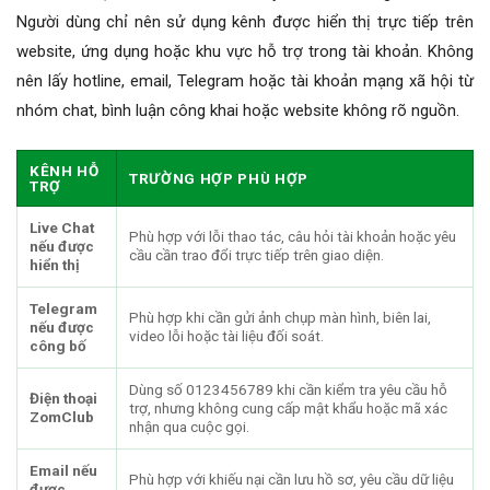
Người dùng chỉ nên sử dụng kênh được hiển thị trực tiếp trên
website, ứng dụng hoặc khu vực hỗ trợ trong tài khoản. Không
nên lấy hotline, email, Telegram hoặc tài khoản mạng xã hội từ
nhóm chat, bình luận công khai hoặc website không rõ nguồn.
KÊNH HỖ
TRƯỜNG HỢP PHÙ HỢP
TRỢ
Live Chat
Phù hợp với lỗi thao tác, câu hỏi tài khoản hoặc yêu
nếu được
cầu cần trao đổi trực tiếp trên giao diện.
hiển thị
Telegram
Phù hợp khi cần gửi ảnh chụp màn hình, biên lai,
nếu được
video lỗi hoặc tài liệu đối soát.
công bố
Dùng số 0123456789 khi cần kiểm tra yêu cầu hỗ
Điện thoại
trợ, nhưng không cung cấp mật khẩu hoặc mã xác
ZomClub
nhận qua cuộc gọi.
Email nếu
Phù hợp với khiếu nại cần lưu hồ sơ, yêu cầu dữ liệu
được