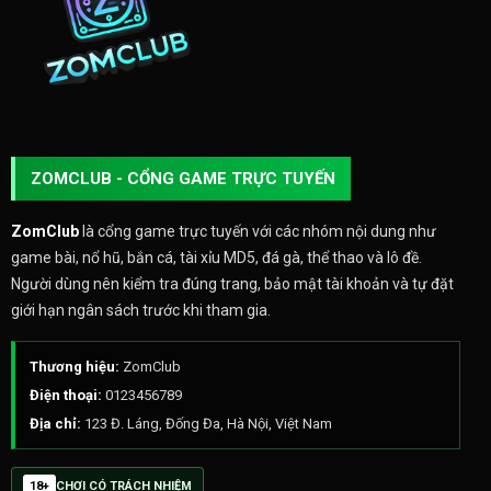
ZOMCLUB - CỔNG GAME TRỰC TUYẾN
ZomClub
là cổng game trực tuyến với các nhóm nội dung như
game bài, nổ hũ, bắn cá, tài xỉu MD5, đá gà, thể thao và lô đề.
Người dùng nên kiểm tra đúng trang, bảo mật tài khoản và tự đặt
giới hạn ngân sách trước khi tham gia.
Thương hiệu:
ZomClub
Điện thoại:
0123456789
Địa chỉ:
123 Đ. Láng, Đống Đa, Hà Nội, Việt Nam
18+
CHƠI CÓ TRÁCH NHIỆM