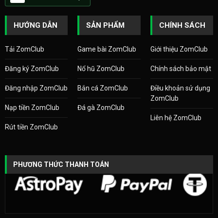
HƯỚNG DẪN
SẢN PHẨM
CHÍNH SÁCH
Tải ZomClub
Game bài ZomClub
Giới thiệu ZomClub
Đăng ký ZomClub
Nổ hũ ZomClub
Chính sách bảo mật
Đăng nhập ZomClub
Bắn cá ZomClub
Điều khoản sử dụng
ZomClub
Nạp tiền ZomClub
Đá gà ZomClub
Liên hệ ZomClub
Rút tiền ZomClub
PHƯƠNG THỨC THANH TOÁN