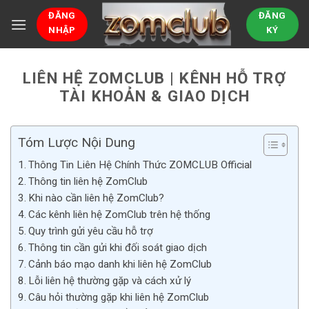
Bỏ
ĐĂNG
ĐĂNG
qua
NHẬP
KÝ
nội
dung
LIÊN HỆ ZOMCLUB | KÊNH HỖ TRỢ
TÀI KHOẢN & GIAO DỊCH
Tóm Lược Nội Dung
Thông Tin Liên Hệ Chính Thức ZOMCLUB Official
Thông tin liên hệ ZomClub
Khi nào cần liên hệ ZomClub?
Các kênh liên hệ ZomClub trên hệ thống
Quy trình gửi yêu cầu hỗ trợ
Thông tin cần gửi khi đối soát giao dịch
Cảnh báo mạo danh khi liên hệ ZomClub
Lỗi liên hệ thường gặp và cách xử lý
Câu hỏi thường gặp khi liên hệ ZomClub