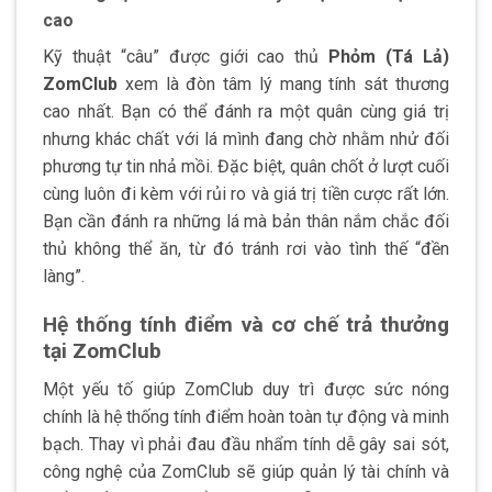
cao
Kỹ thuật “câu” được giới cao thủ
Phỏm (Tá Lả)
ZomClub
xem là đòn tâm lý mang tính sát thương
cao nhất. Bạn có thể đánh ra một quân cùng giá trị
nhưng khác chất với lá mình đang chờ nhằm nhử đối
phương tự tin nhả mồi. Đặc biệt, quân chốt ở lượt cuối
cùng luôn đi kèm với rủi ro và giá trị tiền cược rất lớn.
Bạn cần đánh ra những lá mà bản thân nắm chắc đối
thủ không thể ăn, từ đó tránh rơi vào tình thế “đền
làng”.
Hệ thống tính điểm và cơ chế trả thưởng
tại ZomClub
Một yếu tố giúp ZomClub duy trì được sức nóng
chính là hệ thống tính điểm hoàn toàn tự động và minh
bạch. Thay vì phải đau đầu nhẩm tính dễ gây sai sót,
công nghệ của ZomClub sẽ giúp quản lý tài chính và