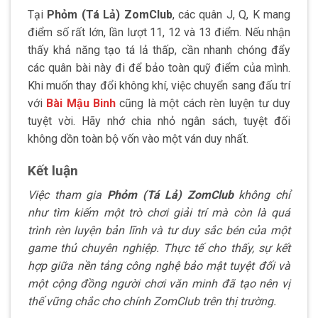
Tại
Phỏm (Tá Lả) ZomClub
, các quân J, Q, K mang
điểm số rất lớn, lần lượt 11, 12 và 13 điểm. Nếu nhận
thấy khả năng tạo tá lả thấp, cần nhanh chóng đẩy
các quân bài này đi để bảo toàn quỹ điểm của mình.
Khi muốn thay đổi không khí, việc chuyển sang đấu trí
với
Bài Mậu Binh
cũng là một cách rèn luyện tư duy
tuyệt vời. Hãy nhớ chia nhỏ ngân sách, tuyệt đối
không dồn toàn bộ vốn vào một ván duy nhất.
Kết luận
Việc tham gia
Phỏm (Tá Lả) ZomClub
không chỉ
như tìm kiếm một trò chơi giải trí mà còn là quá
trình rèn luyện bản lĩnh và tư duy sắc bén của một
game thủ chuyên nghiệp. Thực tế cho thấy, sự kết
hợp giữa nền tảng công nghệ bảo mật tuyệt đối và
một cộng đồng người chơi văn minh đã tạo nên vị
thế vững chắc cho chính ZomClub trên thị trường.