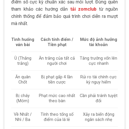
điểm số cực kỳ chuẩn xác sau mỗi lượt. Đừng quên
tham khảo các hướng dẫn
tải zomclub
từ nguồn
chính thống để đảm bảo quá trình chơi diễn ra mượt
mà nhất.
Tình huống
Cách tính điểm /
Mức độ ảnh hưởng
ván bài
Tiền phạt
tài khoản
Ù (Thắng
Ăn trắng của tất cả
Tăng trưởng vốn lên
trắng)
người chơi
cực nhanh
Ăn quân
Bị phạt gấp 4 lần
Rủi ro tài chính cực
Chốt
tiền cược
kỳ nguy hiểm
Bị cháy
Phạt mức cao nhất
Cần phải tránh tuyệt
(Móm)
theo bàn
đối
Về Nhất /
Tính theo tổng số
Xảy ra biến động
Nhì / Ba
điểm của lá lẻ
ngân sách nhẹ