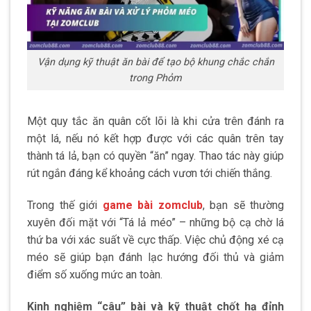
Vận dụng kỹ thuật ăn bài để tạo bộ khung chắc chắn
trong Phỏm
Một quy tắc ăn quân cốt lõi là khi cửa trên đánh ra
một lá, nếu nó kết hợp được với các quân trên tay
thành tá lả, bạn có quyền “ăn” ngay. Thao tác này giúp
rút ngắn đáng kể khoảng cách vươn tới chiến thắng.
Trong thế giới
game bài zomclub
, bạn sẽ thường
xuyên đối mặt với “Tá lả méo” – những bộ cạ chờ lá
thứ ba với xác suất về cực thấp. Việc chủ động xé cạ
méo sẽ giúp bạn đánh lạc hướng đối thủ và giảm
điểm số xuống mức an toàn.
Kinh nghiệm “câu” bài và kỹ thuật chốt hạ đỉnh