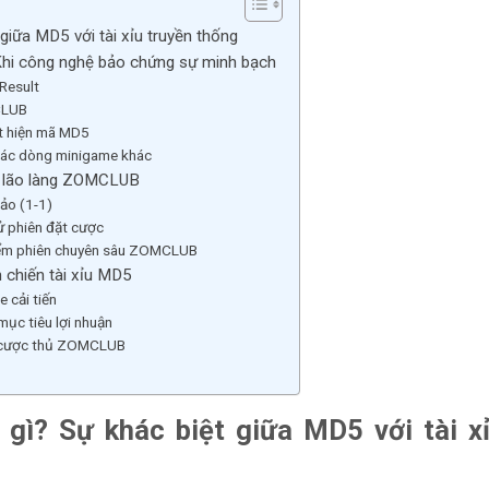
iữa MD5 với tài xỉu truyền thống
Khi công nghệ bảo chứng sự minh bạch
Result
CLUB
ất hiện mã MD5
các dòng minigame khác
hủ lão làng ZOMCLUB
ảo (1-1)
sử phiên đặt cược
iểm phiên chuyên sâu ZOMCLUB
h chiến tài xỉu MD5
 cải tiến
mục tiêu lợi nhuận
ản cược thủ ZOMCLUB
 gì? Sự khác biệt giữa MD5 với tài x