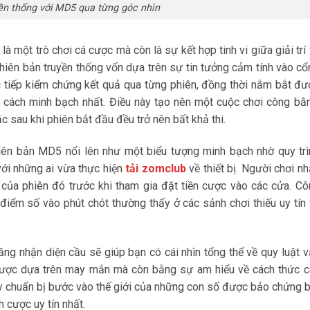
yền thống với MD5 qua từng góc nhìn
một trò chơi cá cược mà còn là sự kết hợp tinh vi giữa giải trí
hiên bản truyền thống vốn dựa trên sự tin tưởng cảm tính vào c
c tiếp kiểm chứng kết quả qua từng phiên, đồng thời nắm bắt đư
cách minh bạch nhất. Điều này tạo nên một cuộc chơi công bằn
 sau khi phiên bắt đầu đều trở nên bất khả thi.
ên bản MD5 nổi lên như một biểu tượng minh bạch nhờ quy trì
với những ai vừa thực hiện
tải zomclub
về thiết bị. Người chơi n
 của phiên đó trước khi tham gia đặt tiền cược vào các cửa. Cô
p điểm số vào phút chót thường thấy ở các sảnh chơi thiếu uy tín
ăng nhận diện cầu sẽ giúp bạn có cái nhìn tổng thể về quy luật 
 cược dựa trên may mắn mà còn bằng sự am hiểu về cách thức c
ãy chuẩn bị bước vào thế giới của những con số được bảo chứng 
 cược uy tín nhất.