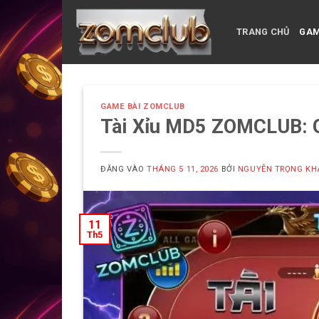
Bỏ
qua
TRANG CHỦ
GAM
nội
dung
GAME BÀI ZOMCLUB
Tài Xỉu MD5 ZOMCLUB: Gi
ĐĂNG VÀO
THÁNG 5 11, 2026
BỞI
NGUYỄN TRỌNG K
11
Th5