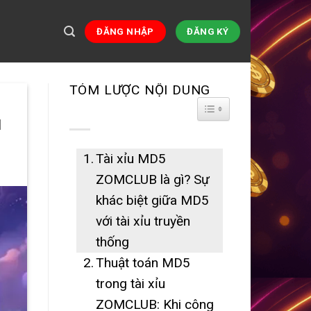
ĐĂNG NHẬP
ĐĂNG KÝ
TÓM LƯỢC NỘI DUNG
TOGGLE TABLE OF CO
u
Tài xỉu MD5
ZOMCLUB là gì? Sự
khác biệt giữa MD5
với tài xỉu truyền
thống
Thuật toán MD5
trong tài xỉu
ZOMCLUB: Khi công