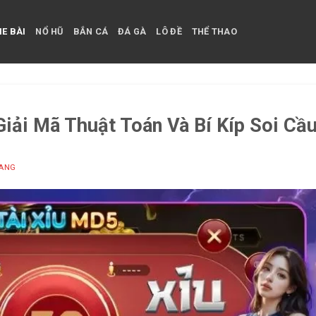
E BÀI
NỔ HŨ
BẮN CÁ
ĐÁ GÀ
LÔ ĐỀ
THỂ THAO
ải Mã Thuật Toán Và Bí Kíp Soi Cầ
HANG