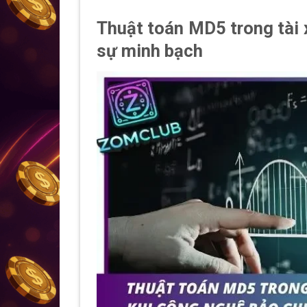
Thuật toán MD5 trong tài
sự minh bạch