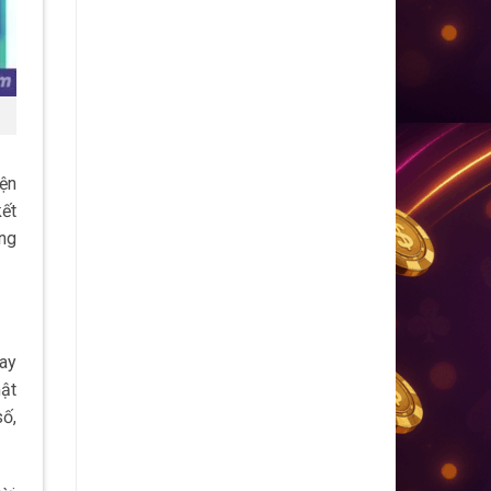
iện
kết
ống
hay
ật
số,