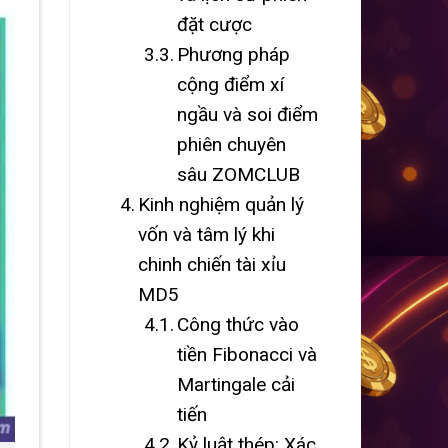
đặt cược
Phương pháp
cộng điểm xí
ngầu và soi điểm
phiên chuyên
sâu ZOMCLUB
Kinh nghiệm quản lý
vốn và tâm lý khi
chinh chiến tài xỉu
MD5
Công thức vào
tiền Fibonacci và
Martingale cải
tiến
Kỷ luật thép: Xác