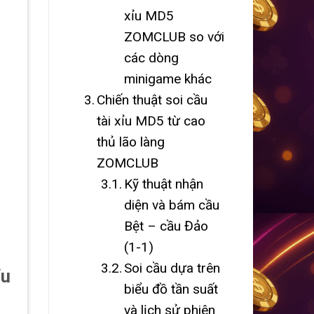
xỉu MD5
ZOMCLUB so với
các dòng
minigame khác
Chiến thuật soi cầu
tài xỉu MD5 từ cao
thủ lão làng
ZOMCLUB
Kỹ thuật nhận
diện và bám cầu
Bệt – cầu Đảo
(1-1)
Soi cầu dựa trên
ỉu
biểu đồ tần suất
và lịch sử phiên