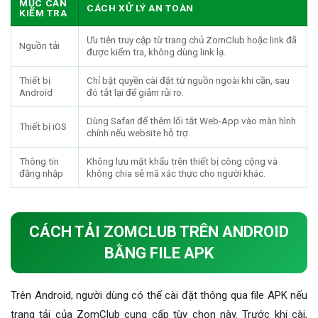
MỤC CẦN
CÁCH XỬ LÝ AN TOÀN
KIỂM TRA
Ưu tiên truy cập từ trang chủ ZomClub hoặc link đã
Nguồn tải
được kiểm tra, không dùng link lạ.
Thiết bị
Chỉ bật quyền cài đặt từ nguồn ngoài khi cần, sau
Android
đó tắt lại để giảm rủi ro.
Dùng Safari để thêm lối tắt Web-App vào màn hình
Thiết bị iOS
chính nếu website hỗ trợ.
Thông tin
Không lưu mật khẩu trên thiết bị công cộng và
đăng nhập
không chia sẻ mã xác thực cho người khác.
CÁCH TẢI ZOMCLUB TRÊN ANDROID
BẰNG FILE APK
Trên Android, người dùng có thể cài đặt thông qua file APK nếu
trang tải của ZomClub cung cấp tùy chọn này. Trước khi cài,