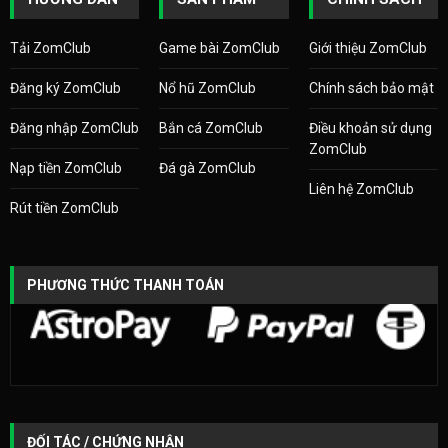
Tải ZomClub
Game bài ZomClub
Giới thiệu ZomClub
Đăng ký ZomClub
Nổ hũ ZomClub
Chính sách bảo mật
Đăng nhập ZomClub
Bắn cá ZomClub
Điều khoản sử dụng
ZomClub
Nạp tiền ZomClub
Đá gà ZomClub
Liên hệ ZomClub
Rút tiền ZomClub
PHƯƠNG THỨC THANH TOÁN
ĐỐI TÁC / CHỨNG NHẬN