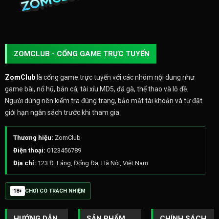
ZOMCLUB - CỔNG GAME TRỰC TUYẾN
ZomClub
là cổng game trực tuyến với các nhóm nội dung như
game bài, nổ hũ, bắn cá, tài xỉu MD5, đá gà, thể thao và lô đề.
Người dùng nên kiểm tra đúng trang, bảo mật tài khoản và tự đặt
giới hạn ngân sách trước khi tham gia.
Thương hiệu:
ZomClub
Điện thoại:
0123456789
Địa chỉ:
123 Đ. Láng, Đống Đa, Hà Nội, Việt Nam
18+
CHƠI CÓ TRÁCH NHIỆM
HƯỚNG DẪN
SẢN PHẨM
CHÍNH SÁCH