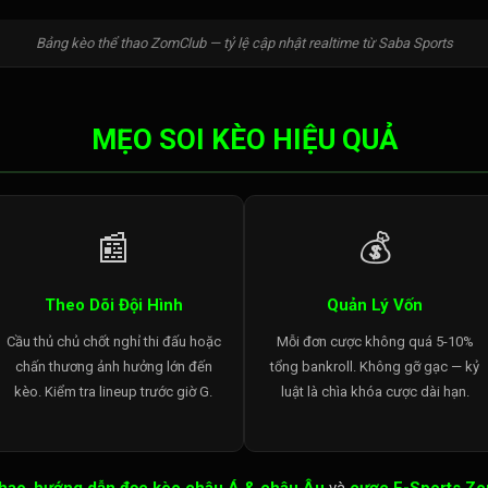
Bảng kèo thể thao ZomClub — tỷ lệ cập nhật realtime từ Saba Sports
MẸO SOI KÈO HIỆU QUẢ
📰
💰
Theo Dõi Đội Hình
Quản Lý Vốn
Cầu thủ chủ chốt nghỉ thi đấu hoặc
Mỗi đơn cược không quá 5-10%
chấn thương ảnh hưởng lớn đến
tổng bankroll. Không gỡ gạc — kỷ
kèo. Kiểm tra lineup trước giờ G.
luật là chìa khóa cược dài hạn.
thao
,
hướng dẫn đọc kèo châu Á & châu Âu
và
cược E-Sports Z