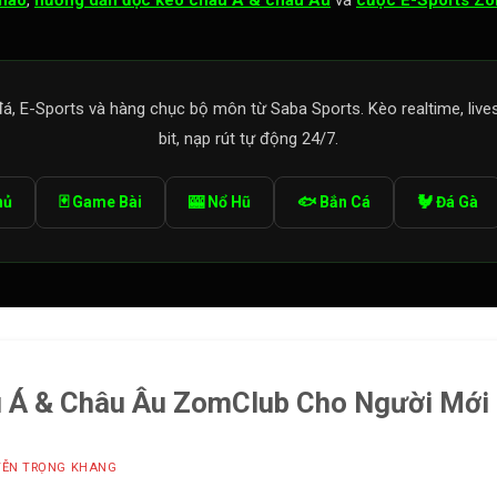
, E-Sports và hàng chục bộ môn từ Saba Sports. Kèo realtime, live
bit, nạp rút tự động 24/7.
hủ
🃏 Game Bài
🎰 Nổ Hũ
🐟 Bắn Cá
🐓 Đá Gà
 Á & Châu Âu ZomClub Cho Người Mới
ỄN TRỌNG KHANG