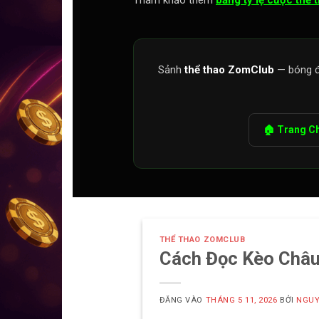
Sảnh
thể thao ZomClub
— bóng đá
🏠 Trang C
THỂ THAO ZOMCLUB
Cách Đọc Kèo Châu
ĐĂNG VÀO
THÁNG 5 11, 2026
BỞI
NGUY