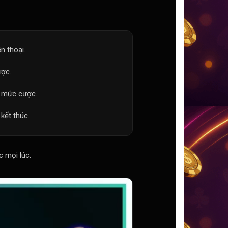
n thoại.
ợc.
p mức cược.
kết thúc.
 mọi lúc.