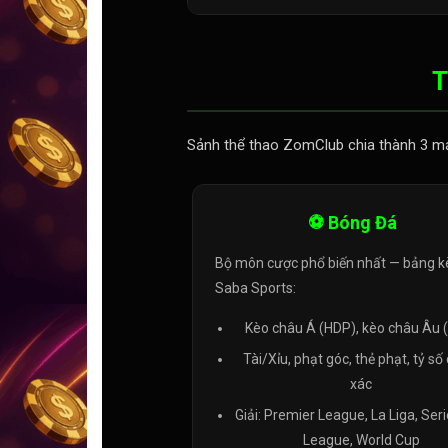
T
Sảnh thể thao ZomClub chia thành 3 mản
⚽ Bóng Đá
Bộ môn cược phổ biến nhất — bảng k
Saba Sports:
Kèo châu Á (HDP), kèo châu Âu 
Tài/Xỉu, phạt góc, thẻ phạt, tỷ số
xác
Giải: Premier League, La Liga, Seri
League, World Cup