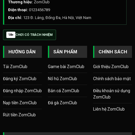
Thương hiệu:
ZomClub
Điện thoại:
0123456789
Địa chỉ:
123 Đ. Láng, Đống Đa, Hà Nội, Việt Nam
18+
CHƠI CÓ TRÁCH NHIỆM
HƯỚNG DẪN
SẢN PHẨM
CHÍNH SÁCH
Tải ZomClub
Game bài ZomClub
Giới thiệu ZomClub
Đăng ký ZomClub
Nổ hũ ZomClub
Chính sách bảo mật
Đăng nhập ZomClub
Bắn cá ZomClub
Điều khoản sử dụng
ZomClub
Nạp tiền ZomClub
Đá gà ZomClub
Liên hệ ZomClub
Rút tiền ZomClub