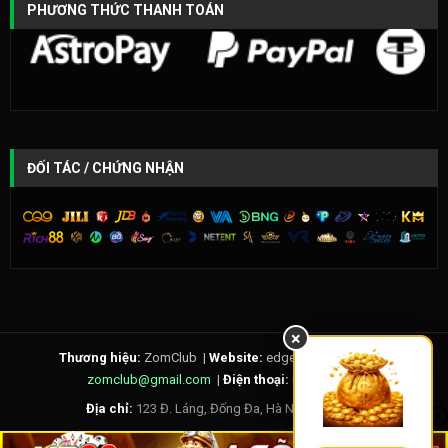
PHƯƠNG THỨC THANH TOÁN
ĐỐI TÁC / CHỨNG NHẬN
×
Thương hiệu:
ZomClub |
Website:
edgebrain.io |
Email:
zomclub@gmail.com
|
Điện thoại:
0123456789
Địa chỉ:
123 Đ. Láng, Đống Đa, Hà Nội, Việt Nam
© ZomClub. Nội dung chỉ dành cho người đủ tuổi theo quy định. Hãy giải trí có