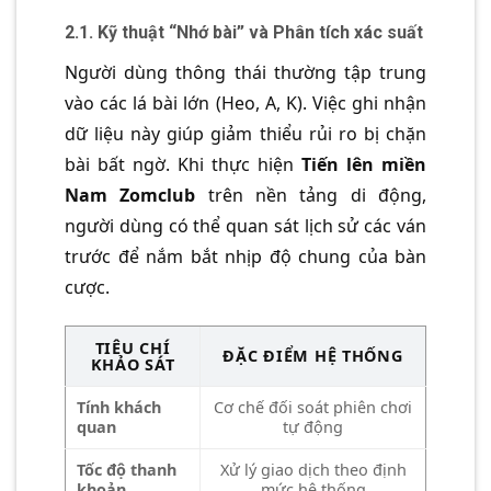
2.1. Kỹ thuật “Nhớ bài” và Phân tích xác suất
Người dùng thông thái thường tập trung
vào các lá bài lớn (Heo, A, K). Việc ghi nhận
dữ liệu này giúp giảm thiểu rủi ro bị chặn
bài bất ngờ. Khi thực hiện
Tiến lên miền
Nam Zomclub
trên nền tảng di động,
người dùng có thể quan sát lịch sử các ván
trước để nắm bắt nhịp độ chung của bàn
cược.
TIÊU CHÍ
ĐẶC ĐIỂM HỆ THỐNG
KHẢO SÁT
Tính khách
Cơ chế đối soát phiên chơi
quan
tự động
Tốc độ thanh
Xử lý giao dịch theo định
khoản
mức hệ thống