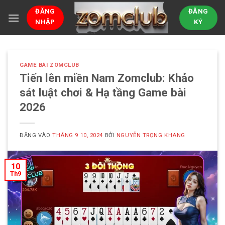
Bỏ
ĐĂNG
ĐĂNG
qua
NHẬP
KÝ
nội
dung
GAME BÀI ZOMCLUB
Tiến lên miền Nam Zomclub: Khảo
sát luật chơi & Hạ tầng Game bài
2026
ĐĂNG VÀO
THÁNG 9 10, 2024
BỞI
NGUYỄN TRỌNG KHANG
10
Th9