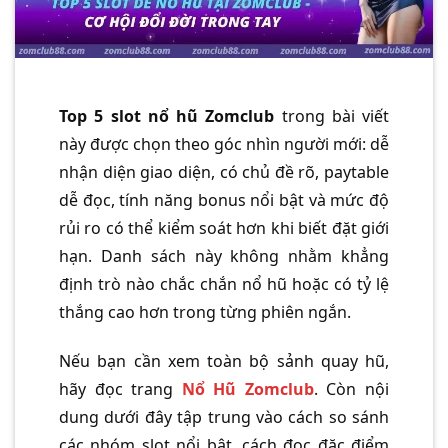
Top 5 slot nổ hũ Zomclub
trong bài viết
này được chọn theo góc nhìn người mới: dễ
nhận diện giao diện, có chủ đề rõ, paytable
dễ đọc, tính năng bonus nổi bật và mức độ
rủi ro có thể kiểm soát hơn khi biết đặt giới
hạn. Danh sách này không nhằm khẳng
định trò nào chắc chắn nổ hũ hoặc có tỷ lệ
thắng cao hơn trong từng phiên ngắn.
Nếu bạn cần xem toàn bộ sảnh quay hũ,
hãy đọc trang
Nổ Hũ Zomclub
. Còn nội
dung dưới đây tập trung vào cách so sánh
các nhóm slot nổi bật, cách đọc đặc điểm