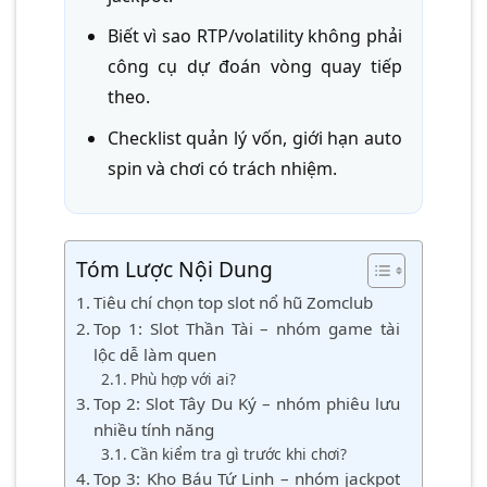
Biết vì sao RTP/volatility không phải
công cụ dự đoán vòng quay tiếp
theo.
Checklist quản lý vốn, giới hạn auto
spin và chơi có trách nhiệm.
Tóm Lược Nội Dung
Tiêu chí chọn top slot nổ hũ Zomclub
Top 1: Slot Thần Tài – nhóm game tài
lộc dễ làm quen
Phù hợp với ai?
Top 2: Slot Tây Du Ký – nhóm phiêu lưu
nhiều tính năng
Cần kiểm tra gì trước khi chơi?
Top 3: Kho Báu Tứ Linh – nhóm jackpot