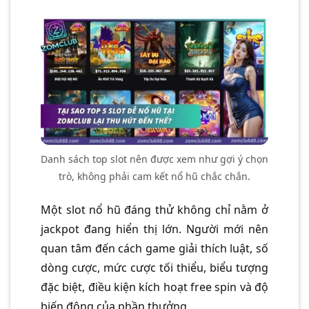
Danh sách top slot nên được xem như gợi ý chọn
trò, không phải cam kết nổ hũ chắc chắn.
Một slot nổ hũ đáng thử không chỉ nằm ở
jackpot đang hiển thị lớn. Người mới nên
quan tâm đến cách game giải thích luật, số
dòng cược, mức cược tối thiểu, biểu tượng
đặc biệt, điều kiện kích hoạt free spin và độ
biến động của phần thưởng.