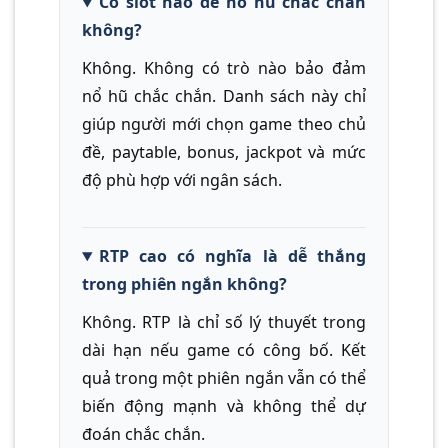
Có slot nào dễ nổ hũ chắc chắn
không?
Không. Không có trò nào bảo đảm
nổ hũ chắc chắn. Danh sách này chỉ
giúp người mới chọn game theo chủ
đề, paytable, bonus, jackpot và mức
độ phù hợp với ngân sách.
RTP cao có nghĩa là dễ thắng
trong phiên ngắn không?
Không. RTP là chỉ số lý thuyết trong
dài hạn nếu game có công bố. Kết
quả trong một phiên ngắn vẫn có thể
biến động mạnh và không thể dự
đoán chắc chắn.