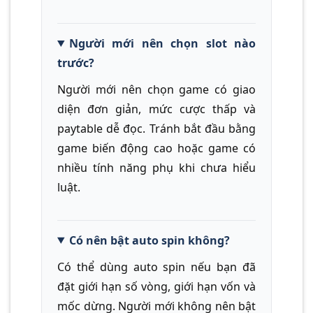
Người mới nên chọn slot nào
trước?
Người mới nên chọn game có giao
diện đơn giản, mức cược thấp và
paytable dễ đọc. Tránh bắt đầu bằng
game biến động cao hoặc game có
nhiều tính năng phụ khi chưa hiểu
luật.
Có nên bật auto spin không?
Có thể dùng auto spin nếu bạn đã
đặt giới hạn số vòng, giới hạn vốn và
mốc dừng. Người mới không nên bật