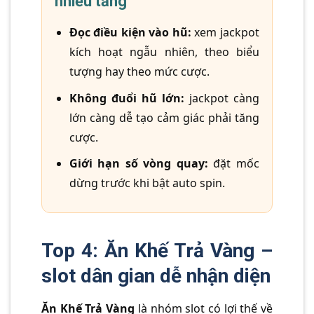
nhiều tầng
Đọc điều kiện vào hũ:
xem jackpot
kích hoạt ngẫu nhiên, theo biểu
tượng hay theo mức cược.
Không đuổi hũ lớn:
jackpot càng
lớn càng dễ tạo cảm giác phải tăng
cược.
Giới hạn số vòng quay:
đặt mốc
dừng trước khi bật auto spin.
Top 4: Ăn Khế Trả Vàng –
slot dân gian dễ nhận diện
Ăn Khế Trả Vàng
là nhóm slot có lợi thế về