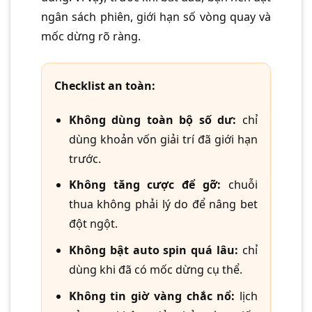
ngân sách phiên, giới hạn số vòng quay và
mốc dừng rõ ràng.
Checklist an toàn:
Không dùng toàn bộ số dư:
chỉ
dùng khoản vốn giải trí đã giới hạn
trước.
Không tăng cược để gỡ:
chuỗi
thua không phải lý do để nâng bet
đột ngột.
Không bật auto spin quá lâu:
chỉ
dùng khi đã có mốc dừng cụ thể.
Không tin giờ vàng chắc nổ:
lịch