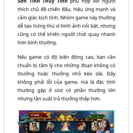
Sơn Tinh Thủy Tinh
phù hợp với người
thích chủ đề chiến đấu, hiệu ứng mạnh và
cảm giác kịch tính. Nhóm game này thường
dễ tạo hứng thú vì hình ảnh nổi bật, nhưng
cũng có thể khiến người chơi quay nhanh
hơn bình thường.
Nếu game có độ biến động cao, bạn cần
chuẩn bị tâm lý cho những đoạn không có
thưởng hoặc thưởng nhỏ kéo dài. Đây
không phải lỗi của game, mà là đặc tính
thường gặp ở slot có phần thưởng lớn
nhưng tần suất trả thưởng thấp hơn.