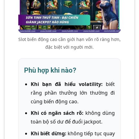
Slot biến động cao cần giới hạn vốn rõ ràng hơn,
đặc biệt với người mới.
Phù hợp khi nào?
Khi bạn đã hiểu volatility:
biết
rằng phần thưởng lớn thường đi
cùng biến động cao.
Khi có ngân sách rõ:
không dùng
toàn bộ số dư để đuổi jackpot.
Khi biết dừng:
không tiếp tục quay