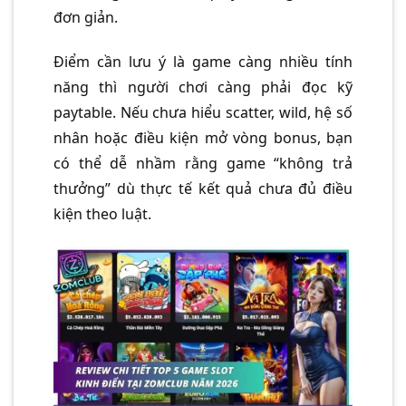
đơn giản.
Điểm cần lưu ý là game càng nhiều tính
năng thì người chơi càng phải đọc kỹ
paytable. Nếu chưa hiểu scatter, wild, hệ số
nhân hoặc điều kiện mở vòng bonus, bạn
có thể dễ nhầm rằng game “không trả
thưởng” dù thực tế kết quả chưa đủ điều
kiện theo luật.