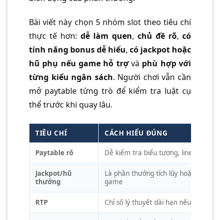
Bài viết này chọn 5 nhóm slot theo tiêu chí
thực tế hơn:
dễ làm quen
,
chủ đề rõ
,
có
tính năng bonus dễ hiểu
,
có jackpot hoặc
hũ phụ nếu game hỗ trợ
và
phù hợp với
từng kiểu ngân sách
. Người chơi vẫn cần
mở paytable từng trò để kiểm tra luật cụ
thể trước khi quay lâu.
TIÊU CHÍ
CÁCH HIỂU ĐÚNG
Paytable rõ
Dễ kiểm tra biểu tượng, line, free sp
Jackpot/hũ
Là phần thưởng tích lũy hoặc phần t
thưởng
game
RTP
Chỉ số lý thuyết dài hạn nếu game c