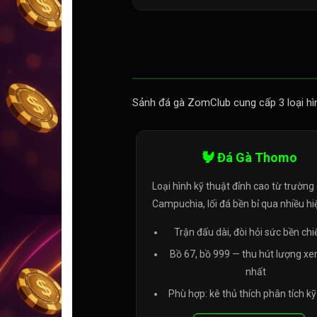
Sảnh đá gà ZomClub cung cấp 3 loại hình
🐓 Đá Gà Thomo
Loại hình kỹ thuật đỉnh cao từ trường
Campuchia, lối đá bền bỉ qua nhiều hi
Trận đấu dài, đòi hỏi sức bền chi
Bồ 67, bồ 999 — thu hút lượng x
nhất
Phù hợp: kê thủ thích phân tích kỹ