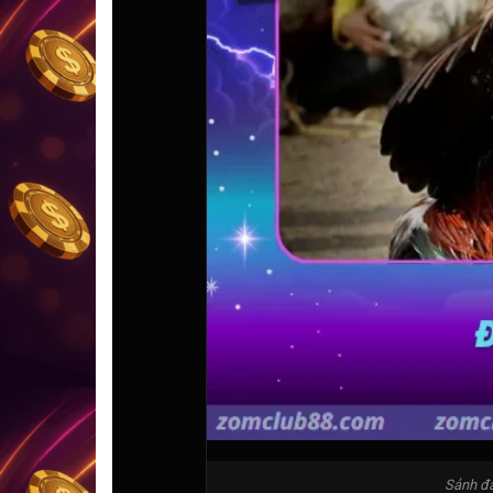
Sảnh đá