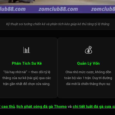
Kỹ thuật soi tướng chiến kê và phân tích kèo giúp kê thủ tăng tỷ lệ thắng
📊
💰
Phân Tích Sư Kê
Quản Lý Vốn
“Gà hay nhờ nài” — theo dõi tỷ lệ
Chia nhỏ mức cược, không dồn
thắng của sư kê (nài gà) qua các
toàn bộ vào 1 trận. Duy trì đường
trận gần nhất để chọn cửa sáng.
dài mới là chiến thắng thực sự.
 cao thủ
,
lịch phát sóng đá gà Thomo
và
chi tiết luật đá gà cựa s