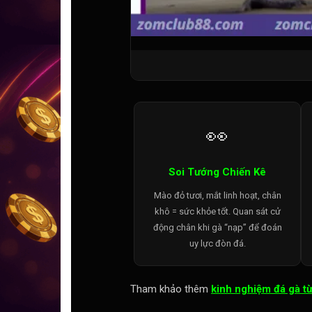
👀
Soi Tướng Chiến Kê
Mào đỏ tươi, mắt linh hoạt, chân
khô = sức khỏe tốt. Quan sát cử
động chân khi gà “nạp” để đoán
uy lực đòn đá.
Tham khảo thêm
kinh nghiệm đá gà từ