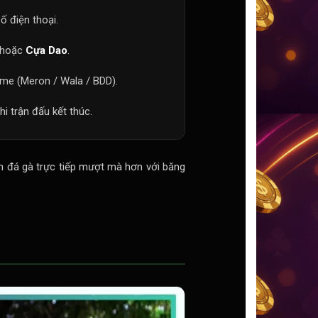
ố điện thoại.
hoặc
Cựa Dao
.
time (Meron / Wala / BDD).
i trận đấu kết thúc.
 đá gà trực tiếp mượt mà hơn với băng