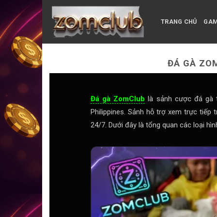
Bỏ
qua
TRANG CHỦ
GAM
nội
dung
ĐÁ GÀ ZOM
Đá gà ZomClub
là sảnh cược đá gà 
Philippines. Sảnh hỗ trợ xem trực tiếp
24/7. Dưới đây là tổng quan các loại hì