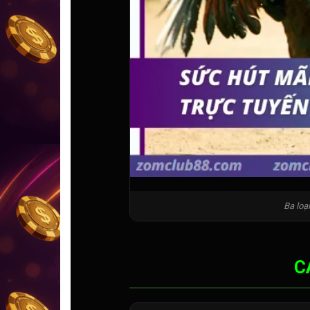
Ba loạ
C