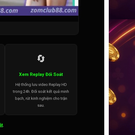
🔄
Xem Replay Đối Soát
Hệ thống lưu video Replay HD
trong 24h. Đối soát kết quả minh
bạch, rút kinh nghiệm cho trận
sau.
ắt
.